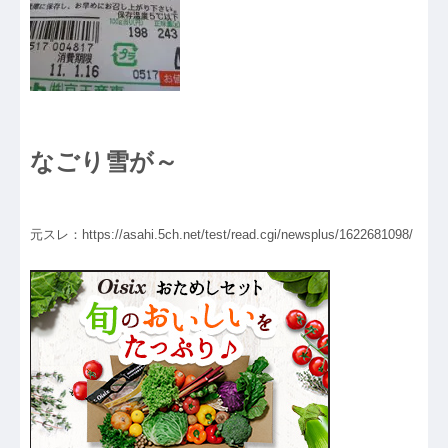
なごり雪が～
元スレ：https://asahi.5ch.net/test/read.cgi/newsplus/1622681098/