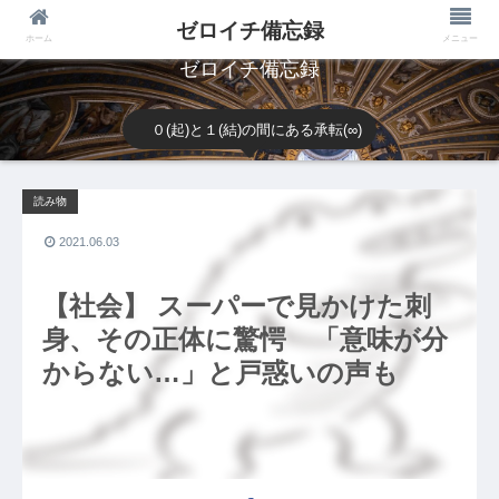
ゼロイチ備忘録
ホーム
メニュー
ゼロイチ備忘録
０(起)と１(結)の間にある承転(∞)
読み物
2021.06.03
【社会】 スーパーで見かけた刺
身、その正体に驚愕 「意味が分
からない…」と戸惑いの声も