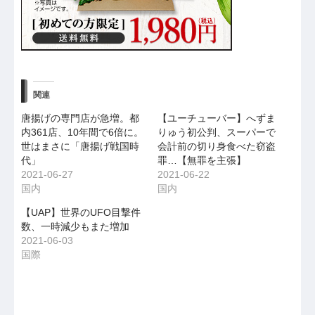
関連
唐揚げの専門店が急増。都
【ユーチューバー】へずま
内361店、10年間で6倍に。
りゅう初公判、スーパーで
世はまさに「唐揚げ戦国時
会計前の切り身食べた窃盗
代」
罪…【無罪を主張】
2021-06-27
2021-06-22
国内
国内
【UAP】世界のUFO目撃件
数、一時減少もまた増加
2021-06-03
国際