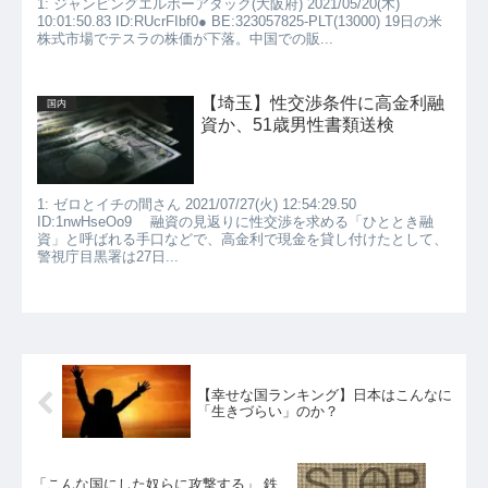
1: ジャンピングエルボーアタック(大阪府) 2021/05/20(木)
10:01:50.83 ID:RUcrFIbf0● BE:323057825-PLT(13000) 19日の米
株式市場でテスラの株価が下落。中国での販...
【埼玉】性交渉条件に高金利融
国内
資か、51歳男性書類送検
1: ゼロとイチの間さん 2021/07/27(火) 12:54:29.50
ID:1nwHseOo9 融資の見返りに性交渉を求める「ひととき融
資」と呼ばれる手口などで、高金利で現金を貸し付けたとして、
警視庁目黒署は27日...
【幸せな国ランキング】日本はこんなに
「生きづらい」のか？
「こんな国にした奴らに攻撃する」 鉄