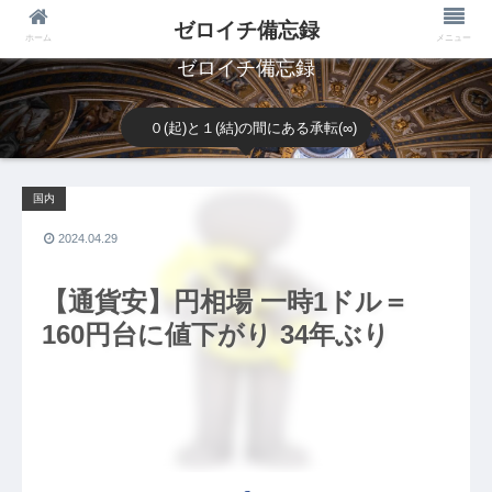
ゼロイチ備忘録
ホーム
メニュー
ゼロイチ備忘録
０(起)と１(結)の間にある承転(∞)
国内
2024.04.29
【通貨安】円相場 一時1ドル＝
160円台に値下がり 34年ぶり