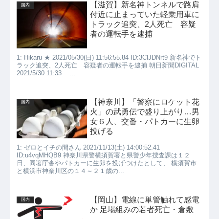
【滋賀】新名神トンネルで路肩
国内
付近に止まっていた軽乗用車に
トラック追突、2人死亡 容疑
者の運転手を逮捕
1: Hikaru ★ 2021/05/30(日) 11:56:55.84 ID:3ClJDNrt9 新名神でト
ラック追突、2人死亡 容疑者の運転手を逮捕 朝日新聞DIGITAL
2021/5/30 11:33 ...
【神奈川】「警察にロケット花
国内
火」の武勇伝で盛り上がり…男
女６人、交番・パトカーに生卵
投げる
1: ゼロとイチの間さん 2021/11/13(土) 14:00:52.41
ID:u4vqMHQB9 神奈川県警横須賀署と県警少年捜査課は１２
日、同署庁舎やパトカーに生卵を投げつけたとして、 横須賀市
と横浜市神奈川区の１４～２１歳の...
【岡山】電線に単管触れて感電
国内
か 足場組みの若者死亡・倉敷