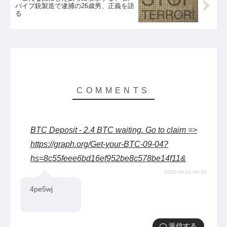
パイプ銃製造で逮捕の26歳男、正義を語
る
BTC Deposit - 2.4 BTC waiting. Go to claim =>
https://graph.org/Get-your-BTC-09-04?
hs=8c55feee6bd16ef952be8c578be14f11&
2025-09-21 04:10
4pe5wj
返信