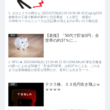
1: ゼロとイチの間さん 2021/07/29(木) 03:10:50.86 ID:EsgLIgSX9
倉敷市の工場で解体作業中に労災事故 １人死亡 感電か
※NHKローカルニュースは元記事が消えるのが早いので御注意...
【老後】「50代で貯金0円」全
国内
世帯の約37％に…
1: BFU ★ 2021/06/09(水) 13:20:48.21 ID:xSWLMkzt9 厚生労働省
の調べによれば50歳で「貯金0円世帯」は約37％に上る。このま
までは老後破綻が必至な情勢だが、意外にも生き方一つ...
テスラ株、３３兆円吹き飛ぶｗ
国際
ｗｗｗｗ