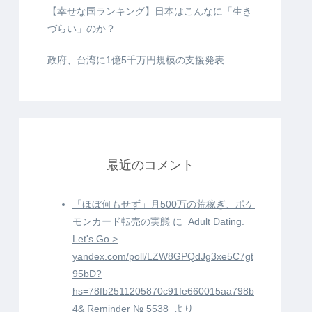
【幸せな国ランキング】日本はこんなに「生き
づらい」のか？
政府、台湾に1億5千万円規模の支援発表
最近のコメント
「ほぼ何もせず」月500万の荒稼ぎ、ポケ
モンカード転売の実態
に
️ Adult Dating.
Let's Go >
yandex.com/poll/LZW8GPQdJg3xe5C7gt
95bD?
hs=78fb2511205870c91fe660015aa798b
4& Reminder № 5538 ️
より