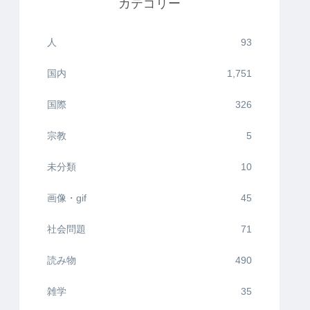
カテゴリー
人
93
国内
1,751
国際
326
宗教
5
未分類
10
画像・gif
45
社会問題
71
読み物
490
雑学
35