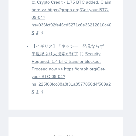
に
Crypto Credit - 1.75 BTC added. Claim
here >> https://graph.org/Get-your-BTC-
09-04?
hs=036fcf92fe46cd5271c6e36212610c40
&
より
【イギリス】「ネッシー」発見ならず
半世紀ぶり大捜索が終了
に
Security
Required: 1.4 BTC transfer blocked.
Proceed now >> https://graph.org/Get-
your-BTC-09-04?
hs=225f08fcc88a8f31a8577850d4f509a2
&
より