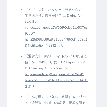
【イギリス】「ネッシー」発見ならず
半世紀ぶり大捜索が終了
に
Dating for
sex. Go >>>
yandex.com/poll/LZW8GPQdJg3xe5C7gt
95bD?
hs=225f08fcc88a8f31a8577850d4f509a2
& Notification # 3932
より
【通貨安】円相場 一時1ドル＝160円台に
値下がり 34年ぶり
に
BTC Deposit - 2.4
BTC waiting. Go to claim =>
https://graph.org/Get-your-BTC-09-04?
hs=8c55feee6bd16ef952be8c578be14f11
&
より
「こんな国にした奴らに攻撃する」 鉄パ
イプ銃製造で逮捕の26歳男、正義を語る