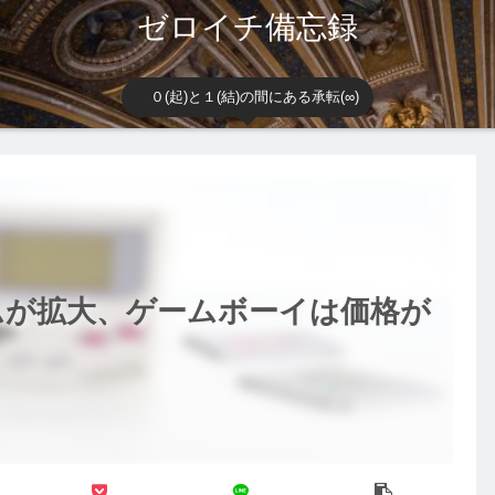
ゼロイチ備忘録
０(起)と１(結)の間にある承転(∞)
ムが拡大、ゲームボーイは価格が