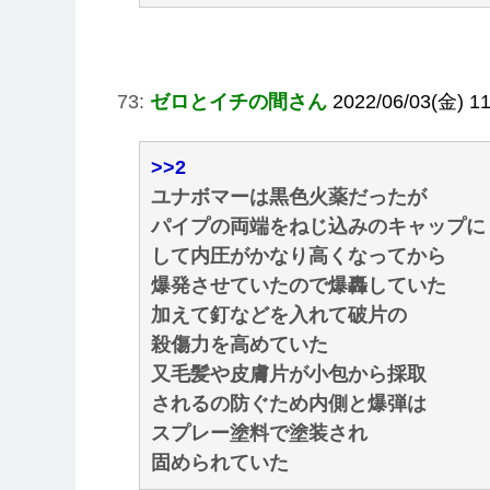
73:
ゼロとイチの間さん
2022/06/03(金) 11
>>2
ユナボマーは黒色火薬だったが
パイプの両端をねじ込みのキャップに
して内圧がかなり高くなってから
爆発させていたので爆轟していた
加えて釘などを入れて破片の
殺傷力を高めていた
又毛髪や皮膚片が小包から採取
されるの防ぐため内側と爆弾は
スプレー塗料で塗装され
固められていた