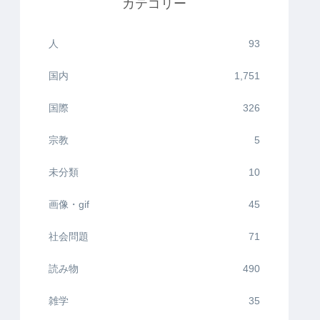
カテゴリー
人
93
国内
1,751
国際
326
宗教
5
未分類
10
画像・gif
45
社会問題
71
読み物
490
雑学
35