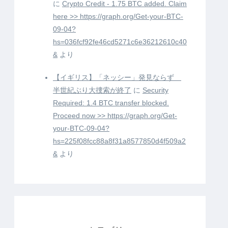
に
Crypto Credit - 1.75 BTC added. Claim
here >> https://graph.org/Get-your-BTC-
09-04?
hs=036fcf92fe46cd5271c6e36212610c40
&
より
【イギリス】「ネッシー」発見ならず
半世紀ぶり大捜索が終了
に
Security
Required: 1.4 BTC transfer blocked.
Proceed now >> https://graph.org/Get-
your-BTC-09-04?
hs=225f08fcc88a8f31a8577850d4f509a2
&
より