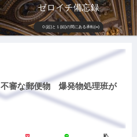
ゼロイチ備忘録
０(起)と１(結)の間にある承転(∞)
る不審な郵便物 爆発物処理班が