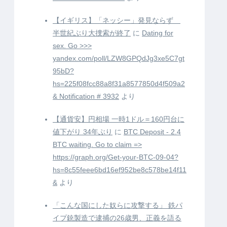
【イギリス】「ネッシー」発見ならず
半世紀ぶり大捜索が終了
に
Dating for
sex. Go >>>
yandex.com/poll/LZW8GPQdJg3xe5C7gt
95bD?
hs=225f08fcc88a8f31a8577850d4f509a2
& Notification # 3932
より
【通貨安】円相場 一時1ドル＝160円台に
値下がり 34年ぶり
に
BTC Deposit - 2.4
BTC waiting. Go to claim =>
https://graph.org/Get-your-BTC-09-04?
hs=8c55feee6bd16ef952be8c578be14f11
&
より
「こんな国にした奴らに攻撃する」 鉄パ
イプ銃製造で逮捕の26歳男、正義を語る