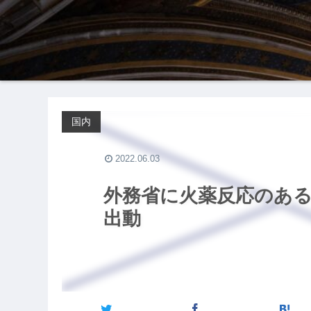
国内
2022.06.03
外務省に火薬反応のあ
出動