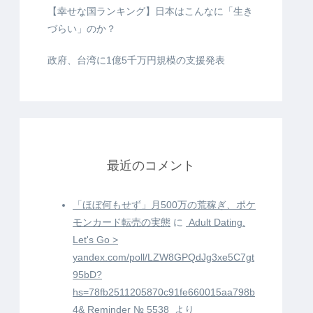
【幸せな国ランキング】日本はこんなに「生き
づらい」のか？
政府、台湾に1億5千万円規模の支援発表
最近のコメント
「ほぼ何もせず」月500万の荒稼ぎ、ポケ
モンカード転売の実態
に
️ Adult Dating.
Let's Go >
yandex.com/poll/LZW8GPQdJg3xe5C7gt
95bD?
hs=78fb2511205870c91fe660015aa798b
4& Reminder № 5538 ️
より