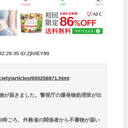
Pocket
LINE
コピー
32:29.35 ID:Zjh/iEY89
ciety/articles/000256871.html
物が届きました。警視庁の爆発物処理班が出
0時ごろ、外務省の関係者から不審物が届い