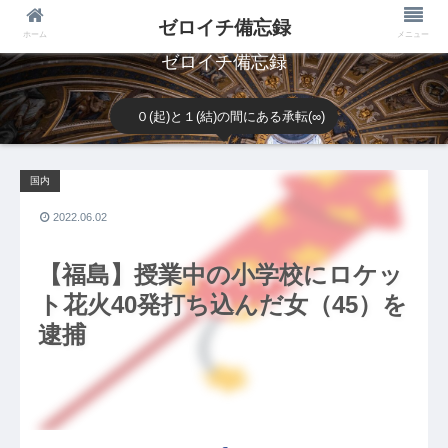
ゼロイチ備忘録
ホーム
メニュー
ゼロイチ備忘録
０(起)と１(結)の間にある承転(∞)
国内
2022.06.02
【福島】授業中の小学校にロケッ
ト花火40発打ち込んだ女（45）を
逮捕