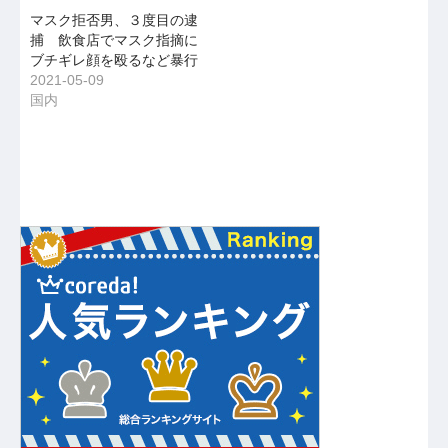
マスク拒否男、３度目の逮
捕 飲食店でマスク指摘に
ブチギレ顔を殴るなど暴行
2021-05-09
国内