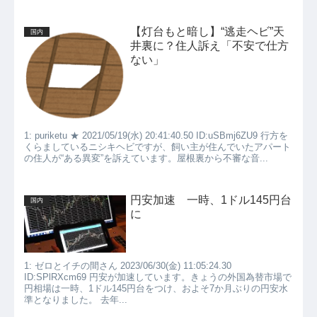
【灯台もと暗し】“逃走ヘビ”天
国内
井裏に？住人訴え「不安で仕方
ない」
1: puriketu ★ 2021/05/19(水) 20:41:40.50 ID:uSBmj6ZU9 行方を
くらましているニシキヘビですが、飼い主が住んでいたアパート
の住人が“ある異変”を訴えています。屋根裏から不審な音...
円安加速 一時、1ドル145円台
国内
に
1: ゼロとイチの間さん 2023/06/30(金) 11:05:24.30
ID:SPlRXcm69 円安が加速しています。きょうの外国為替市場で
円相場は一時、1ドル145円台をつけ、およそ7か月ぶりの円安水
準となりました。 去年...