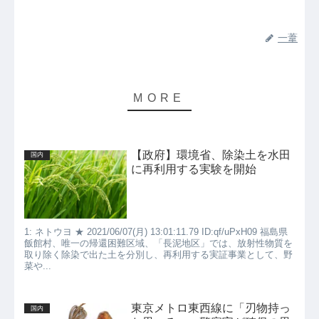
一葦
【政府】環境省、除染土を水田
国内
に再利用する実験を開始
1: ネトウヨ ★ 2021/06/07(月) 13:01:11.79 ID:qf/uPxH09 福島県
飯館村、唯一の帰還困難区域、「長泥地区」では、放射性物質を
取り除く除染で出た土を分別し、再利用する実証事業として、野
菜や...
東京メトロ東西線に「刃物持っ
国内