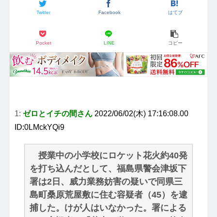
Twitter
Facebook
はてブ
Pocket
LINE
コピー
1:
ゼロとイチの間さん
2022/06/02(木) 17:16:08.00
ID:0LMckYQi9
授業中の小学校にロケット花火約40発
を打ち込んだとして、福島県警会津坂下
署は2日、威力業務妨害の疑いで同県三
島町桑原荒屋敷に住む容疑者（45）を逮
捕した。けが人はいなかった。署による