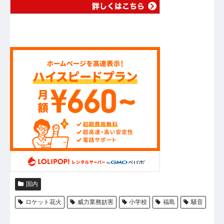
国内
ロケット花火
威力業務妨害
小学校
福島
騒音