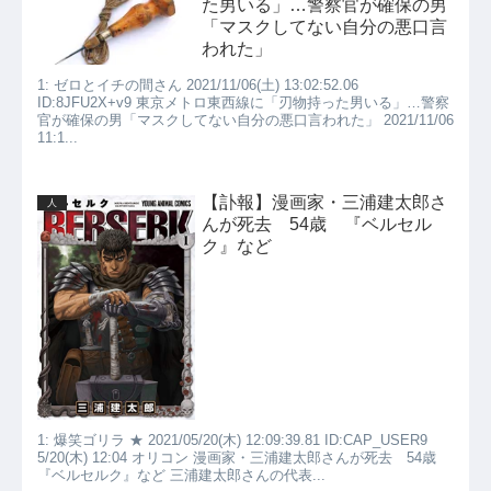
た男いる」…警察官が確保の男
「マスクしてない自分の悪口言
われた」
1: ゼロとイチの間さん 2021/11/06(土) 13:02:52.06
ID:8JFU2X+v9 東京メトロ東西線に「刃物持った男いる」…警察
官が確保の男「マスクしてない自分の悪口言われた」 2021/11/06
11:1...
【訃報】漫画家・三浦建太郎さ
人
んが死去 54歳 『ベルセル
ク』など
1: 爆笑ゴリラ ★ 2021/05/20(木) 12:09:39.81 ID:CAP_USER9
5/20(木) 12:04 オリコン 漫画家・三浦建太郎さんが死去 54歳
『ベルセルク』など 三浦建太郎さんの代表...