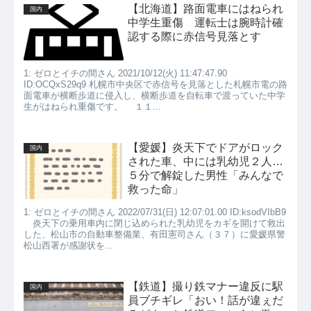
【北海道】路面電車にはねられ
国内
中学生重傷 運転士は腕時計確
認する際に赤信号見落とす
1: ゼロとイチの間さん 2021/10/12(火) 11:47:47.90
ID:OCQxS29q9 札幌市中央区で赤信号を見落とした札幌市電の路
面電車が横断歩道に侵入し、横断歩道を自転車で渡っていた中学
生がはねられ重傷です。 １１...
【愛媛】炎天下でドアがロック
国内
された車、中には乳幼児２人…
５分で解錠した男性「みんなで
救った命」
1: ゼロとイチの間さん 2022/07/31(日) 12:07:01.00 ID:ksodVIbB9
炎天下の乗用車内に閉じ込められた乳幼児をカギを開けて救出
した、松山市の自動車整備業、有田憲司さん（３７）に愛媛県警
松山西署が感謝状を...
【鉄道】撮り鉄マナー違反に駅
国内
員ブチギレ「おい！話が違ぇだ