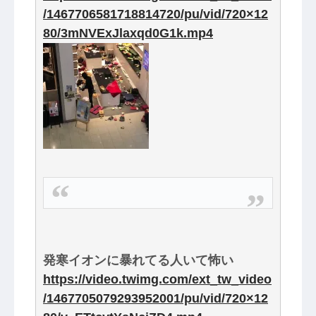
/1467706581718814720/pu/vid/720×12
80/3mNVExJlaxqd0G1k.mp4
発寒イオンに暴れてる人いて怖い
https://video.twimg.com/ext_tw_video
/1467705079293952001/pu/vid/720×12