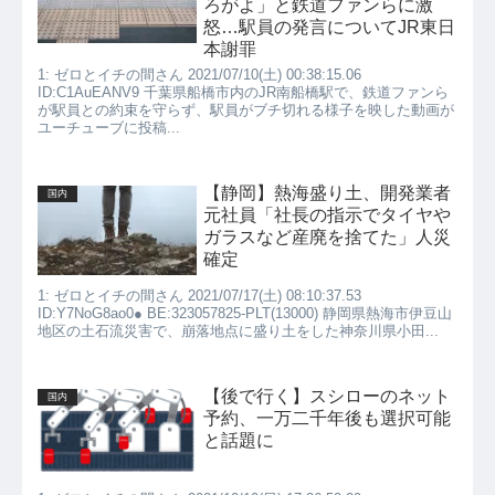
ろがよ」と鉄道ファンらに激
怒…駅員の発言についてJR東日
本謝罪
1: ゼロとイチの間さん 2021/07/10(土) 00:38:15.06
ID:C1AuEANV9 千葉県船橋市内のJR南船橋駅で、鉄道ファンら
が駅員との約束を守らず、駅員がブチ切れる様子を映した動画が
ユーチューブに投稿...
【静岡】熱海盛り土、開発業者
国内
元社員「社長の指示でタイヤや
ガラスなど産廃を捨てた」人災
確定
1: ゼロとイチの間さん 2021/07/17(土) 08:10:37.53
ID:Y7NoG8ao0● BE:323057825-PLT(13000) 静岡県熱海市伊豆山
地区の土石流災害で、崩落地点に盛り土をした神奈川県小田...
【後で行く】スシローのネット
国内
予約、一万二千年後も選択可能
と話題に