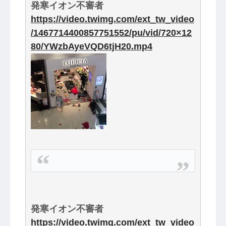
発寒イオン不審者
https://video.twimg.com/ext_tw_video
/1467714400857751552/pu/vid/720×12
80/YWzbAyeVQD6tjH20.mp4
発寒イオン不審者
https://video.twimg.com/ext_tw_video