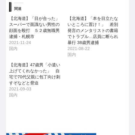
関連
【北海道】「目が合った」
【北海道】「本を目立たな
スーパーで面識ない男性の
いところに置け！」 差別
顔面を殴打 ５２歳無職男
発言のメンタリストの書籍
逮捕・札幌市
でトラブル…店員に断られ
2021-11-24
暴行 38歳男逮捕
国内
2021-08-22
国内
【北海道】47歳男「小遣い
上げてくれなかった」 自
宅で70代父親に包丁向け刺
すぞなどと脅迫
2021-09-03
国内