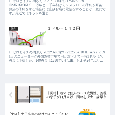
1: ゼロとイチの間さん 2021/10/10(日) 17:36:52.29
ID:3R1fXOKU9 一万年と二千年前から？スシローの予約が可能!
お店の予約をする場合には直接お店に電話をすることが一般的で
すが最近ではネットを通じ...
１ドル＝１４０円
国内
1: ゼロとイチの間さん 2022/09/01(木) 23:25:57.10 ID:si7zYhcL9
1日のニューヨーク外国為替市場で円が対ドルで一時1ドル=140
円台に下落した。140円台は1998年8月以来、およそ24年ぶり...
【長崎】遺体は住人の６３歳男性、義理
の息子が前月自殺。関連を捜査・諫早市
【大阪】女子高生の原付バイクに「あお