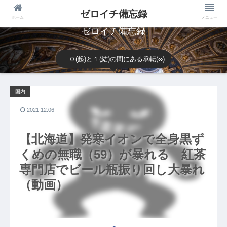
ゼロイチ備忘録
ホーム
メニュー
ゼロイチ備忘録
０(起)と１(結)の間にある承転(∞)
国内
2021.12.06
【北海道】発寒イオンで全身黒ず
くめの無職（59）が暴れる 紅茶
専門店でビール瓶振り回し大暴れ
（動画）