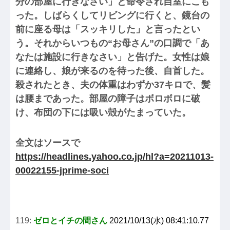
分の部屋に行きなさい」と命令され自室にこも
った。しばらくしてリビングに行くと、鏡台の
前に座る母は「スッキリした」と言ったとい
う。それからいつもの“お母さん”の口調で「あ
なたは施設に行きなさい」と告げた。女性は娘
に連絡し、娘が来るのを待った後、自首した。
殺されたとき、夫の体重はわずか37キロで、髪
は腰まであった。部屋の障子はボロボロに破
け、布団の下には吸い殻がたまっていた。
全文はソースで
https://headlines.yahoo.co.jp/hl?a=20211013-
00022155-jprime-soci
119:
ゼロとイチの間さん
2021/10/13(水) 08:41:10.77