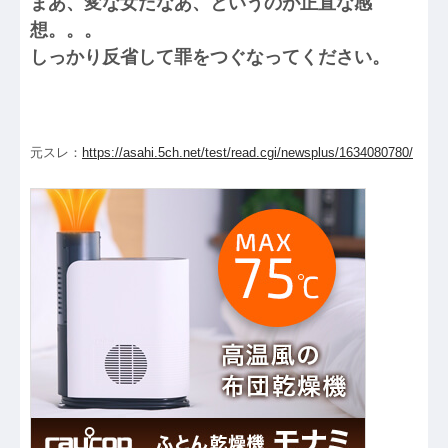
まあ、変な女だなあ、というのが正直な感
想。。。
しっかり反省して罪をつぐなってください。
元スレ：
https://asahi.5ch.net/test/read.cgi/newsplus/1634080780/