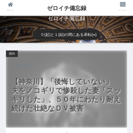
ゼロイチ備忘録
ホーム
メニュー
ゼロイチ備忘録
０(起)と１(結)の間にある承転(∞)
国内
2021.10.13
【神奈川】「後悔していない」
夫をノコギリで惨殺した妻「スッ
キリした」、５０年にわたり耐え
続けた壮絶なＤＶ被害