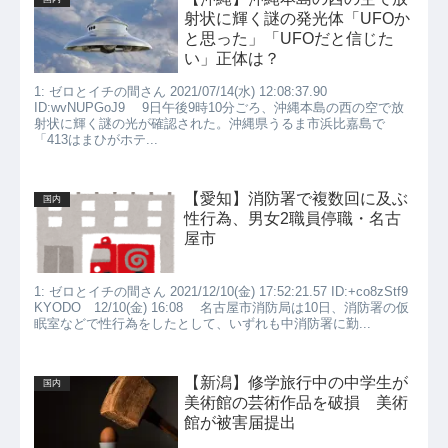
射状に輝く謎の発光体「UFOか
と思った」「UFOだと信じた
い」正体は？
1: ゼロとイチの間さん 2021/07/14(水) 12:08:37.90
ID:wvNUPGoJ9 9日午後9時10分ごろ、沖縄本島の西の空で放
射状に輝く謎の光が確認された。沖縄県うるま市浜比嘉島で
「413はまひがホテ...
【愛知】消防署で複数回に及ぶ
国内
性行為、男女2職員停職・名古
屋市
1: ゼロとイチの間さん 2021/12/10(金) 17:52:21.57 ID:+co8zStf9
KYODO 12/10(金) 16:08 名古屋市消防局は10日、消防署の仮
眠室などで性行為をしたとして、いずれも中消防署に勤...
【新潟】修学旅行中の中学生が
国内
美術館の芸術作品を破損 美術
館が被害届提出