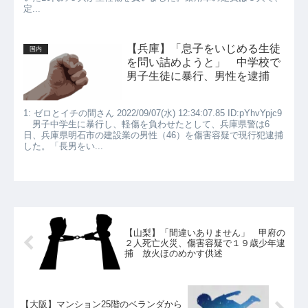
定...
【兵庫】「息子をいじめる生徒
国内
を問い詰めようと」 中学校で
男子生徒に暴行、男性を逮捕
1: ゼロとイチの間さん 2022/09/07(水) 12:34:07.85 ID:pYhvYpjc9
男子中学生に暴行し、軽傷を負わせたとして、兵庫県警は6
日、兵庫県明石市の建設業の男性（46）を傷害容疑で現行犯逮捕
した。「長男をい...
【山梨】「間違いありません」 甲府の
２人死亡火災、傷害容疑で１９歳少年逮
捕 放火ほのめかす供述
【大阪】マンション25階のベランダから