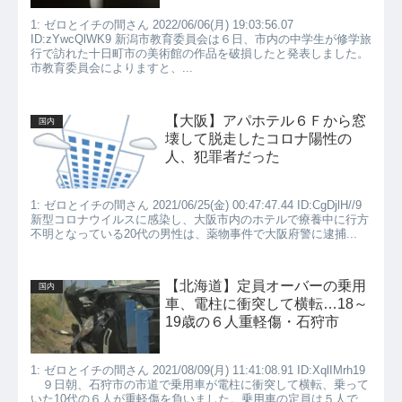
1: ゼロとイチの間さん 2022/06/06(月) 19:03:56.07
ID:zYwcQlWK9 新潟市教育委員会は６日、市内の中学生が修学旅
行で訪れた十日町市の美術館の作品を破損したと発表しました。
市教育委員会によりますと、...
【大阪】アパホテル６Ｆから窓
国内
壊して脱走したコロナ陽性の
人、犯罪者だった
1: ゼロとイチの間さん 2021/06/25(金) 00:47:47.44 ID:CgDjlH//9
新型コロナウイルスに感染し、大阪市内のホテルで療養中に行方
不明となっている20代の男性は、薬物事件で大阪府警に逮捕...
【北海道】定員オーバーの乗用
国内
車、電柱に衝突して横転…18～
19歳の６人重軽傷・石狩市
1: ゼロとイチの間さん 2021/08/09(月) 11:41:08.91 ID:XqlIMrh19
９日朝、石狩市の市道で乗用車が電柱に衝突して横転、乗って
いた10代の６人が重軽傷を負いました。乗用車の定員は５人で、