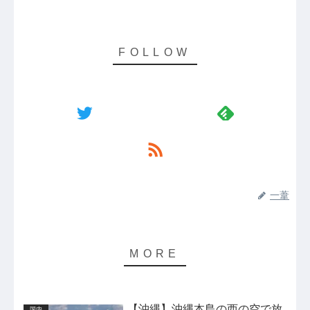
一葦
【沖縄】沖縄本島の西の空で放
国内