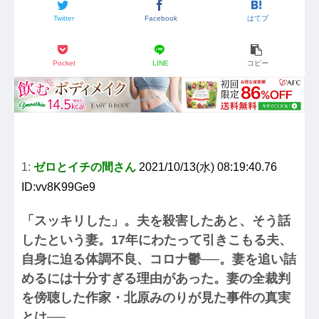
Twitter
Facebook
はてブ
Pocket
LINE
コピー
1:
ゼロとイチの間さん
2021/10/13(水) 08:19:40.76
ID:vv8K99Ge9
「スッキリした」。夫を殺害したあと、そう話
したという妻。17年にわたって引きこもる夫、
自身に迫る体調不良、コロナ鬱──。妻を追い詰
めるには十分すぎる理由があった。妻の全裁判
を傍聴した作家・北原みのりが見た事件の真実
とは──。