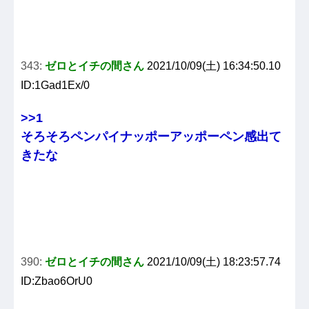
343:
ゼロとイチの間さん
2021/10/09(土) 16:34:50.10
ID:1Gad1Ex/0
>>1
そろそろペンパイナッポーアッポーペン感出て
きたな
390:
ゼロとイチの間さん
2021/10/09(土) 18:23:57.74
ID:Zbao6OrU0