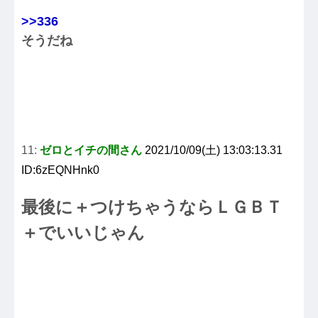
>>336
そうだね
11:
ゼロとイチの間さん
2021/10/09(土) 13:03:13.31
ID:6zEQNHnk0
最後に＋つけちゃうならＬＧＢＴ
＋でいいじゃん