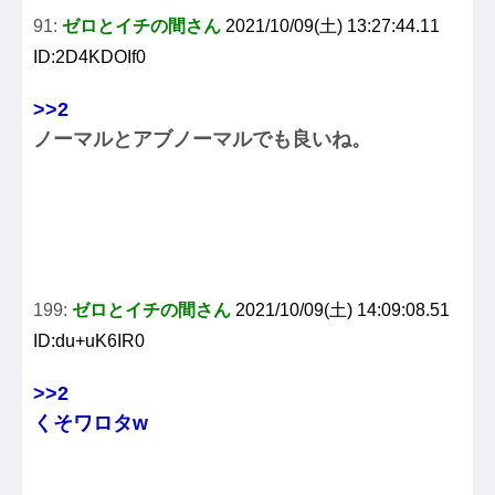
91:
ゼロとイチの間さん
2021/10/09(土) 13:27:44.11
ID:2D4KDOIf0
>>2
ノーマルとアブノーマルでも良いね。
199:
ゼロとイチの間さん
2021/10/09(土) 14:09:08.51
ID:du+uK6IR0
>>2
くそワロタw