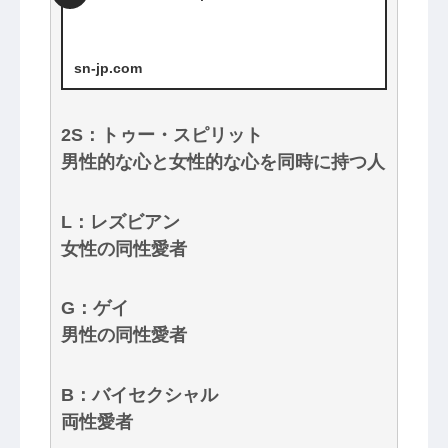
sn-jp.com
2S：トゥー・スピリット
男性的な心と女性的な心を同時に持つ人
L：レズビアン
女性の同性愛者
G：ゲイ
男性の同性愛者
B：バイセクシャル
両性愛者