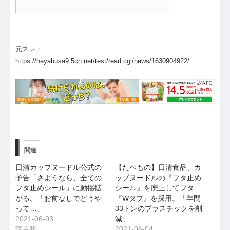
元スレ：
https://hayabusa9.5ch.net/test/read.cgi/news/1630904922/
関連
日清カップヌードル公式の
【たべもの】日清食品、カ
予告「さようなら、全ての
ップヌードルの『フタ止め
フタ止めシール」に動揺拡
シール』を廃止してフタ
がる。「お前なしでどうや
『Wタブ』を採用。「年間
って…」
33トンのプラスチックを削
2021-06-03
減」
読み物
2021-06-04