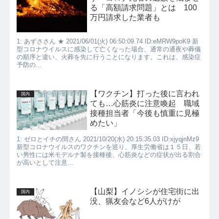
る「高額請求問題」とは 100
万円請求した業者も
1: あずささん ★ 2021/06/01(火) 06:50:09.74 ID:eMRW9poK9 新
型コロナウイルスに感染して亡くなった場合、通常の通夜や葬儀
の順序と違い、火葬を先に行うことになります。これは、感染症
予防の...
【ワクチン】打った後に言われ
国内
ても…心筋炎に注意喚起 職域
接種担当者「今後も慎重に見極
めたい」
1: ゼロとイチの間さん 2021/10/20(水) 20:15:35.03 ID:xjyqjnMz9
新型コロナウイルスのワクチンを巡り、厚生労働省は１５日、若
い男性には米モデルナ製を接種後、心筋炎などの症状が出る割合
が高いとして注意...
【山梨】イノシシが住宅街に出
国内
没、猟友会など6人がけが