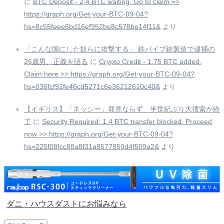
に
BTC Deposit - 2.4 BTC waiting. Go to claim =>
https://graph.org/Get-your-BTC-09-04?
hs=8c55feee6bd16ef952be8c578be14f11&
より
「こんな国にした奴らに攻撃する」 鉄パイプ銃製造で逮捕の
26歳男、正義を語る
に
Crypto Credit - 1.75 BTC added.
Claim here >> https://graph.org/Get-your-BTC-09-04?
hs=036fcf92fe46cd5271c6e36212610c40&
より
【イギリス】「ネッシー」発見ならず 半世紀ぶり大捜索が終
了
に
Security Required: 1.4 BTC transfer blocked. Proceed
now >> https://graph.org/Get-your-BTC-09-04?
hs=225f08fcc88a8f31a8577850d4f509a2&
より
ダニ・ハウスダストにお悩みなら