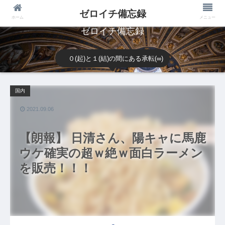
ゼロイチ備忘録
ホーム
メニュー
ゼロイチ備忘録
０(起)と１(結)の間にある承転(∞)
国内
2021.09.06
【朗報】 日清さん、陽キャに馬鹿
ウケ確実の超ｗ絶ｗ面白ラーメン
を販売！！！