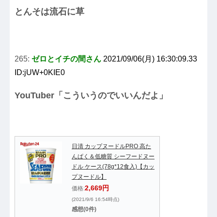
とんそは流石に草
265:
ゼロとイチの間さん
2021/09/06(月) 16:30:09.33
ID:jUW+0KIE0
YouTuber「こういうのでいいんだよ」
日清 カップヌードルPRO 高た
んぱく＆低糖質 シーフードヌー
ドル ケース(78g*12食入)【カッ
プヌードル】
2,669円
価格:
(2021/9/6 16:54時点)
感想(0件)