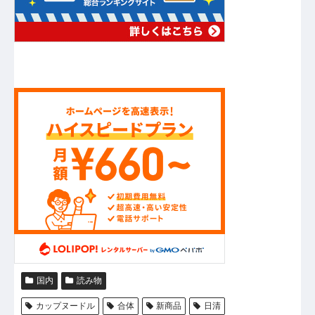
国内
読み物
カップヌードル
合体
新商品
日清