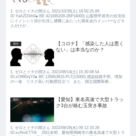
1: ゼロとイチの間さん 2021/10/30(土) 18:50:25.89
ID:YaAZD3rh0● BE:421685208-2BP(4000) 山梨県甲府市の住宅街
にイノシシ１頭が出没し捕獲にあたった猟友会のメンバーなど６
人がけが...
【コロナ】「感染した人は悪く
国内
ない」は本当なのか？
1: ゼロとイチの間さん 2021/08/14(土) 15:30:08.54
ID:zO990njY0● BE:135853815-PLT(13000) 感染経路不明、増加
の一途 リスク高い行動歴目立つ また、国立国際医療...
【愛知】東名高速で大型トラッ
国内
ク3台が絡む玉突き事故
1: ゼロとイチの間さん 2022/09/28(水) 09:12:33.28
ID:scRmETTi9 28日未明、愛知県岡崎市の東名高速で大型トラ