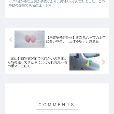
ック3台が絡む玉突き事故があり、男性1人が死亡しました。この
事故の影響で東名高速・下り...
【未確認飛行物体】青森県八戸市の上空
に白い球体。「正体不明」と気象台
【富山】自宅玄関前でお向かいの車庫か
ら急発進してきた車にはねられ意識不明
の重体・立山町