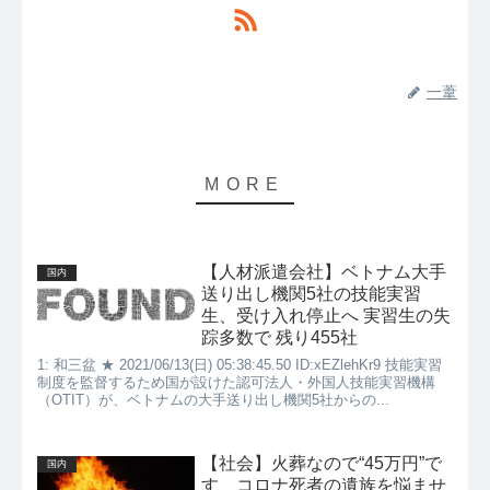
一葦
【人材派遣会社】ベトナム大手
国内
送り出し機関5社の技能実習
生、受け入れ停止へ 実習生の失
踪多数で 残り455社
1: 和三盆 ★ 2021/06/13(日) 05:38:45.50 ID:xEZlehKr9 技能実習
制度を監督するため国が設けた認可法人・外国人技能実習機構
（OTIT）が、ベトナムの大手送り出し機関5社からの...
【社会】火葬なので“45万円”で
国内
す コロナ死者の遺族を悩ませ