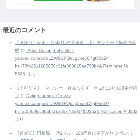
最近のコメント
「ほぼ何もせず」月500万の荒稼ぎ、ポケモンカード転売の実
態
に
️ Adult Dating. Let's Go >
yandex.com/poll/LZW8GPQdJg3xe5C7gt95bD?
hs=78fb2511205870c91fe660015aa798b4& Reminder №
5538 ️
より
【イギリス】「ネッシー」発見ならず 半世紀ぶり大捜索が終
了
に
Dating for sex. Go >>>
yandex.com/poll/LZW8GPQdJg3xe5C7gt95bD?
hs=225f08fcc88a8f31a8577850d4f509a2& Notification # 3932
より
【通貨安】円相場 一時1ドル＝160円台に値下がり 34年ぶり