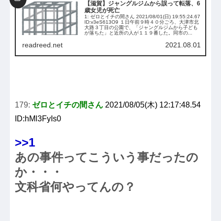
【滋賀】ジャングルジムから誤って転落、6
歳女児が死亡
1: ゼロとイチの間さん 2021/08/01(日) 19:55:24.67
ID:v3eS613O9 １日午前９時４０分ごろ、大津市北
大路３丁目の公園で、「ジャングルジムから子ども
が落ちた」と近所の人が１１９番した。同市の...
readreed.net
2021.08.01
179:
ゼロとイチの間さん
2021/08/05(木) 12:17:48.54
ID:hMl3FyIs0
>>1
あの事件ってこういう事だったの
か・・・
文科省何やってんの？