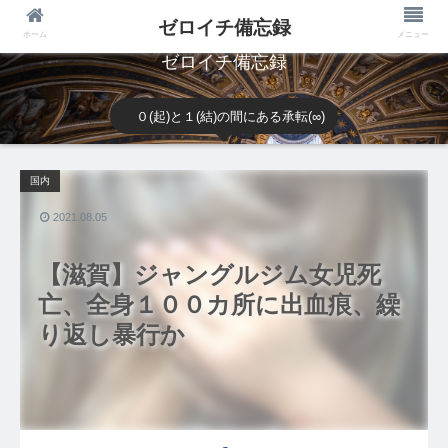
ゼロイチ備忘録
ホーム
メニュー
ゼロイチ備忘録
０(起)と１(結)の間にある承転(∞)
国内
2021.08.05
【滋賀】ジャングルジム女児死
亡、全身１００カ所に出血痕、繰
り返し暴行か