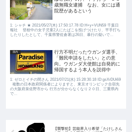
歳無職女逮捕 なお、女には通
院歴があるという
1: シャチ ★ 2021/05/27(木) 17:50:17.78 ID:H+y+VUN59 千葉日
報社 登校中の女子児童2人にたばこを投げつけたり、平手打ち
したりしたとして、千葉県警佐倉署は26日、暴行の疑いで...
行方不明だったウガンダ選手、
国内
「難民申請をしたい」との意
向。ウガンダ大使館は自発的に
帰国するよう本人を説得中
1: ゼロとイチの間さん 2021/07/21(水) 15:28:30.18 ID:gsXrDUi69
複数の日本政府関係者によりますと、東京オリンピック合宿先
の大阪府泉佐野市から 行方が分からなくなり２０日、三重県内
で...
【襲撃犯】芸能界入り希望「たけしさん