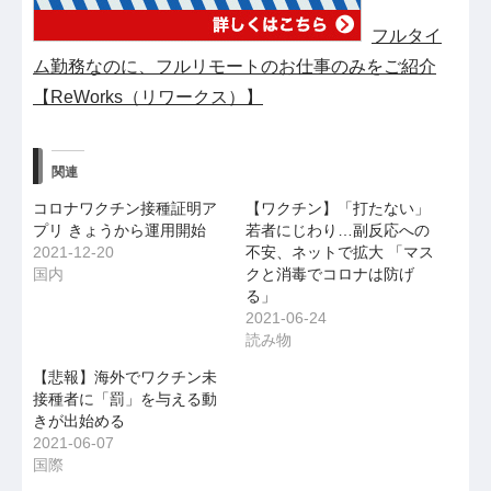
フルタイ
ム勤務なのに、フルリモートのお仕事のみをご紹介
【ReWorks（リワークス）】
関連
コロナワクチン接種証明ア
【ワクチン】「打たない」
プリ きょうから運用開始
若者にじわり…副反応への
2021-12-20
不安、ネットで拡大 「マス
国内
クと消毒でコロナは防げ
る」
2021-06-24
読み物
【悲報】海外でワクチン未
接種者に「罰」を与える動
きが出始める
2021-06-07
国際