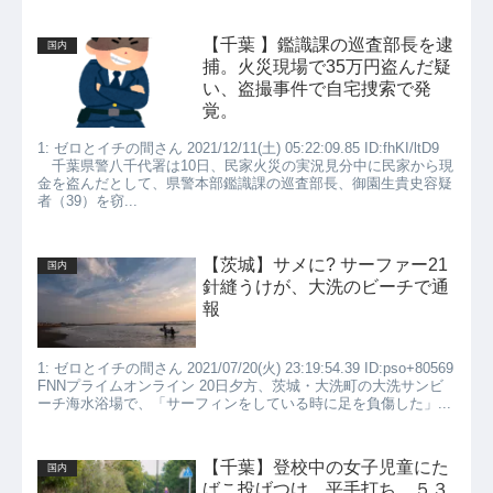
【千葉 】鑑識課の巡査部長を逮
国内
捕。火災現場で35万円盗んだ疑
い、盗撮事件で自宅捜索で発
覚。
1: ゼロとイチの間さん 2021/12/11(土) 05:22:09.85 ID:fhKI/ltD9
千葉県警八千代署は10日、民家火災の実況見分中に民家から現
金を盗んだとして、県警本部鑑識課の巡査部長、御園生貴史容疑
者（39）を窃...
【茨城】サメに? サーファー21
国内
針縫うけが、大洗のビーチで通
報
1: ゼロとイチの間さん 2021/07/20(火) 23:19:54.39 ID:pso+80569
FNNプライムオンライン 20日夕方、茨城・大洗町の大洗サンビ
ーチ海水浴場で、「サーフィンをしている時に足を負傷した」...
【千葉】登校中の女子児童にた
国内
ばこ投げつけ、平手打ち ５３