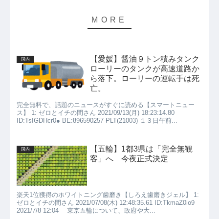
【愛媛】醤油９トン積みタンク
国内
ローリーのタンクが高速道路か
ら落下。ローリーの運転手は死
亡。
完全無料で、話題のニュースがすぐに読める【スマートニュー
ス】 1: ゼロとイチの間さん 2021/09/13(月) 18:23:14.80
ID:TsIGDHcr0● BE:896590257-PLT(21003) １３日午前...
【五輪】1都3県は「完全無観
国内
客」へ 今夜正式決定
楽天1位獲得のホワイトニング歯磨き【しろえ歯磨きジェル】 1:
ゼロとイチの間さん 2021/07/08(木) 12:48:35.61 ID:TkmaZ0io9
2021/7/8 12:04 東京五輪について、政府や大...