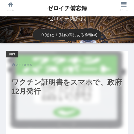
ゼロイチ備忘録
ホーム
メニュー
ゼロイチ備忘録
０(起)と１(結)の間にある承転(∞)
国内
2021.09.05
ワクチン証明書をスマホで、政府
12月発行