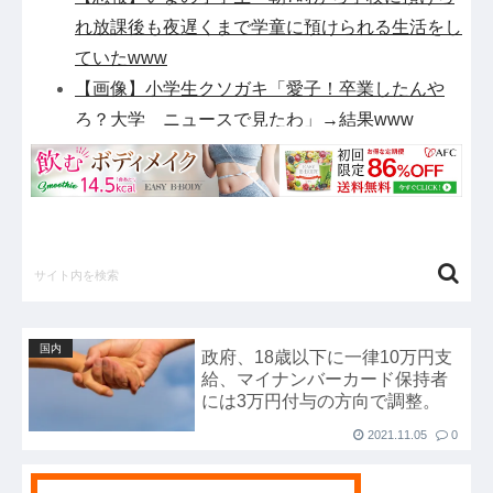
れ放課後も夜遅くまで学童に預けられる生活をし
ていたwww
【画像】小学生クソガキ「愛子！卒業したんや
ろ？大学 ニュースで見たわ」→結果www
国連が事実上の機能停止に陥りつつあると関係者
が告白、特に役に立たないくせに高給だけ毟り取
った結果……他
【衝撃】テレビ大好き高齢者のテレビ離れ、遂に
始まる…他
【悲報】元TOKIO長瀬智也さん、バイク写真を
投稿するも女子から「見た目が汚らしい」と叩か
国内
政府、18歳以下に一律10万円支
れ謝罪他
給、マイナンバーカード保持者
【悲報】任天堂キッズさん、「Aボタン長押し」
には3万円付与の方向で調整。
に気づかず任天堂に修正させてしまう他
2021.11.05
0
【戦慄】山で洒落にならない目にあった話をす
る、オカルト系で他