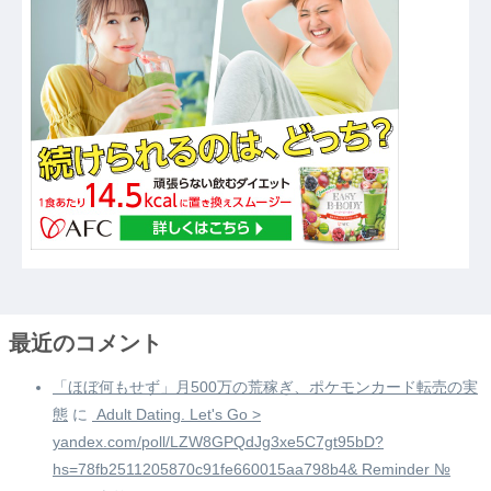
最近のコメント
「ほぼ何もせず」月500万の荒稼ぎ、ポケモンカード転売の実
態
に
️ Adult Dating. Let's Go >
yandex.com/poll/LZW8GPQdJg3xe5C7gt95bD?
hs=78fb2511205870c91fe660015aa798b4& Reminder №