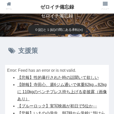
ゼロイチ備忘録
ホーム
メニュー
ゼロイチ備忘録
０(起)と１(結)の間にある承転(∞)
支援策
Error: Feed has an error or is not valid.
【悲報】性的暴行された時の話聞いて欲しい
【朗報】寺田心、週6ジム通いで体重62kg→82kg
に 110kgのベンチプレス持ち上げる姿披露（画像
あり）
【ブルーロック】実写映画が初日で5位か⋯
【悲報】いまの小学生 朝7時から学校に預けら