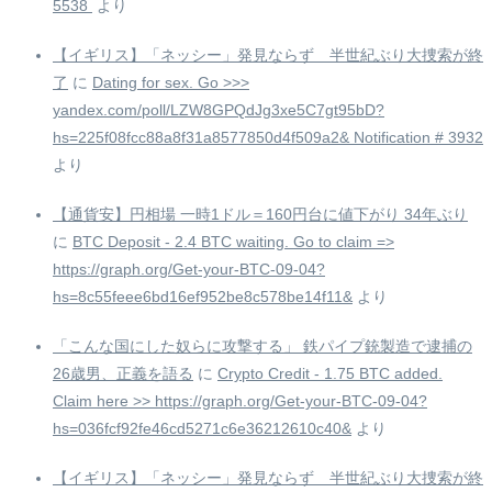
5538 ️
より
【イギリス】「ネッシー」発見ならず 半世紀ぶり大捜索が終
了
に
Dating for sex. Go >>>
yandex.com/poll/LZW8GPQdJg3xe5C7gt95bD?
hs=225f08fcc88a8f31a8577850d4f509a2& Notification # 3932
より
【通貨安】円相場 一時1ドル＝160円台に値下がり 34年ぶり
に
BTC Deposit - 2.4 BTC waiting. Go to claim =>
https://graph.org/Get-your-BTC-09-04?
hs=8c55feee6bd16ef952be8c578be14f11&
より
「こんな国にした奴らに攻撃する」 鉄パイプ銃製造で逮捕の
26歳男、正義を語る
に
Crypto Credit - 1.75 BTC added.
Claim here >> https://graph.org/Get-your-BTC-09-04?
hs=036fcf92fe46cd5271c6e36212610c40&
より
【イギリス】「ネッシー」発見ならず 半世紀ぶり大捜索が終