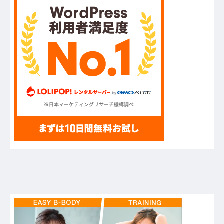
ハードオフに売っていた4万4000円のフィギュア
がヤバすぎるｗｗｗｗｗｗ「こんな高いの？ｗ
ｗ」「逆に超安い」
【GIF】JSのカンチョーワロタ
【衝撃】報酬100万円超の治験募集がこちらｗｗ
ｗｗｗ(※画像あり)
【愕然】白のクラウン俺氏、高速道路左車線を制
限速度で走った結果wwwwwwwwwwww
【悲報】佐藤輝明・・・２軍でも盛大にやらかす
←あまり悲しませないでくれ