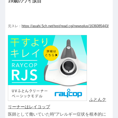
19歳のワイ涙目
元スレ：
https://asahi.5ch.net/test/read.cgi/newsplus/1636085443/
ふとんク
リーナーはレイコップ
医師として働いていた時“アレルギー症状を根本的に