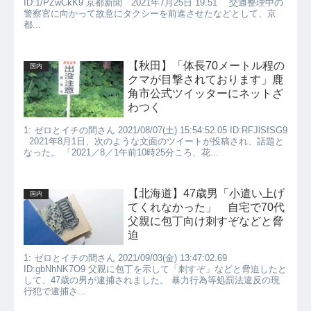
ID:1/PZwCkK9 京都新聞 2021年7月25日 19:51 交通整理中の
警察官に向かって故意にタクシーを前進させたなどとして、京
都...
【秋田】「体長70メートル程の
国内
クマが目撃されております」鹿
角市公式ツイッターにネットざ
わつく
1: ゼロとイチの間さん 2021/08/07(土) 15:54:52.05 ID:RFJlSfSG9
2021年8月1日、次のような文面のツイートが投稿され、話題と
なった。 「2021／8／1午前10時25分ころ、花...
【北海道】47歳男「小遣い上げ
国内
てくれなかった」 自宅で70代
父親に包丁向け刺すぞなどと脅
迫
1: ゼロとイチの間さん 2021/09/03(金) 13:47:02.69
ID:gbNhNK7O9 父親に包丁を示して「刺すぞ」などと脅迫したと
して、47歳の男が逮捕されました。 暴力行為等処罰法違反の現
行犯で逮捕さ...