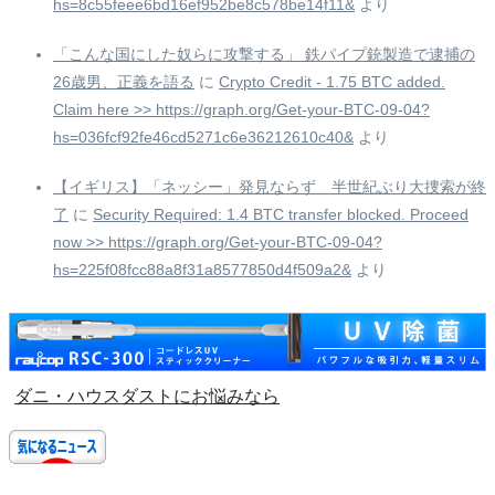
hs=8c55feee6bd16ef952be8c578be14f11&
より
「こんな国にした奴らに攻撃する」 鉄パイプ銃製造で逮捕の
26歳男、正義を語る
に
Crypto Credit - 1.75 BTC added.
Claim here >> https://graph.org/Get-your-BTC-09-04?
hs=036fcf92fe46cd5271c6e36212610c40&
より
【イギリス】「ネッシー」発見ならず 半世紀ぶり大捜索が終
了
に
Security Required: 1.4 BTC transfer blocked. Proceed
now >> https://graph.org/Get-your-BTC-09-04?
hs=225f08fcc88a8f31a8577850d4f509a2&
より
ダニ・ハウスダストにお悩みなら