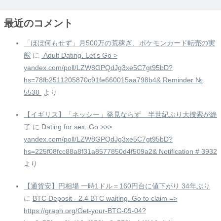
最近のコメント
「ほぼ何もせず」月500万の荒稼ぎ、ポケモンカード転売の実
態
に
️ Adult Dating. Let's Go >
yandex.com/poll/LZW8GPQdJg3xe5C7gt95bD?
hs=78fb2511205870c91fe660015aa798b4& Reminder №
5538 ️
より
【イギリス】「ネッシー」発見ならず 半世紀ぶり大捜索が終
了
に
Dating for sex. Go >>>
yandex.com/poll/LZW8GPQdJg3xe5C7gt95bD?
hs=225f08fcc88a8f31a8577850d4f509a2& Notification # 3932
より
【通貨安】円相場 一時1ドル＝160円台に値下がり 34年ぶり
に
BTC Deposit - 2.4 BTC waiting. Go to claim =>
https://graph.org/Get-your-BTC-09-04?