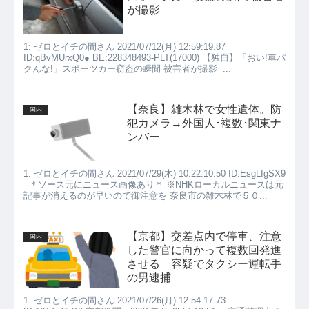
が撮影
1: ゼロとイチの間さん 2021/07/12(月) 12:59:19.87
ID:qBvMUrxQ0● BE:228348493-PLT(17000) 【独自】「おい!車パ
クんな!」スポーツカー窃盗の瞬間 被害者が撮影 ...
【奈良】雑木林で女性遺体。防
国内
犯カメラ→外国人･複数･関東ナ
ンバー
1: ゼロとイチの間さん 2021/07/29(木) 10:22:10.50 ID:EsgLIgSX9
＊ソース元にニュース画像あり＊ ※NHKローカルニュースは元
記事が消えるのが早いので御注意を 奈良市の雑木林で５０...
【京都】交差点内で停車、注意
国内
した警官に向かって複数回発進
させる 容疑でタクシー運転手
の男逮捕
1: ゼロとイチの間さん 2021/07/26(月) 12:54:17.73