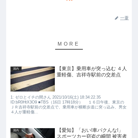
一葦
【東京】乗用車が突っ込む ４人
国内
重軽傷、吉祥寺駅前の交差点
1: ゼロとイチの間さん 2021/10/16(土) 18:34:22.35
ID:bR0HtX3O9 ■TBS（16日 17時18分） １６日午後、東京の
ＪＲ吉祥寺駅前の交差点で、乗用車が横断歩道に突っ込み、男女
４人が重軽傷...
【愛知】「おい!車パクんな!」
国内
スポーツカー窃盗の瞬間 被害者