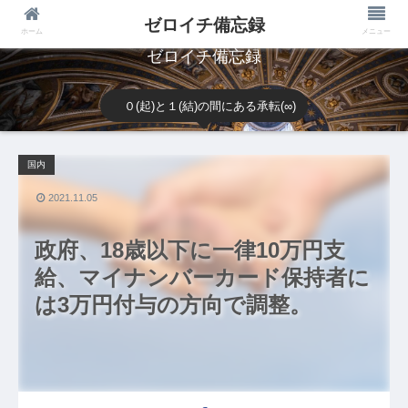
ゼロイチ備忘録
ホーム
メニュー
ゼロイチ備忘録
０(起)と１(結)の間にある承転(∞)
国内
2021.11.05
政府、18歳以下に一律10万円支
給、マイナンバーカード保持者に
は3万円付与の方向で調整。