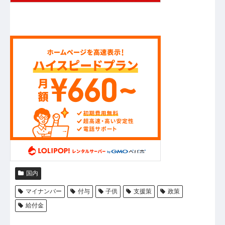
国内
マイナンバー
付与
子供
支援策
政策
給付金