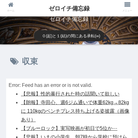
ゼロイチ備忘録
ホーム
メニュー
ゼロイチ備忘録
０(起)と１(結)の間にある承転(∞)
収束
Error: Feed has an error or is not valid.
【悲報】性的暴行された時の話聞いて欲しい
【朗報】寺田心、週6ジム通いで体重62kg→82kg
に 110kgのベンチプレス持ち上げる姿披露（画像
あり）
【ブルーロック】実写映画が初日で5位か⋯
【悲報】いまの小学生 朝7時から学校に預けら