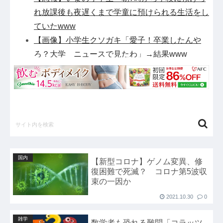
れ放課後も夜遅くまで学童に預けられる生活をし
ていたwww
【画像】小学生クソガキ「愛子！卒業したんや
ろ？大学 ニュースで見たわ」→結果www
国連が事実上の機能停止に陥りつつあると関係者
が告白、特に役に立たないくせに高給だけ毟り取
った結果……他
【衝撃】テレビ大好き高齢者のテレビ離れ、遂に
始まる…他
【悲報】元TOKIO長瀬智也さん、バイク写真を
投稿するも女子から「見た目が汚らしい」と叩か
国内
【新型コロナ】ゲノム変異、修
れ謝罪他
復困難で死滅？ コロナ第5波収
【悲報】任天堂キッズさん、「Aボタン長押し」
束の一因か
に気づかず任天堂に修正させてしまう他
2021.10.30
0
【戦慄】山で洒落にならない目にあった話をす
雑学
る、オカルト系で他
数学者も恐れる難問「コラッツ