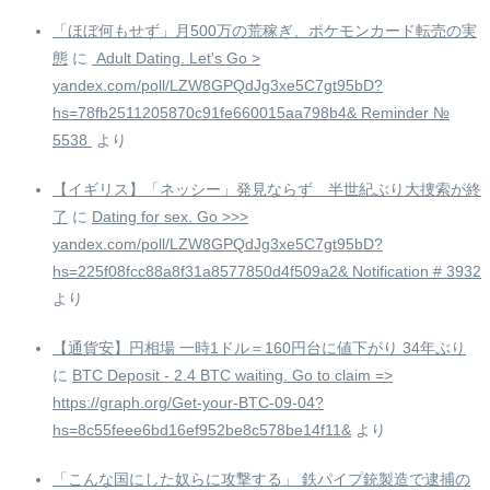
「ほぼ何もせず」月500万の荒稼ぎ、ポケモンカード転売の実
態
に
️ Adult Dating. Let's Go >
yandex.com/poll/LZW8GPQdJg3xe5C7gt95bD?
hs=78fb2511205870c91fe660015aa798b4& Reminder №
5538 ️
より
【イギリス】「ネッシー」発見ならず 半世紀ぶり大捜索が終
了
に
Dating for sex. Go >>>
yandex.com/poll/LZW8GPQdJg3xe5C7gt95bD?
hs=225f08fcc88a8f31a8577850d4f509a2& Notification # 3932
より
【通貨安】円相場 一時1ドル＝160円台に値下がり 34年ぶり
に
BTC Deposit - 2.4 BTC waiting. Go to claim =>
https://graph.org/Get-your-BTC-09-04?
hs=8c55feee6bd16ef952be8c578be14f11&
より
「こんな国にした奴らに攻撃する」 鉄パイプ銃製造で逮捕の