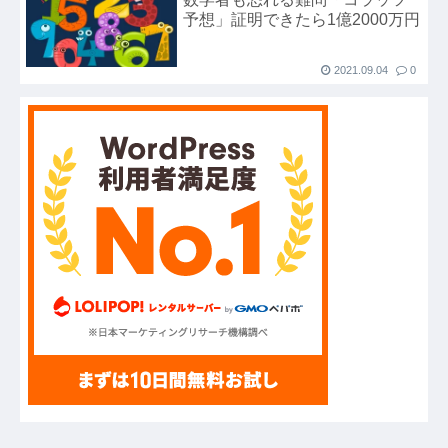
予想」証明できたら1億2000万円
ハードオフに売っていた4万4000円のフィギュア
がヤバすぎるｗｗｗｗｗｗ「こんな高いの？ｗ
2021.09.04
0
ｗ」「逆に超安い」
【GIF】JSのカンチョーワロタ
【衝撃】報酬100万円超の治験募集がこちらｗｗ
ｗｗｗ(※画像あり)
【愕然】白のクラウン俺氏、高速道路左車線を制
限速度で走った結果wwwwwwwwwwww
【悲報】佐藤輝明・・・２軍でも盛大にやらかす
←あまり悲しませないでくれ