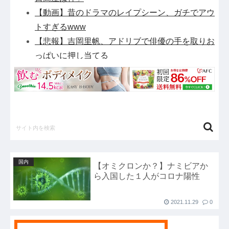
【動画】昔のドラマのレイプシーン、ガチでアウ
トすぎるwww
【悲報】吉岡里帆、アドリブで俳優の手を取りお
っぱいに押し当てる
「ソウルライクの恋愛ゲーム作りました！フリー
ゲームです」→女の子と会話して「弱攻撃」「強
攻撃」「パリィ」「ローリング」を選ぶガチでダ
ークソウルなんだがｗｗｗｗｗ他
【緊急】パチンコ屋のカードみたいなやつ拾った
んやが…他
ETCの事をイーティーシーってゆってる奴がい
国内
【オミクロンか？】ナミビアか
たｗｗｗｗｗｗｗ他
ら入国した１人がコロナ陽性
『さわらないで小手指くん』最新16巻まですべ
て「50％ポイント還元」セール！5,280円分返っ
2021.11.29
0
てくる！マッサージで女の子が理性崩壊！アニメ
化された過激なお色気ラブコメ他