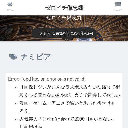
ゼロイチ備忘録
ホーム
メニュー
ゼロイチ備忘録
０(起)と１(結)の間にある承転(∞)
ナミビア
Error: Feed has an error or is not valid.
【画像】ツレがこんなラスボスみたいな痛服で街
歩くって聞かないんやが、ガチで勘弁して欲しい
漫画・ゲーム・アニメで酷いと思った後付けあ
る？
人気芸人「これだけ食べて2000円もいかない、
日高屋は神」