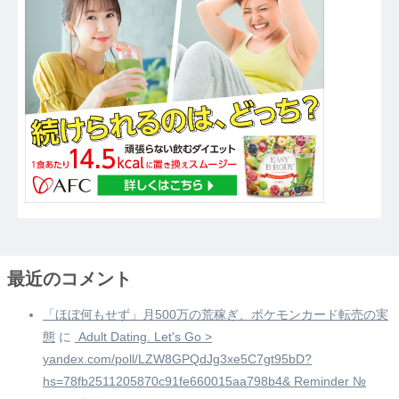
最近のコメント
「ほぼ何もせず」月500万の荒稼ぎ、ポケモンカード転売の実
態
に
️ Adult Dating. Let's Go >
yandex.com/poll/LZW8GPQdJg3xe5C7gt95bD?
hs=78fb2511205870c91fe660015aa798b4& Reminder №