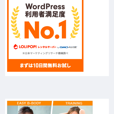
フジテレビが金の卵を産む鶏を自ら絞め殺した模
様、社運を賭けたドル箱コンテンツが御蔵入りに
なってしまい……他
ハードオフに売っていた4万4000円のフィギュア
がヤバすぎるｗｗｗｗｗｗ「こんな高いの？ｗ
ｗ」「逆に超安い」
【GIF】JSのカンチョーワロタ
【衝撃】報酬100万円超の治験募集がこちらｗｗ
ｗｗｗ(※画像あり)
【愕然】白のクラウン俺氏、高速道路左車線を制
限速度で走った結果wwwwwwwwwwww
【悲報】佐藤輝明・・・２軍でも盛大にやらかす
←あまり悲しませないでくれ