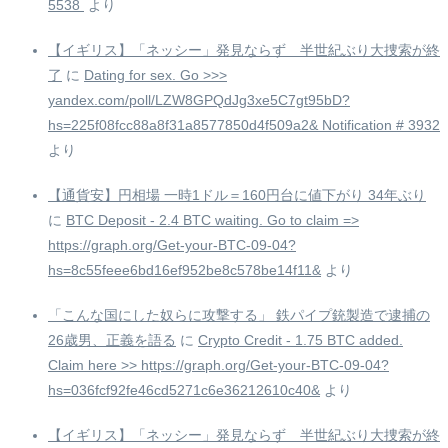
5538 ️
より
【イギリス】「ネッシー」発見ならず 半世紀ぶり大捜索が終
了
に
Dating for sex. Go >>>
yandex.com/poll/LZW8GPQdJg3xe5C7gt95bD?
hs=225f08fcc88a8f31a8577850d4f509a2& Notification # 3932
より
【通貨安】円相場 一時1ドル＝160円台に値下がり 34年ぶり
に
BTC Deposit - 2.4 BTC waiting. Go to claim =>
https://graph.org/Get-your-BTC-09-04?
hs=8c55feee6bd16ef952be8c578be14f11&
より
「こんな国にした奴らに攻撃する」 鉄パイプ銃製造で逮捕の
26歳男、正義を語る
に
Crypto Credit - 1.75 BTC added.
Claim here >> https://graph.org/Get-your-BTC-09-04?
hs=036fcf92fe46cd5271c6e36212610c40&
より
【イギリス】「ネッシー」発見ならず 半世紀ぶり大捜索が終