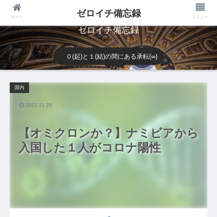
ゼロイチ備忘録
ホーム
メニュー
ゼロイチ備忘録
０(起)と１(結)の間にある承転(∞)
国内
2021.11.29
【オミクロンか？】ナミビアから
入国した１人がコロナ陽性