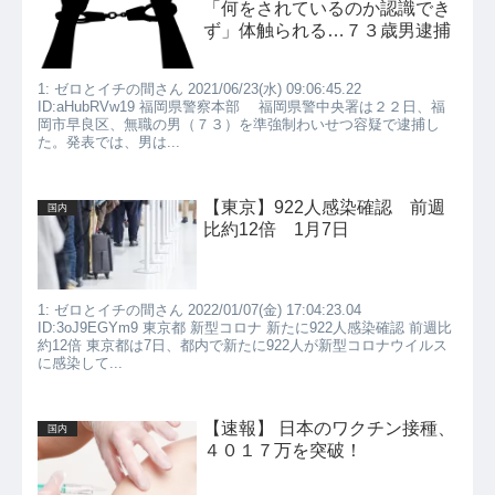
「何をされているのか認識でき
ず」体触られる…７３歳男逮捕
1: ゼロとイチの間さん 2021/06/23(水) 09:06:45.22
ID:aHubRVw19 福岡県警察本部 福岡県警中央署は２２日、福
岡市早良区、無職の男（７３）を準強制わいせつ容疑で逮捕し
た。発表では、男は...
【東京】922人感染確認 前週
国内
比約12倍 1月7日
1: ゼロとイチの間さん 2022/01/07(金) 17:04:23.04
ID:3oJ9EGYm9 東京都 新型コロナ 新たに922人感染確認 前週比
約12倍 東京都は7日、都内で新たに922人が新型コロナウイルス
に感染して...
【速報】 日本のワクチン接種、
国内
４０１７万を突破！