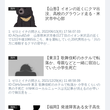
【山形】イオンの近くにクマ出
国内
没、高校のグラウンド走る・米
沢市中心部
1: ゼロとイチの間さん 2022/06/13(月) 17:56:07.03
ID:AOyzu8Zo9 山形県米沢市春日2丁目のイオン米沢店の近く
で12日午後10時5分ごろ、車を運転していた20代男性から「川の
方に移動するクマの背中が...
【東京】歌舞伎町のホテルで転
国内
落か、母親などと一緒に宿泊し
ていた小学生死亡
1: ゼロとイチの間さん 2021/12/29(水) 11:48:58.09
ID:CbHz5mmI9 東京 歌舞伎町のホテルで転落か 小学生くらいの
男の子死亡 ※NHKローカルニュースは元記事が消えるのが早い
ので御注意を ...
【福岡】発達障害ある女子高生
国内