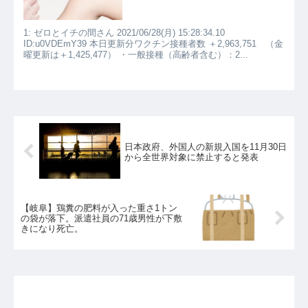
1: ゼロとイチの間さん 2021/06/28(月) 15:28:34.10
ID:u0VDEmY39 本日更新分ワクチン接種者数 ＋2,963,751 （金
曜更新は＋1,425,477） ・一般接種（高齢者含む）：2...
日本政府、外国人の新規入国を11月30日
から全世界対象に禁止すると発表
【岐阜】鶏糞の肥料が入った重さ1トン
の袋が落下。派遣社員の71歳男性が下敷
きになり死亡。