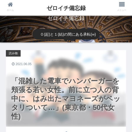
ゼロイチ備忘録
ホーム
メニュー
ゼロイチ備忘録
０(起)と１(結)の間にある承転(∞)
読み物
2021.06.05
「混雑した電車でハンバーガーを
頬張る若い女性。前に立つ人の背
中に、はみ出たマヨネーズがベッ
タリついて…」(東京都・50代女
性)