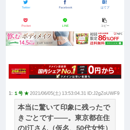
Twitter
Facebook
はてブ
Pocket
LINE
コピー
1:
１号 ★
2021/06/05(土) 13:53:04.31 ID:J2gZoUWF9
本当に驚いて印象に残ったで
きごとです――。東京都在住
のI江さん（仮名、50代女性）