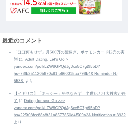
最近のコメント
「ほぼ何もせず」月500万の荒稼ぎ、ポケモンカード転売の実
態
に
️ Adult Dating. Let's Go >
yandex.com/poll/LZW8GPQdJg3xe5C7gt95bD?
hs=78fb2511205870c91fe660015aa798b4& Reminder №
5538 ️
より
【イギリス】「ネッシー」発見ならず 半世紀ぶり大捜索が終
了
に
Dating for sex. Go >>>
yandex.com/poll/LZW8GPQdJg3xe5C7gt95bD?
hs=225f08fcc88a8f31a8577850d4f509a2& Notification # 3932
より