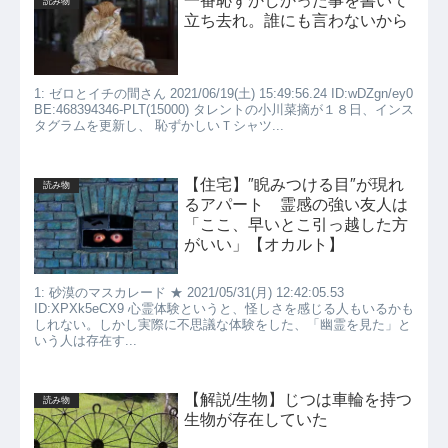
一番恥ずかしかった事を書いて
読み物
立ち去れ。誰にも言わないから
1: ゼロとイチの間さん 2021/06/19(土) 15:49:56.24 ID:wDZgn/ey0
BE:468394346-PLT(15000) タレントの小川菜摘が１８日、インス
タグラムを更新し、 恥ずかしいＴシャツ...
【住宅】″睨みつける目″が現れ
読み物
るアパート 霊感の強い友人は
「ここ、早いとこ引っ越した方
がいい」【オカルト】
1: 砂漠のマスカレード ★ 2021/05/31(月) 12:42:05.53
ID:XPXk5eCX9 心霊体験というと、怪しさを感じる人もいるかも
しれない。しかし実際に不思議な体験をした、「幽霊を見た」と
いう人は存在す...
【解説/生物】じつは車輪を持つ
読み物
生物が存在していた