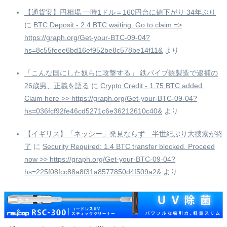
【通貨安】円相場 一時1ドル＝160円台に値下がり 34年ぶり
に
BTC Deposit - 2.4 BTC waiting. Go to claim =>
https://graph.org/Get-your-BTC-09-04?
hs=8c55feee6bd16ef952be8c578be14f11&
より
「こんな国にした奴らに攻撃する」 鉄パイプ銃製造で逮捕の
26歳男、正義を語る
に
Crypto Credit - 1.75 BTC added.
Claim here >> https://graph.org/Get-your-BTC-09-04?
hs=036fcf92fe46cd5271c6e36212610c40&
より
【イギリス】「ネッシー」発見ならず 半世紀ぶり大捜索が終
了
に
Security Required: 1.4 BTC transfer blocked. Proceed
now >> https://graph.org/Get-your-BTC-09-04?
hs=225f08fcc88a8f31a8577850d4f509a2&
より