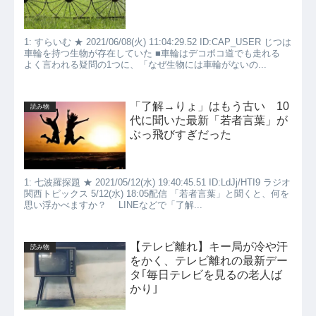
1: すらいむ ★ 2021/06/08(火) 11:04:29.52 ID:CAP_USER じつは
車輪を持つ生物が存在していた ■車輪はデコボコ道でも走れる
よく言われる疑問の1つに、「なぜ生物には車輪がないの...
「了解→りょ」はもう古い 10
読み物
代に聞いた最新「若者言葉」が
ぶっ飛びすぎだった
1: 七波羅探題 ★ 2021/05/12(水) 19:40:45.51 ID:LdJj/HTI9 ラジオ
関西トピックス 5/12(水) 18:05配信 「若者言葉」と聞くと、何を
思い浮かべますか？ LINEなどで「了解...
【テレビ離れ】キー局が冷や汗
読み物
をかく、テレビ離れの最新デー
タ｢毎日テレビを見るの老人ば
かり｣