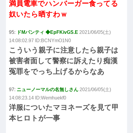
満員電車でハンバーガー食ってる
奴いたら晒すわｗ
95:
ドМパンティ ◆EpFKivGS.E
2021/06/05(土)
14:08:02.97 ID:BCNYmO1N0
こういう親子に注意したら親子は
被害者面して警察に訴えたり痴漢
冤罪をでっち上げるからなあ
97:
ニューノーマルの名無しさん
2021/06/05(土)
14:08:23.14 ID:Wemhuekf0
洋服についたマヨネーズを見て甲
本ヒロトが一事