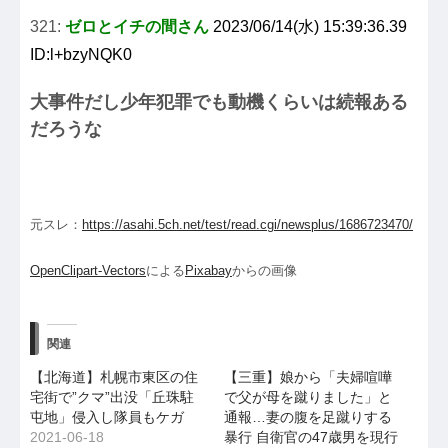
321:
ゼロとイチの間さん
2023/06/14(水) 15:39:36.39
ID:l+bzyNQK0
大事件だし少年犯罪でも動機くらいは続報ある
だろうな
元スレ：
https://asahi.5ch.net/test/read.cgi/newsplus/1686723470/
OpenClipart-Vectors
による
Pixabay
からの画像
関連
【北海道】札幌市東区の住
【三重】娘から「夫婦喧嘩
宅街で”クマ”出没「丘珠駐
で父が母を蹴りました」と
屯地」侵入し隊員もケガ
通報…妻の腹を足蹴りする
2021-06-18
暴行 自衛官の47歳男を現行