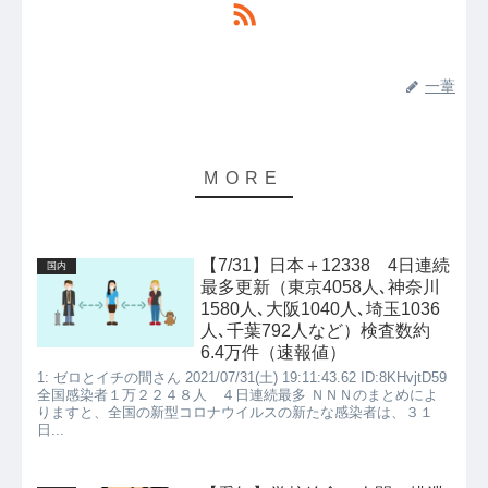
一葦
【7/31】日本＋12338 4日連続
国内
最多更新（東京4058人､神奈川
1580人､大阪1040人､埼玉1036
人､千葉792人など）検査数約
6.4万件（速報値）
1: ゼロとイチの間さん 2021/07/31(土) 19:11:43.62 ID:8KHvjtD59
全国感染者１万２２４８人 ４日連続最多 ＮＮＮのまとめによ
りますと、全国の新型コロナウイルスの新たな感染者は、３１
日...