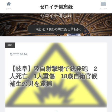
ゼロイチ備忘録
ホーム
メニュー
ゼロイチ備忘録
０(起)と１(結)の間にある承転(∞)
国内
2023.06.14
【岐阜】陸自射撃場で銃発砲 2
人死亡、1人重傷 18歳自衛官候
補生の男を逮捕