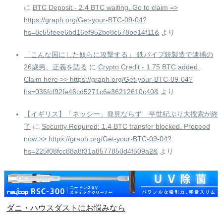
に
BTC Deposit - 2.4 BTC waiting. Go to claim =>
https://graph.org/Get-your-BTC-09-04?
hs=8c55feee6bd16ef952be8c578be14f11&
より
「こんな国にした奴らに攻撃する」 鉄パイプ銃製造で逮捕の
26歳男、正義を語る
に
Crypto Credit - 1.75 BTC added.
Claim here >> https://graph.org/Get-your-BTC-09-04?
hs=036fcf92fe46cd5271c6e36212610c40&
より
【イギリス】「ネッシー」発見ならず 半世紀ぶり大捜索が終
了
に
Security Required: 1.4 BTC transfer blocked. Proceed
now >> https://graph.org/Get-your-BTC-09-04?
hs=225f08fcc88a8f31a8577850d4f509a2&
より
ダニ・ハウスダストにお悩みなら