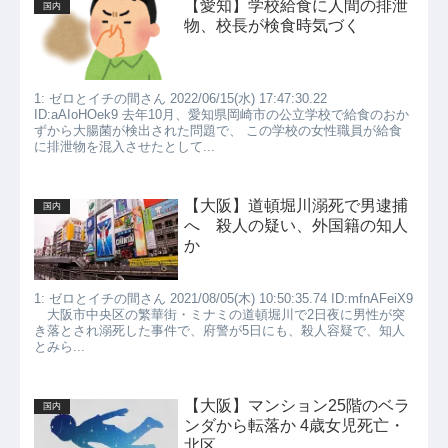
【愛知】学校給食に人間の排泄
国内
物、校長が検食時気づく
1: ゼロとイチの間さん 2022/06/15(水) 17:47:30.22
ID:aAIoHOek9 去年10月、愛知県岡崎市の公立学校で給食のおか
ずから大腸菌が検出された問題で、 この学校の女性職員が給食
に排泄物を混入させたとして...
【大阪】道頓堀川溺死で男逮捕
国内
へ 殺人の疑い、外国籍の知人
か
1: ゼロとイチの間さん 2021/08/05(木) 10:50:35.74 ID:mfnAFeiX9
大阪市中央区の繁華街・ミナミの道頓堀川で2日夜に男性が突
き落とされ溺死した事件で、府警が5日にも、殺人容疑で、知人
とみら...
【大阪】マンション25階のベラ
国内
ンダから転落か 4歳女児死亡・
北区