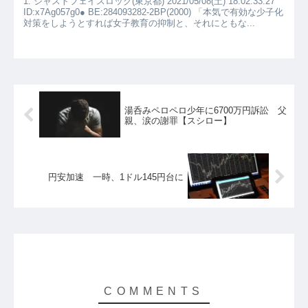
1: ジャストフェイスロック(東京都) 2021/05/08(土) 18:02:33.27
ID:x7Ag057g0● BE:284093282-2BP(2000) 「本気で有効な少子化
対策をしようとすれば女子教育の抑制と、それにともな...
湯呑みペロペロ少年に6700万円訴訟 父
親、涙の謝罪【スシロー】
円安加速 一時、1ドル145円台に