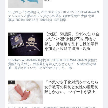
1: ゼロとイチの間さん 2021/10/13(水) 10:20:27.37 ID:AErlekeE9
マンション25階のベランダから転落か 4歳女児死亡 大阪 北区 |
事故 2021年10月13日 10時14分 13日朝早...
【大阪】59歳男、SNSで知り合
国内
った“パパ活”女性(27)を刃物で
脅し、覚醒剤を注射し性的暴行
を加えた容疑で逮捕・起訴
1: potato ★ 2021/06/16(水) 08:23:06.03 ID:uWNUdKAd9 女性に
覚醒剤を注射し、性的暴行を加えたなどとして、59歳の男が逮
捕・起訴されていたことが分かりました。 赤...
「本気で少子化対策をするなら
人
女子教育の抑制と女性の雇用制
限しかない」 ツイートが炎上