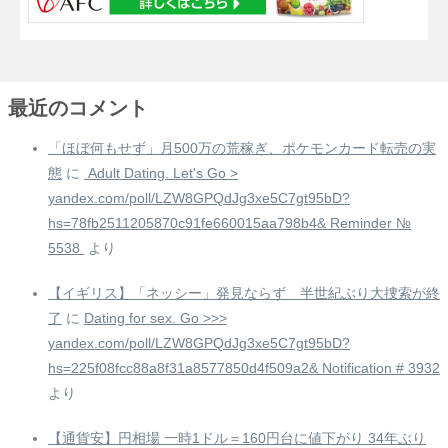
最近のコメント
「ほぼ何もせず」月500万の荒稼ぎ、ポケモンカード転売の実
態
に
️ Adult Dating. Let's Go >
yandex.com/poll/LZW8GPQdJg3xe5C7gt95bD?
hs=78fb2511205870c91fe660015aa798b4& Reminder №
5538 ️
より
【イギリス】「ネッシー」発見ならず 半世紀ぶり大捜索が終
了
に
Dating for sex. Go >>>
yandex.com/poll/LZW8GPQdJg3xe5C7gt95bD?
hs=225f08fcc88a8f31a8577850d4f509a2& Notification # 3932
より
【通貨安】円相場 一時1ドル＝160円台に値下がり 34年ぶり