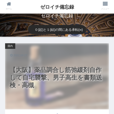
ゼロイチ備忘録
ホーム
メニュー
ゼロイチ備忘録
０(起)と１(結)の間にある承転(∞)
国内
2022.04.27
【大阪】薬品調合し筋弛緩剤自作
して自宅襲撃、男子高生を書類送
検・高槻