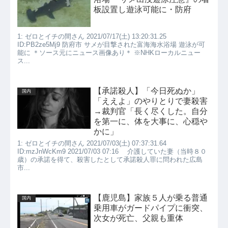
板設置し遊泳可能に・防府
1: ゼロとイチの間さん 2021/07/17(土) 13:20:31.25
ID:PB2ze5Mj9 防府市 サメが目撃された富海海水浴場 遊泳が可
能に ＊ソース元にニュース画像あり＊ ※NHKローカルニュー
ス...
【承諾殺人】「今日死ぬか」
国内
「ええよ」のやりとりで妻殺害
→裁判官「長く尽くした。自分
を第一に、体を大事に、心穏や
かに」
1: ゼロとイチの間さん 2021/07/03(土) 07:37:31.64
ID:mzJnWcKm9 2021/07/03 07:16 介護していた妻（当時８０
歳）の承諾を得て、殺害したとして承諾殺人罪に問われた広島
市...
【鹿児島】家族５人が乗る普通
国内
乗用車がガードパイプに衝突、
次女が死亡、父親も重体