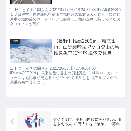
1: ゼロとイチの間さん 2021/10/17(日) 18:24:32.83 ID:Z4Q08S8i9
１６日夕方、鹿児島県指宿市で福岡県の家族５人が乗った普通乗
用車が道路脇のガードパイプに衝突し、後部座席に乗っていた次
女（１７）が死亡...
【長野】標高2500ｍ、積雪１
国内
ｍ、白馬乗鞍岳でソロ登山の男
性真夜中にSOS 遺体で発見
1: ゼロとイチの間さん 2021/10/23(土) 17:40:04.83
ID:wu4OJEP19 白馬乗鞍岳で登山の男性死亡 ※NHKローカルニ
ュースは元記事が消えるのが早いので御注意を 北アルプスの白
馬乗鞍岳で登山に...
デジタル庁、高齢者向けにデジタル活用
を教える人（1万人）を「無給」で募集