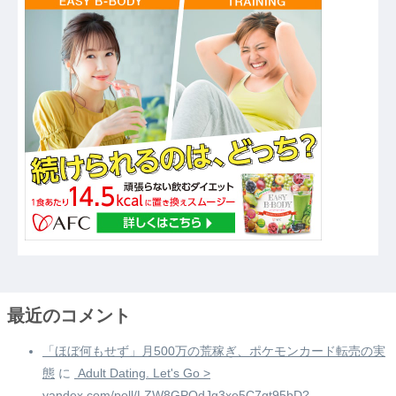
最近のコメント
「ほぼ何もせず」月500万の荒稼ぎ、ポケモンカード転売の実
態
に
️ Adult Dating. Let's Go >
yandex.com/poll/LZW8GPQdJg3xe5C7gt95bD?