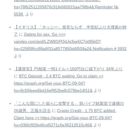
hs=78fb2511205870c91fe660015aa798b4& Reminder №
5538 ️
より
【イギリス】「ネッシー」発見ならず 半世紀ぶり大捜索が終
了
に
Dating for sex. Go >>>
yandex.com/poll/LZW8GPQdJg3xe5C7gt95bD?
hs=225f08fcc88a8f31a8577850d4f509a2& Notification # 3932
より
【通貨安】円相場 一時1ドル＝160円台に値下がり 34年ぶり
に
BTC Deposit - 2.4 BTC waiting. Go to claim =>
https://graph.org/Get-your-BTC-09-04?
hs=8c55feee6bd16ef952be8c578be14f11&
より
「こんな国にした奴らに攻撃する」 鉄パイプ銃製造で逮捕の
26歳男、正義を語る
に
Crypto Credit - 1.75 BTC added.
Claim here >> https://graph.org/Get-your-BTC-09-04?
hs=036fcf92fe46cd5271c6e36212610c40&
より