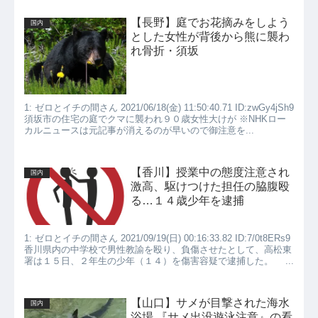
【長野】庭でお花摘みをしよう
国内
とした女性が背後から熊に襲わ
れ骨折・須坂
1: ゼロとイチの間さん 2021/06/18(金) 11:50:40.71 ID:zwGy4jSh9
須坂市の住宅の庭でクマに襲われ９０歳女性大けが ※NHKロー
カルニュースは元記事が消えるのが早いので御注意を...
【香川】授業中の態度注意され
国内
激高、駆けつけた担任の脇腹殴
る…１４歳少年を逮捕
1: ゼロとイチの間さん 2021/09/19(日) 00:16:33.82 ID:7/0t8ERs9
香川県内の中学校で男性教諭を殴り、負傷させたとして、高松東
署は１５日、２年生の少年（１４）を傷害容疑で逮捕した。 ...
【山口】サメが目撃された海水
国内
浴場 『サメ出没遊泳注意』の看