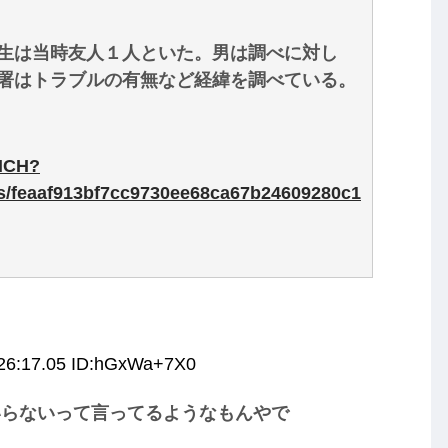
生は当時友人１人といた。男は調べに対し
署はトラブルの有無など経緯を調べている。
yHCH?
les/feaaf913bf7cc9730ee68ca67b24609280c1
:26:17.05 ID:hGxWa+7X0
いらないって言ってるようなもんやで