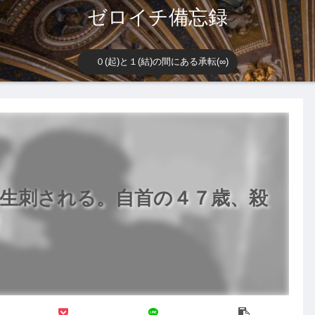
ゼロイチ備忘録
０(起)と１(結)の間にある承転(∞)
学生刺される。自首の４７歳、殺