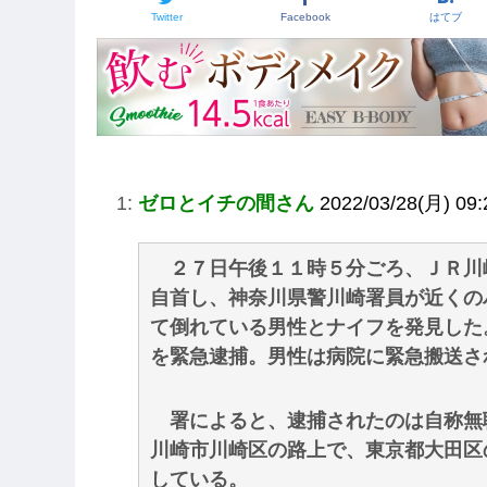
Twitter
Facebook
はてブ
1:
ゼロとイチの間さん
2022/03/28(月) 09:
２７日午後１１時５分ごろ、ＪＲ川
自首し、神奈川県警川崎署員が近くの
て倒れている男性とナイフを発見した
を緊急逮捕。男性は病院に緊急搬送さ
署によると、逮捕されたのは自称無
川崎市川崎区の路上で、東京都大田区
している。