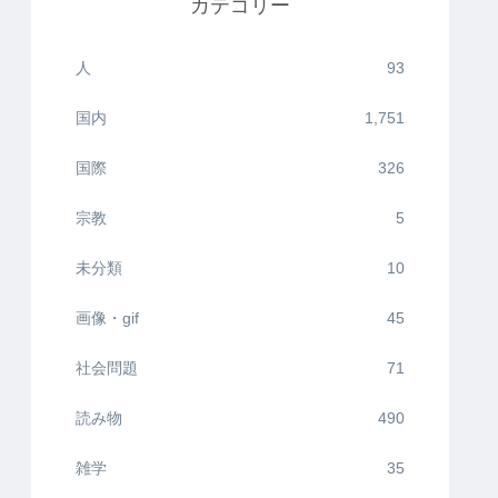
カテゴリー
人
93
国内
1,751
国際
326
宗教
5
未分類
10
画像・gif
45
社会問題
71
読み物
490
雑学
35