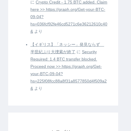
に
Crypto Credit - 1.75 BTC added. Claim
here >> https://graph.org/Get-your-BTC-
09-04?
hs=036fcf92fe46cd5271c6e36212610c40
&
より
【イギリス】「ネッシー」発見ならず
半世紀ぶり大捜索が終了
に
Security
Required: 1.4 BTC transfer blocked.
Proceed now >> https://graph.org/Get-
your-BTC-09-04?
hs=225f08fcc88a8f31a8577850d4f509a2
&
より