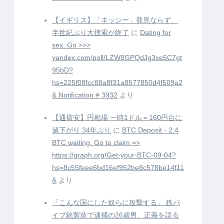
【イギリス】「ネッシー」発見ならず
半世紀ぶり大捜索が終了
に
Dating for
sex. Go >>>
yandex.com/poll/LZW8GPQdJg3xe5C7gt
95bD?
hs=225f08fcc88a8f31a8577850d4f509a2
& Notification # 3932
より
【通貨安】円相場 一時1ドル＝160円台に
値下がり 34年ぶり
に
BTC Deposit - 2.4
BTC waiting. Go to claim =>
https://graph.org/Get-your-BTC-09-04?
hs=8c55feee6bd16ef952be8c578be14f11
&
より
「こんな国にした奴らに攻撃する」 鉄パ
イプ銃製造で逮捕の26歳男、正義を語る