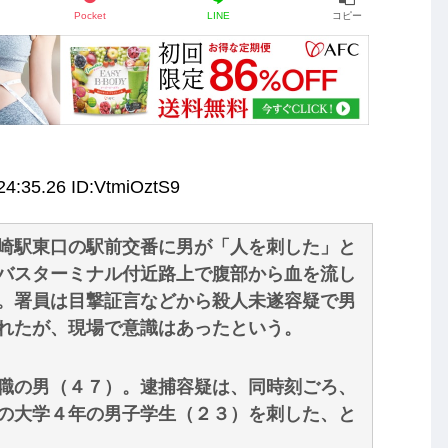
Pocket
LINE
コピー
24:35.26 ID:VtmiOztS9
崎駅東口の駅前交番に男が「人を刺した」と
バスターミナル付近路上で腹部から血を流し
。署員は目撃証言などから殺人未遂容疑で男
れたが、現場で意識はあったという。
職の男（４７）。逮捕容疑は、同時刻ごろ、
の大学４年の男子学生（２３）を刺した、と