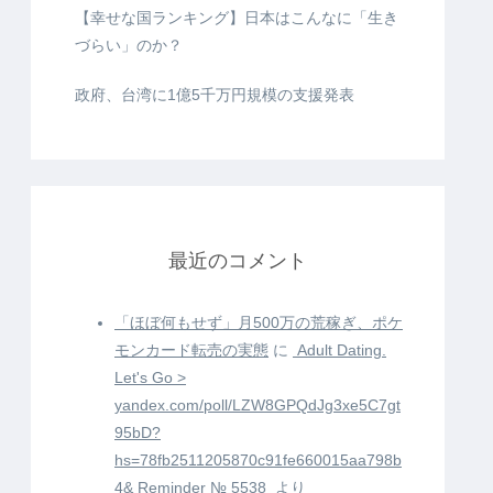
【幸せな国ランキング】日本はこんなに「生き
づらい」のか？
政府、台湾に1億5千万円規模の支援発表
最近のコメント
「ほぼ何もせず」月500万の荒稼ぎ、ポケ
モンカード転売の実態
に
️ Adult Dating.
Let's Go >
yandex.com/poll/LZW8GPQdJg3xe5C7gt
95bD?
hs=78fb2511205870c91fe660015aa798b
4& Reminder № 5538 ️
より