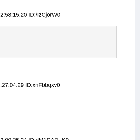
2:58:15.20 ID:/IzCjorW0
:27:04.29 ID:xnFbbqxv0
12:00:25.24 ID:dM1DAD+K0