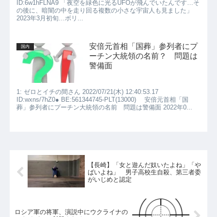
ID:6w1hFLNA9 「夜空を緑色に光るUFOが飛んでいたんです…そ
の後に、暗闇の中を走り回る複数の小さな宇宙人も見ました」
2023年3月初旬…ボリ...
安倍元首相「国葬」参列者にプ
国内
ーチン大統領の名前？ 問題は
警備面
1: ゼロとイチの間さん 2022/07/21(木) 12:40:53.17
ID:wxns/7hZ0● BE:561344745-PLT(13000) 安倍元首相「国
葬」参列者にプーチン大統領の名前 問題は警備面 2022年0...
【長崎】「女と遊んだ奴いたよね」「や
ばいよね」 男子高校生自殺、第三者委
がいじめと認定
ロシア軍の将軍、演説中にウクライナの