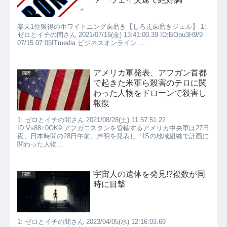
楽天1位獲得のホワイトニング歯磨き【しろえ歯磨きジェル】 1:
ゼロとイチの間さん 2021/07/16(金) 13:41:00.39 ID:BOpu3H9/9
07/15 07:05ITmedia ビジネスオンライン ...
アメリカ軍発表、アフガン首都
国際
で起きた米軍ら殺害のテロに関
わった人物をドローンで殺害し
報復
1: ゼロとイチの間さん 2021/08/28(土) 11:57:51.22
ID:Vs88+0OK9 アフガニスタンを管轄するアメリカ中央軍は27日
夜、日本時間の28日午前、声明を発表し「ISの地域組織で計画に
関わった人物...
宇宙人の遺体を発見!?複数が同
国際
時に目撃
1: ゼロとイチの間さん 2023/04/05(水) 12:16:03.69