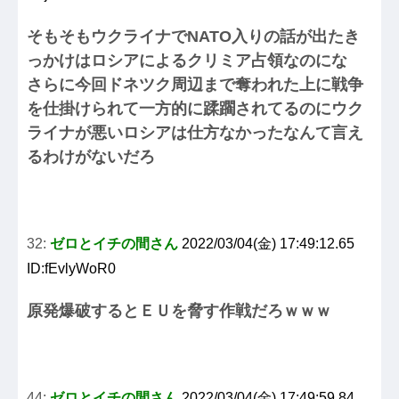
そもそもウクライナでNATO入りの話が出たき
っかけはロシアによるクリミア占領なのにな
さらに今回ドネツク周辺まで奪われた上に戦争
を仕掛けられて一方的に蹂躙されてるのにウク
ライナが悪いロシアは仕方なかったなんて言え
るわけがないだろ
32:
ゼロとイチの間さん
2022/03/04(金) 17:49:12.65
ID:fEvlyWoR0
原発爆破するとＥＵを脅す作戦だろｗｗｗ
44:
ゼロとイチの間さん
2022/03/04(金) 17:49:59.84