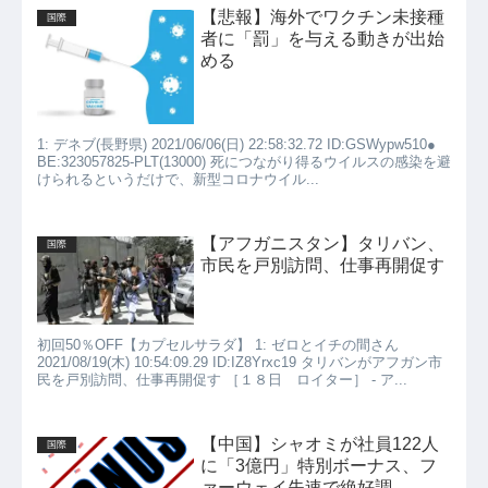
【悲報】海外でワクチン未接種
国際
者に「罰」を与える動きが出始
める
1: デネブ(長野県) 2021/06/06(日) 22:58:32.72 ID:GSWypw510●
BE:323057825-PLT(13000) 死につながり得るウイルスの感染を避
けられるというだけで、新型コロナウイル...
【アフガニスタン】タリバン、
国際
市民を戸別訪問、仕事再開促す
初回50％OFF【カプセルサラダ】 1: ゼロとイチの間さん
2021/08/19(木) 10:54:09.29 ID:IZ8Yrxc19 タリバンがアフガン市
民を戸別訪問、仕事再開促す ［１８日 ロイター］ - ア...
【中国】シャオミが社員122人
国際
に「3億円」特別ボーナス、フ
ァーウェイ失速で絶好調