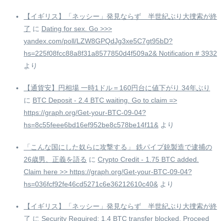
【イギリス】「ネッシー」発見ならず 半世紀ぶり大捜索が終
了
に
Dating for sex. Go >>>
yandex.com/poll/LZW8GPQdJg3xe5C7gt95bD?
hs=225f08fcc88a8f31a8577850d4f509a2& Notification # 3932
より
【通貨安】円相場 一時1ドル＝160円台に値下がり 34年ぶり
に
BTC Deposit - 2.4 BTC waiting. Go to claim =>
https://graph.org/Get-your-BTC-09-04?
hs=8c55feee6bd16ef952be8c578be14f11&
より
「こんな国にした奴らに攻撃する」 鉄パイプ銃製造で逮捕の
26歳男、正義を語る
に
Crypto Credit - 1.75 BTC added.
Claim here >> https://graph.org/Get-your-BTC-09-04?
hs=036fcf92fe46cd5271c6e36212610c40&
より
【イギリス】「ネッシー」発見ならず 半世紀ぶり大捜索が終
了
に
Security Required: 1.4 BTC transfer blocked. Proceed