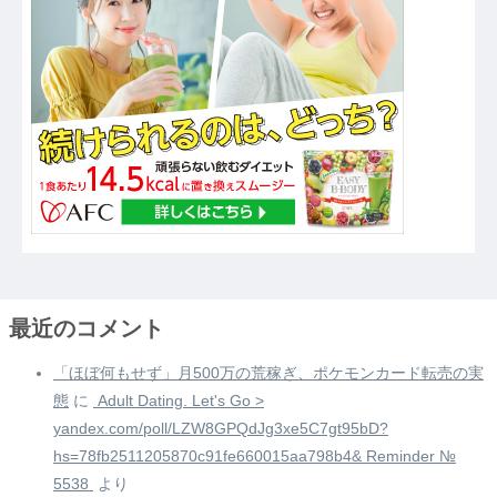
最近のコメント
「ほぼ何もせず」月500万の荒稼ぎ、ポケモンカード転売の実
態
に
️ Adult Dating. Let's Go >
yandex.com/poll/LZW8GPQdJg3xe5C7gt95bD?
hs=78fb2511205870c91fe660015aa798b4& Reminder №
5538 ️
より