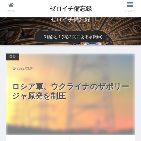
ゼロイチ備忘録
ホーム
メニュー
ゼロイチ備忘録
０(起)と１(結)の間にある承転(∞)
国際
2022.03.04
ロシア軍、ウクライナのザポリー
ジャ原発を制圧