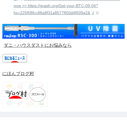
now >> https://graph.org/Get-your-BTC-09-04?
hs=225f08fcc88a8f31a8577850d4f509a2&
より
ダニ・ハウスダストにお悩みなら
にほんブログ村