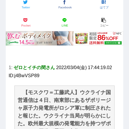
Twitter
Facebook
はてブ
Pocket
LINE
コピー
1:
ゼロとイチの間さん
2022/03/04(金) 17:44:19.02
ID:j4BwVSP89
【モスクワ＝工藤武人】ウクライナ国
営通信は４日、南東部にあるザポリージ
ャ原子力発電所がロシア軍に制圧された
と報じた。ウクライナ当局が明らかにし
た。欧州最大規模の発電能力を持つザポ