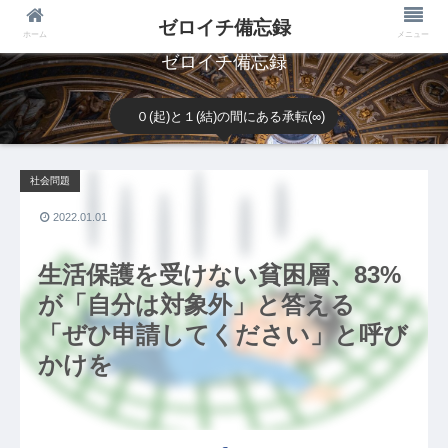
ゼロイチ備忘録
ホーム
メニュー
ゼロイチ備忘録
０(起)と１(結)の間にある承転(∞)
社会問題
2022.01.01
生活保護を受けない貧困層、83%
が「自分は対象外」と答える
「ぜひ申請してください」と呼び
かけを