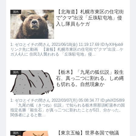
【北海道】札幌市東区の住宅街
国内
で”クマ”出没「丘珠駐屯地」侵
入し隊員もケガ
1: ゼロとイチの間さん 2021/06/18(金) 11:19:17.69 ID:fyXIHjob9
リンク先に動画 【速報】札幌市東区の住宅街で"クマ"出没…ケ
ガ人4人に 住民3人襲われる 「丘珠駐屯地」侵...
【栃木】「九尾の狐伝説」殺生
国内
石、真っ二つに割れる。しめ縄
も切れる。自然現象か
1: ゼロとイチの間さん 2022/03/07(月) 05:08:34.77 ID:phiXDS8I9
「九尾の狐（きつね）伝説」で知られる栃木県那須町湯本の国
指定名勝「殺生石」が真っ二つに割れたことが5日、分かった。
関係者によると数...
【東京五輪】世界各国で物議
国内