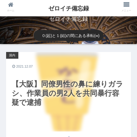
ゼロイチ備忘録
ホーム
メニュー
ゼロイチ備忘録
０(起)と１(結)の間にある承転(∞)
国内
2021.12.07
【大阪】同僚男性の鼻に練りガラ
シ、作業員の男2人を共同暴行容
疑で逮捕