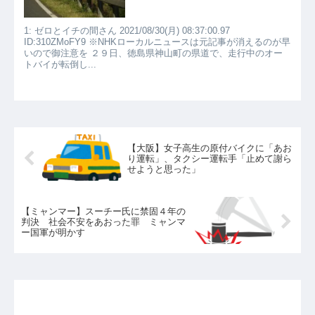
1: ゼロとイチの間さん 2021/08/30(月) 08:37:00.97
ID:310ZMoFY9 ※NHKローカルニュースは元記事が消えるのが早
いので御注意を ２９日、徳島県神山町の県道で、走行中のオー
トバイが転倒し...
【大阪】女子高生の原付バイクに「あお
り運転」、タクシー運転手「止めて謝ら
せようと思った」
【ミャンマー】スーチー氏に禁固４年の
判決 社会不安をあおった罪 ミャンマ
ー国軍が明かす