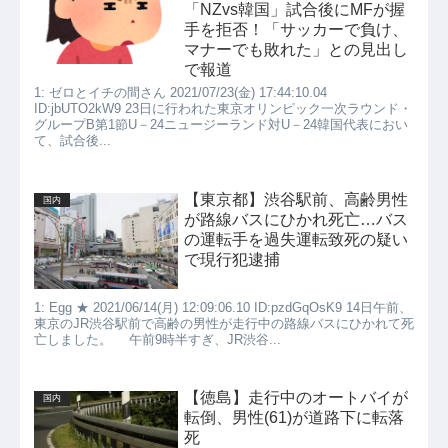
「NZvs韓国」試合後にMFが握
手を拒否！「サッカーで負け、
マナーでも敗れた」との見出し
で報道
1: ゼロとイチの間さん 2021/07/23(金) 17:44:10.04
ID:jbUTO2kW9 23日に行われた東京オリンピック一次ラウンド・
グループB第1節U－24ニュージーランド対U－24韓国代表におい
て、試合後...
【東京都】渋谷駅前、高齢男性
国内
が路線バスにひかれ死亡…バス
の運転手を過失運転致死の疑い
で現行犯逮捕
1: Egg ★ 2021/06/14(月) 12:09:06.10 ID:pzdGqOsK9 14日午前、
東京のJR渋谷駅前で高齢の男性が走行中の路線バスにひかれて死
亡しました。 午前9時半すぎ、JR渋谷...
【徳島】走行中のオートバイが
国内
転倒、男性(61)が道路下に転落
死