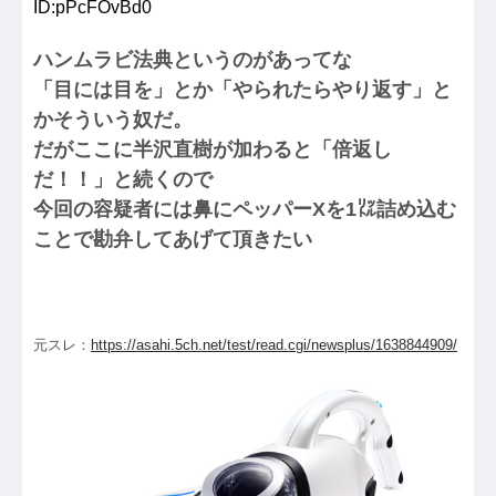
ID:pPcFOvBd0
ハンムラビ法典というのがあってな
「目には目を」とか「やられたらやり返す」と
かそういう奴だ。
だがここに半沢直樹が加わると「倍返し
だ！！」と続くので
今回の容疑者には鼻にペッパーXを1㍑詰め込む
ことで勘弁してあげて頂きたい
元スレ：
https://asahi.5ch.net/test/read.cgi/newsplus/1638844909/