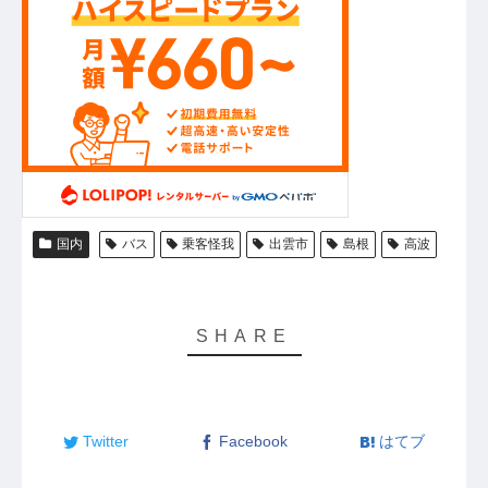
国内
バス
乗客怪我
出雲市
島根
高波
Twitter
Facebook
はてブ