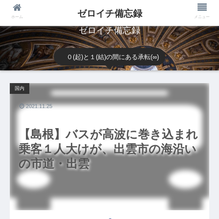
ゼロイチ備忘録
ホーム
メニュー
ゼロイチ備忘録
０(起)と１(結)の間にある承転(∞)
国内
2021.11.25
【島根】バスが高波に巻き込まれ
乗客１人大けが、出雲市の海沿い
の市道・出雲