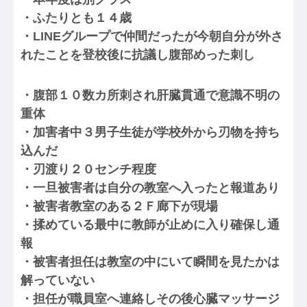
・ふたりとも１４歳
・LINEグループで仲間だったが今朝自分が外さ
れたことを登校後に抗議し腹部めった刺し
・腹部１０数カ所刺され肝臓貫通で意識不明の
重体
・加害者中３男子生徒が学校外から刃物を持ち
込んだ
・刃渡り２０センチ程度
・一旦被害者は自分の教室へ入ったと報道あり
・被害者教室のある２Ｆ廊下が現場
・揉めている最中に教師が止めに入り確保し通
報
・被害者担任は教室の中にいて瞬間を見たかは
解っていない
・担任が職員室へ連絡しその後心臓マッサージ