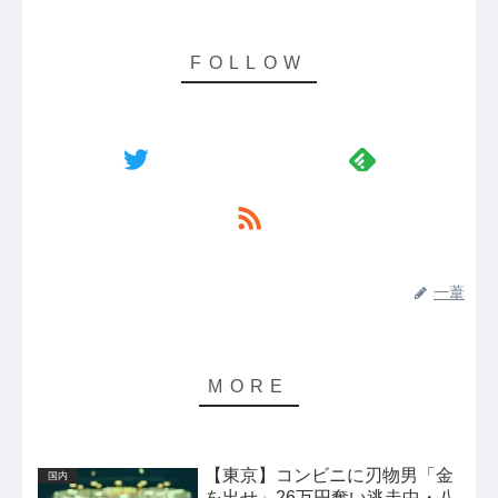
一葦
【東京】コンビニに刃物男「金
国内
を出せ」26万円奪い逃走中・八