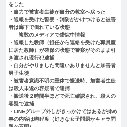
をした
・自力で被害者生徒が自分の教室へ戻った
・通報を受けた警察・消防がかけつけると被害
者は廊下で倒れている状態
複数のメディアで錯綜中情報
・通報した教師（担任から連絡を受けた職員室
に居た教師）が確保の状態で警察がそのまま引
き渡され現行犯逮捕
・自分がやりました間違いありませんと加害者
男子生徒
・被害者意識不明の重体で搬送時、加害者生徒
は殺人未遂の容疑者で逮捕
・搬送後２時間半ほどで死亡確認され、殺人の
容疑で逮捕
・LINEグループ外しがきっかけではあるが揉め
事の内容は噂程度（好きな女子問題かキャラ問
題か不明）