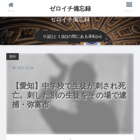
ゼロイチ備忘録
ホーム
メニュー
ゼロイチ備忘録
０(起)と１(結)の間にある承転(∞)
国内
2021.11.24
【愛知】中学校で生徒が刺され死
亡。刺した別の生徒をその場で逮
捕・弥富市