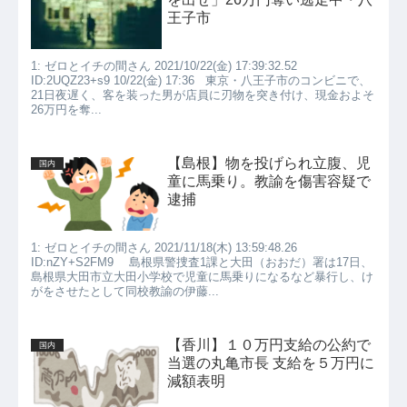
王子市
1: ゼロとイチの間さん 2021/10/22(金) 17:39:32.52
ID:2UQZ23+s9 10/22(金) 17:36 東京・八王子市のコンビニで、
21日夜遅く、客を装った男が店員に刃物を突き付け、現金およそ
26万円を奪...
【島根】物を投げられ立腹、児
国内
童に馬乗り。教諭を傷害容疑で
逮捕
1: ゼロとイチの間さん 2021/11/18(木) 13:59:48.26
ID:nZY+S2FM9 島根県警捜査1課と大田（おおだ）署は17日、
島根県大田市立大田小学校で児童に馬乗りになるなど暴行し、け
がをさせたとして同校教諭の伊藤...
【香川】１０万円支給の公約で
国内
当選の丸亀市長 支給を５万円に
減額表明