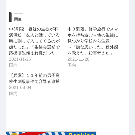
関連
中3刺殺、容疑の生徒が不
中３刺殺、修学旅行でスマ
満供述「友人と話している
ホを持ち込む→他の生徒に
時に割って入ってくるのが
見つかり学校から注意
嫌だった」「生徒会選挙で
→「嫌な思いした。疎外感
応援演説頼まれ嫌だった」
を覚えた。殺害考えた」
2021-11-26
2021-11-28
国内
国内
【兵庫】１１年前の男子高
校生刺殺事件で容疑者逮捕
2021-08-04
国内