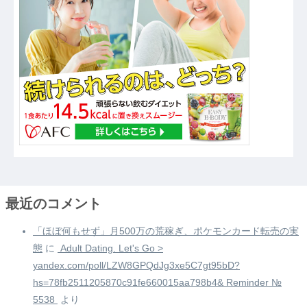
最近のコメント
「ほぼ何もせず」月500万の荒稼ぎ、ポケモンカード転売の実
態
に
️ Adult Dating. Let's Go >
yandex.com/poll/LZW8GPQdJg3xe5C7gt95bD?
hs=78fb2511205870c91fe660015aa798b4& Reminder №
5538 ️
より