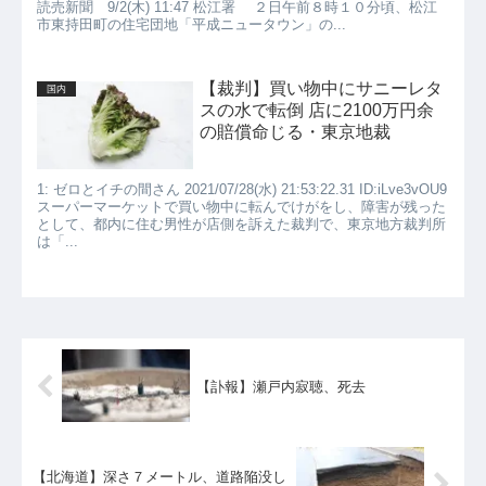
読売新聞 9/2(木) 11:47 松江署 ２日午前８時１０分頃、松江
市東持田町の住宅団地「平成ニュータウン」の...
【裁判】買い物中にサニーレタ
国内
スの水で転倒 店に2100万円余
の賠償命じる・東京地裁
1: ゼロとイチの間さん 2021/07/28(水) 21:53:22.31 ID:iLve3vOU9
スーパーマーケットで買い物中に転んでけがをし、障害が残った
として、都内に住む男性が店側を訴えた裁判で、東京地方裁判所
は「...
【訃報】瀬戸内寂聴、死去
【北海道】深さ７メートル、道路陥没し