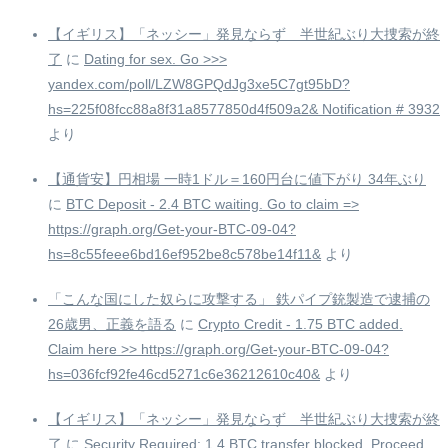
【イギリス】「ネッシー」発見ならず 半世紀ぶり大捜索が終
了
に
Dating for sex. Go >>>
yandex.com/poll/LZW8GPQdJg3xe5C7gt95bD?
hs=225f08fcc88a8f31a8577850d4f509a2& Notification # 3932
より
【通貨安】円相場 一時1ドル＝160円台に値下がり 34年ぶり
に
BTC Deposit - 2.4 BTC waiting. Go to claim =>
https://graph.org/Get-your-BTC-09-04?
hs=8c55feee6bd16ef952be8c578be14f11&
より
「こんな国にした奴らに攻撃する」 鉄パイプ銃製造で逮捕の
26歳男、正義を語る
に
Crypto Credit - 1.75 BTC added.
Claim here >> https://graph.org/Get-your-BTC-09-04?
hs=036fcf92fe46cd5271c6e36212610c40&
より
【イギリス】「ネッシー」発見ならず 半世紀ぶり大捜索が終
了
に
Security Required: 1.4 BTC transfer blocked. Proceed