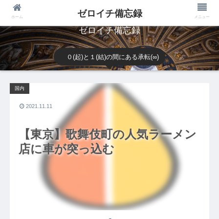
ゼロイチ備忘録
ホーム
メニュー
ゼロイチ備忘録
０(起)と１(結)の間にある承転(∞)
国内
2021.11.11
【東京】歌舞伎町の人気ラーメン
店に車が突っ込む