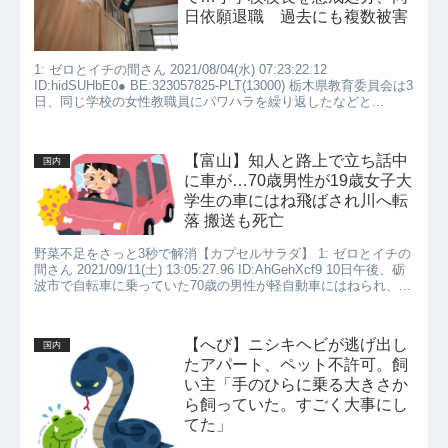
日依願退職 過去にも複数被害
1: ゼロとイチの間さん 2021/08/04(水) 07:23:22.12
ID:hidSUHbE0● BE:323057825-PLT(13000) 栃木県教育委員会は3
日、同じ学校の女性教職員にパワハラを繰り返したなどと...
【富山】知人と路上で立ち話中
国内
に車が…70歳男性が19歳女子大
学生の車にはね飛ばされ川へ転
落 搬送も死亡
野菜不足をさっと3秒で解消【カプセルサラダ】 1: ゼロとイチの
間さん 2021/09/11(土) 13:05:27.96 ID:AhGehXcf9 10日午後、砺
波市で自転車に乗っていた70歳の男性が軽自動車にはねられ、...
【へび】ニシキヘビが逃げ出し
国内
たアパート、ペット不許可。飼
い主「手のひらに乗る大きさか
ら飼っていた。すごく大事にし
てた」