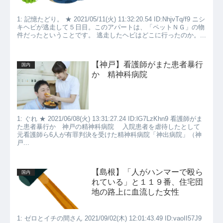
1: 記憶たどり。 ★ 2021/05/11(火) 11:32:20.54 ID:NhjvTq/f9 ニシ
キヘビが逃走して５日目。このアパートは、「ペットＮＧ」の物
件だったということです。 逃走したヘビはどこに行ったのか。...
【神戸】看護師がまた患者暴行
国内
か 精神科病院
1: ぐれ ★ 2021/06/08(火) 13:31:27.24 ID:lG7LzKhn9 看護師がま
た患者暴行か 神戸の精神科病院 入院患者を虐待したとして
元看護師ら6人が有罪判決を受けた精神科病院「神出病院」（神
戸...
【島根】「人がハンマーで殴ら
国内
れている」と１１９番、住宅団
地の路上に血流した女性
1: ゼロとイチの間さん 2021/09/02(木) 12:01:43.49 ID:vaoII57J9