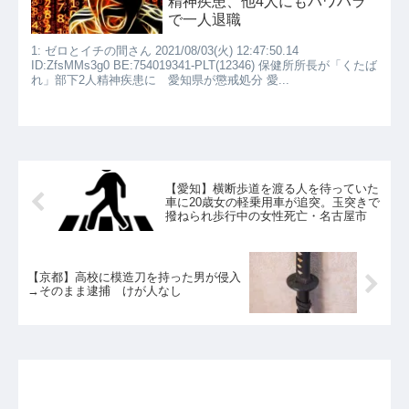
精神疾患、他4人にもパワハラ
で一人退職
1: ゼロとイチの間さん 2021/08/03(火) 12:47:50.14
ID:ZfsMMs3g0 BE:754019341-PLT(12346) 保健所所長が「くたば
れ」部下2人精神疾患に 愛知県が懲戒処分 愛...
【愛知】横断歩道を渡る人を待っていた
車に20歳女の軽乗用車が追突。玉突きで
撥ねられ歩行中の女性死亡・名古屋市
【京都】高校に模造刀を持った男が侵入
→そのまま逮捕 けが人なし