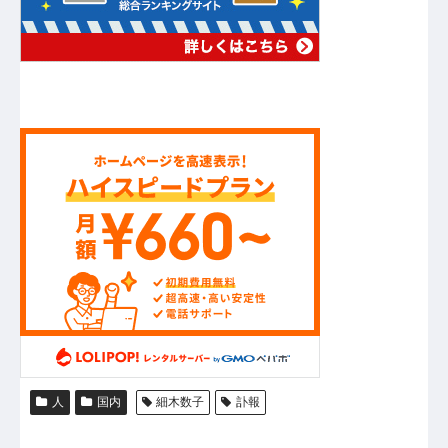
人
国内
細木数子
訃報