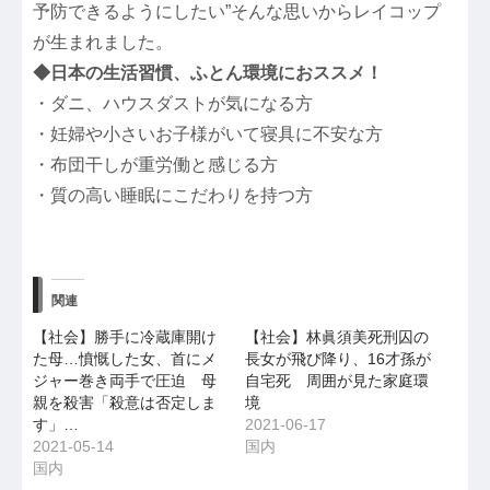
予防できるようにしたい”そんな思いからレイコップ
が生まれました。
◆日本の生活習慣、ふとん環境におススメ！
・ダニ、ハウスダストが気になる方
・妊婦や小さいお子様がいて寝具に不安な方
・布団干しが重労働と感じる方
・質の高い睡眠にこだわりを持つ方
関連
【社会】勝手に冷蔵庫開け
【社会】林眞須美死刑囚の
た母…憤慨した女、首にメ
長女が飛び降り、16才孫が
ジャー巻き両手で圧迫 母
自宅死 周囲が見た家庭環
親を殺害「殺意は否定しま
境
す」…
2021-06-17
2021-05-14
国内
国内