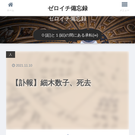
ゼロイチ備忘録
ホーム
メニュー
ゼロイチ備忘録
０(起)と１(結)の間にある承転(∞)
人
2021.11.10
【訃報】細木数子、死去