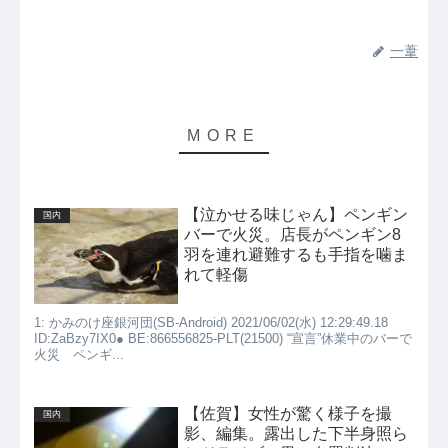
一葦
【泣かせる味じゃん】ペンギン
国内
バーで火災。店長がペンギン8
羽を連れ避難するも手指を噛ま
れて軽傷
1: かみのけ座銀河団(SB-Android) 2021/06/02(水) 12:29:49.18
ID:ZaBzy7IX0● BE:866556825-PLT(21500) “宣言”休業中のバーで
火災 ペンギ...
【佐賀】女性が驚く様子を撮
国内
影、編集。露出した下半身照ら