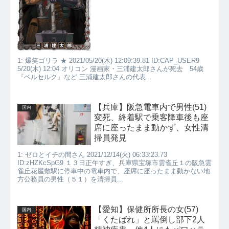
1: 爆笑ゴリラ ★ 2021/05/20(木) 12:09:39.81 ID:CAP_USER9
5/20(木) 12:04 オリコン 漫画家・三浦建太郎さんが死去 54歳
『ベルセルク』など 三浦建太郎さんの代表...
【兵庫】阪急電車内で男性(51)
国内
変死、終着駅で乗客降車後も座
席に座ったまま動かず、女性清
掃員発見
1: ゼロとイチの間さん 2021/12/14(火) 06:33:23.73
ID:zHZKcSpG9 １３日正午すぎ、兵庫県宝塚市雲雀丘１の阪急雲
雀丘花屋敷駅に停車中の電車内で、座席に座ったまま動かない地
方公務員の男性（５１）を清掃員...
【愛知】保健所所長の女(57)
国内
「くたばれ」と罵倒し部下2人