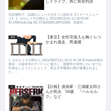
しドライブ。男に有罪判決
完全無料で、話題のニュースがすぐに読める【スマートニュー
ス】 1: ゼロとイチの間さん 2021/09/13(月) 21:28:43.04
ID:zR9XAoEu0● BE:373620608-2BP(2000) 佐賀市...
【東京】女性宅侵入も胸ぐらつ
国内
かまれ逃走、男逮捕
1: ゼロとイチの間さん 2021/09/07(火) 19:22:41.34 ID:heaUuk8L9
東京・小金井市のアパートに侵入し、就寝中の女性にわいせつな
行為をしようとしたとして、私立大学職員の男が逮捕されまし
た。 ...
【訃報】漫画家・三浦建太郎さ
人
んが死去 54歳 『ベルセル
ク』など