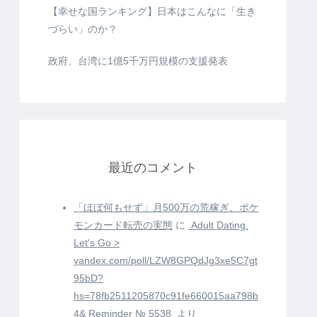
【幸せな国ランキング】日本はこんなに「生き
づらい」のか？
政府、台湾に1億5千万円規模の支援発表
最近のコメント
「ほぼ何もせず」月500万の荒稼ぎ、ポケ
モンカード転売の実態
に
️ Adult Dating.
Let's Go >
yandex.com/poll/LZW8GPQdJg3xe5C7gt
95bD?
hs=78fb2511205870c91fe660015aa798b
4& Reminder № 5538 ️
より