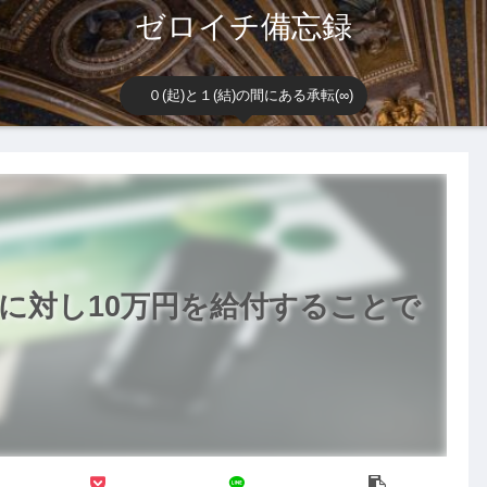
ゼロイチ備忘録
０(起)と１(結)の間にある承転(∞)
に対し10万円を給付することで