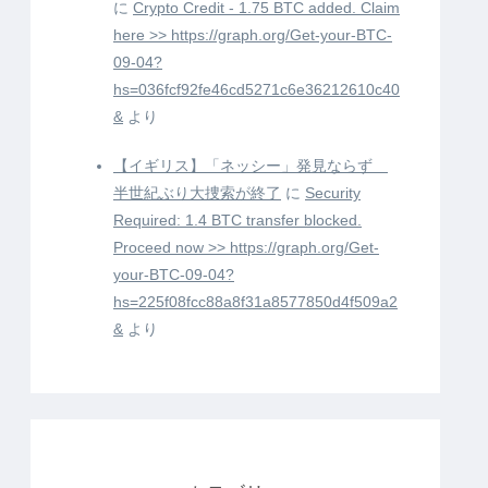
に
Crypto Credit - 1.75 BTC added. Claim
here >> https://graph.org/Get-your-BTC-
09-04?
hs=036fcf92fe46cd5271c6e36212610c40
&
より
【イギリス】「ネッシー」発見ならず
半世紀ぶり大捜索が終了
に
Security
Required: 1.4 BTC transfer blocked.
Proceed now >> https://graph.org/Get-
your-BTC-09-04?
hs=225f08fcc88a8f31a8577850d4f509a2
&
より