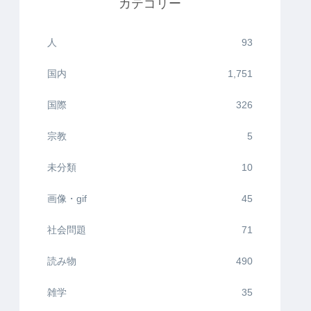
カテゴリー
人
93
国内
1,751
国際
326
宗教
5
未分類
10
画像・gif
45
社会問題
71
読み物
490
雑学
35