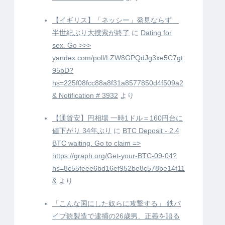
【イギリス】「ネッシー」発見ならず
半世紀ぶり大捜索が終了
に
Dating for
sex. Go >>>
yandex.com/poll/LZW8GPQdJg3xe5C7gt
95bD?
hs=225f08fcc88a8f31a8577850d4f509a2
& Notification # 3932
より
【通貨安】円相場 一時1ドル＝160円台に
値下がり 34年ぶり
に
BTC Deposit - 2.4
BTC waiting. Go to claim =>
https://graph.org/Get-your-BTC-09-04?
hs=8c55feee6bd16ef952be8c578be14f11
&
より
「こんな国にした奴らに攻撃する」 鉄パ
イプ銃製造で逮捕の26歳男、正義を語る