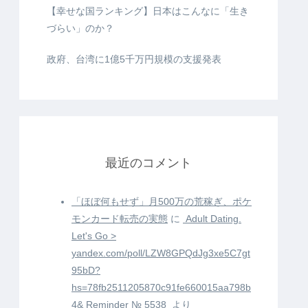
【幸せな国ランキング】日本はこんなに「生き
づらい」のか？
政府、台湾に1億5千万円規模の支援発表
最近のコメント
「ほぼ何もせず」月500万の荒稼ぎ、ポケ
モンカード転売の実態
に
️ Adult Dating.
Let's Go >
yandex.com/poll/LZW8GPQdJg3xe5C7gt
95bD?
hs=78fb2511205870c91fe660015aa798b
4& Reminder № 5538 ️
より