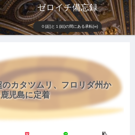
ゼロイチ備忘録
０(起)と１(結)の間にある承転(∞)
超のカタツムリ、フロリダ州か
や鹿児島に定着