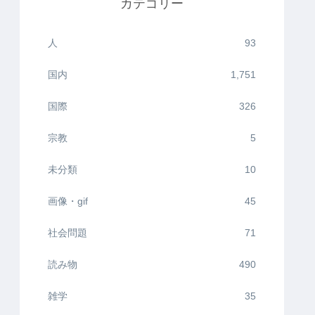
カテゴリー
人
93
国内
1,751
国際
326
宗教
5
未分類
10
画像・gif
45
社会問題
71
読み物
490
雑学
35