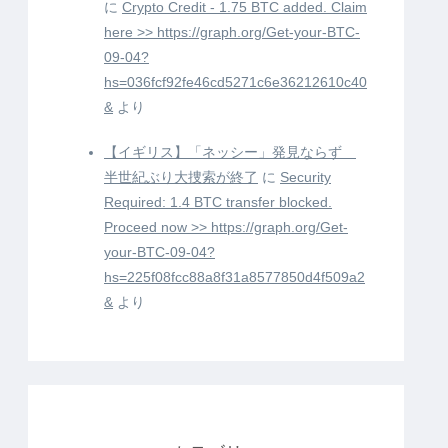
に
Crypto Credit - 1.75 BTC added. Claim
here >> https://graph.org/Get-your-BTC-
09-04?
hs=036fcf92fe46cd5271c6e36212610c40
&
より
【イギリス】「ネッシー」発見ならず
半世紀ぶり大捜索が終了
に
Security
Required: 1.4 BTC transfer blocked.
Proceed now >> https://graph.org/Get-
your-BTC-09-04?
hs=225f08fcc88a8f31a8577850d4f509a2
&
より