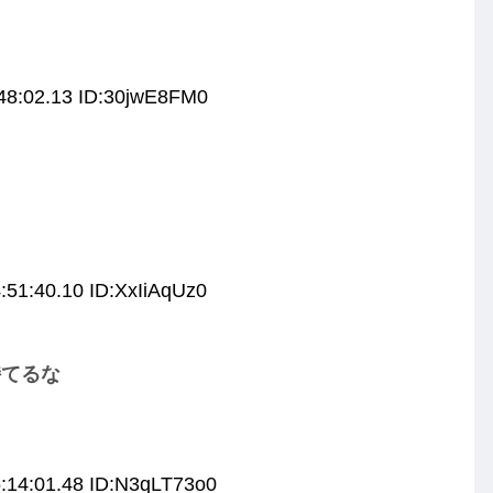
48:02.13 ID:30jwE8FM0
:51:40.10 ID:XxIiAqUz0
持てるな
:14:01.48 ID:N3qLT73o0