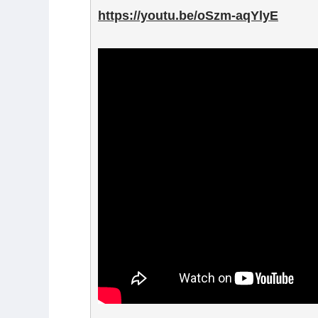
https://youtu.be/oSzm-aqYlyE