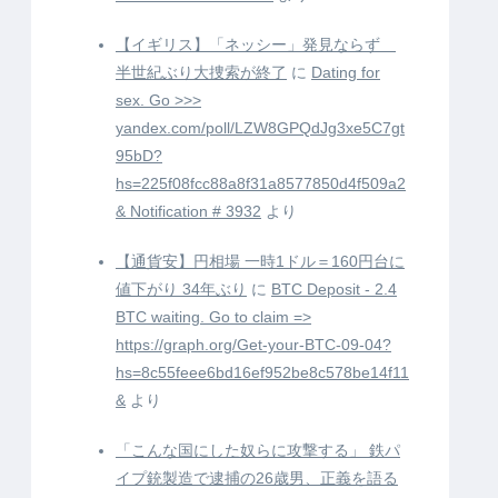
【イギリス】「ネッシー」発見ならず
半世紀ぶり大捜索が終了
に
Dating for
sex. Go >>>
yandex.com/poll/LZW8GPQdJg3xe5C7gt
95bD?
hs=225f08fcc88a8f31a8577850d4f509a2
& Notification # 3932
より
【通貨安】円相場 一時1ドル＝160円台に
値下がり 34年ぶり
に
BTC Deposit - 2.4
BTC waiting. Go to claim =>
https://graph.org/Get-your-BTC-09-04?
hs=8c55feee6bd16ef952be8c578be14f11
&
より
「こんな国にした奴らに攻撃する」 鉄パ
イプ銃製造で逮捕の26歳男、正義を語る