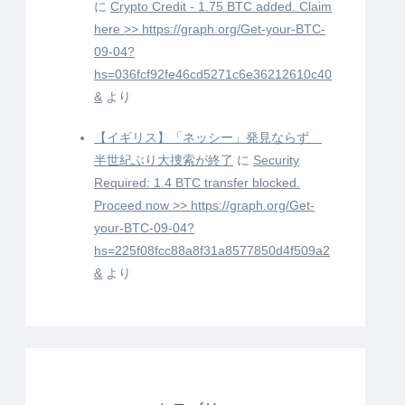
に
Crypto Credit - 1.75 BTC added. Claim
here >> https://graph.org/Get-your-BTC-
09-04?
hs=036fcf92fe46cd5271c6e36212610c40
&
より
【イギリス】「ネッシー」発見ならず
半世紀ぶり大捜索が終了
に
Security
Required: 1.4 BTC transfer blocked.
Proceed now >> https://graph.org/Get-
your-BTC-09-04?
hs=225f08fcc88a8f31a8577850d4f509a2
&
より