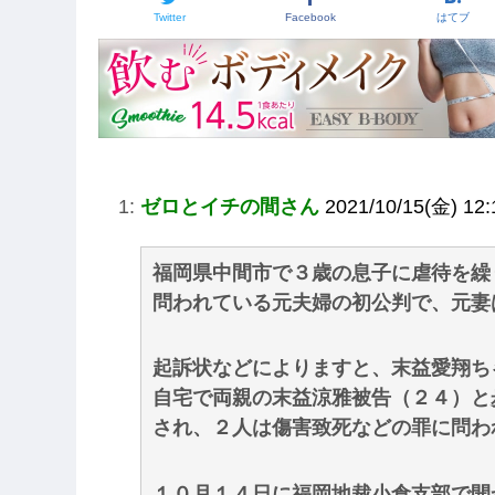
Twitter
Facebook
はてブ
1:
ゼロとイチの間さん
2021/10/15(金) 12:
福岡県中間市で３歳の息子に虐待を繰
問われている元夫婦の初公判で、元妻
起訴状などによりますと、末益愛翔ち
自宅で両親の末益涼雅被告（２４）と
され、２人は傷害致死などの罪に問わ
１０月１４日に福岡地裁小倉支部で開