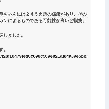
翔ちゃんには２４５カ所の傷痕があり、その
ガンによるものである可能性が高いと指摘。
調しました。
す。
99a428f10479fed8c698c509eb21af84a09e5bb