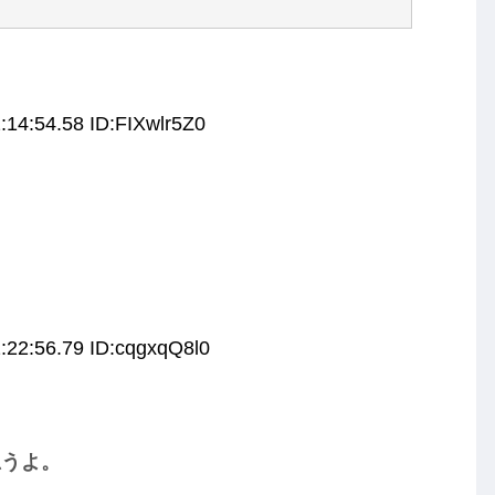
:14:54.58 ID:FIXwlr5Z0
う
:22:56.79 ID:cqgxqQ8l0
思うよ。