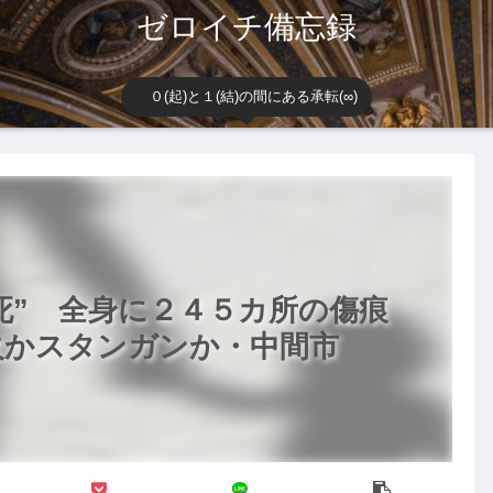
ゼロイチ備忘録
０(起)と１(結)の間にある承転(∞)
死” 全身に２４５カ所の傷痕
火かスタンガンか・中間市