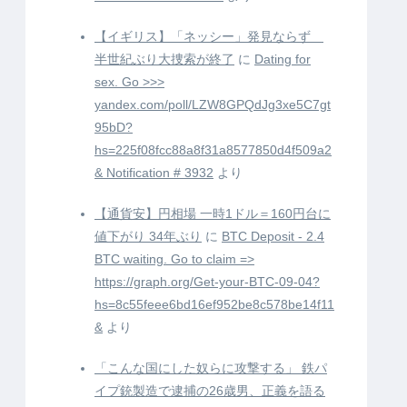
【イギリス】「ネッシー」発見ならず
半世紀ぶり大捜索が終了
に
Dating for
sex. Go >>>
yandex.com/poll/LZW8GPQdJg3xe5C7gt
95bD?
hs=225f08fcc88a8f31a8577850d4f509a2
& Notification # 3932
より
【通貨安】円相場 一時1ドル＝160円台に
値下がり 34年ぶり
に
BTC Deposit - 2.4
BTC waiting. Go to claim =>
https://graph.org/Get-your-BTC-09-04?
hs=8c55feee6bd16ef952be8c578be14f11
&
より
「こんな国にした奴らに攻撃する」 鉄パ
イプ銃製造で逮捕の26歳男、正義を語る