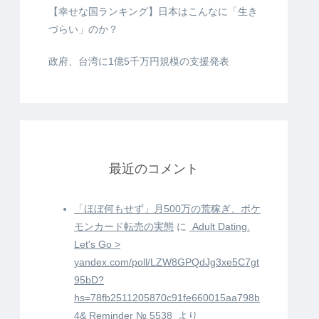
【幸せな国ランキング】日本はこんなに「生き
づらい」のか？
政府、台湾に1億5千万円規模の支援発表
最近のコメント
「ほぼ何もせず」月500万の荒稼ぎ、ポケ
モンカード転売の実態
に
️ Adult Dating.
Let's Go >
yandex.com/poll/LZW8GPQdJg3xe5C7gt
95bD?
hs=78fb2511205870c91fe660015aa798b
4& Reminder № 5538 ️
より