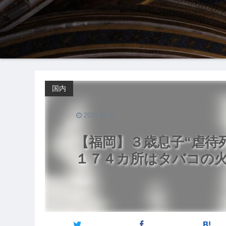
国内
2021.10.15
【福岡】３歳息子“虐待
１７４カ所はタバコの