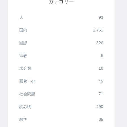
カテゴリー
人
93
国内
1,751
国際
326
宗教
5
未分類
10
画像・gif
45
社会問題
71
読み物
490
雑学
35