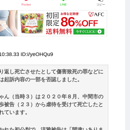
Pocket
LINE
コピー
10:38.33 ID:i/yeOHQu9
り返し死亡させたとして傷害致死の罪などに
は起訴内容の一部を否認しました。
ゃん（当時３）は２０２０年８月、中間市の
歩被告（２３）から虐待を受けて死亡したと
れています。
かれた初公判で、涼雅被告は「間違いありま