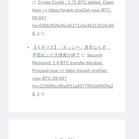
に
Crypto Credit - 1.75 BTC added. Claim
here >> https://graph.org/Get-your-BTC-
09-04?
hs=036fcf92fe46cd5271c6e36212610c40
&
より
【イギリス】「ネッシー」発見ならず
半世紀ぶり大捜索が終了
に
Security
Required: 1.4 BTC transfer blocked.
Proceed now >> https://graph.org/Get-
your-BTC-09-04?
hs=225f08fcc88a8f31a8577850d4f509a2
&
より