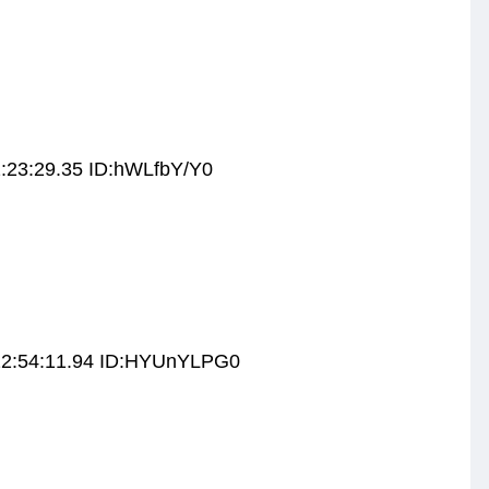
ど
:23:29.35 ID:hWLfbY/Y0
22:54:11.94 ID:HYUnYLPG0