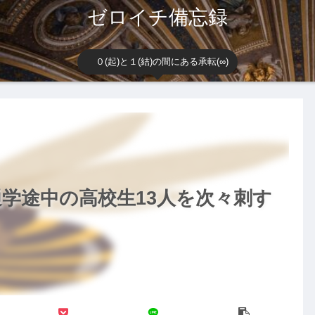
ゼロイチ備忘録
０(起)と１(結)の間にある承転(∞)
学途中の高校生13人を次々刺す