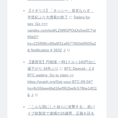
【イギリス】「ネッシー」発見ならず
半世紀ぶり大捜索が終了
に
Dating for
sex. Go >>>
yandex.com/poll/LZW8GPQdJg3xe5C7gt
95bD?
hs=225f08fcc88a8f31a8577850d4f509a2
& Notification # 3932
より
【通貨安】円相場 一時1ドル＝160円台に
値下がり 34年ぶり
に
BTC Deposit - 2.4
BTC waiting. Go to claim =>
https://graph.org/Get-your-BTC-09-04?
hs=8c55feee6bd16ef952be8c578be14f11
&
より
「こんな国にした奴らに攻撃する」 鉄パ
イプ銃製造で逮捕の26歳男、正義を語る