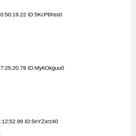
0:50:19.22 ID:5KcPbhss0
17:25:20.79 ID:My6Okguu0
:12:52.99 ID:5nYZxrz40