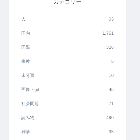
カテゴリー
人
93
国内
1,751
国際
326
宗教
5
未分類
10
画像・gif
45
社会問題
71
読み物
490
雑学
35