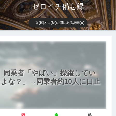
ゼロイチ備忘録
０(起)と１(結)の間にある承転(∞)
】同乗者「やばい」操縦してい
よな？」→同乗者約10人に口止