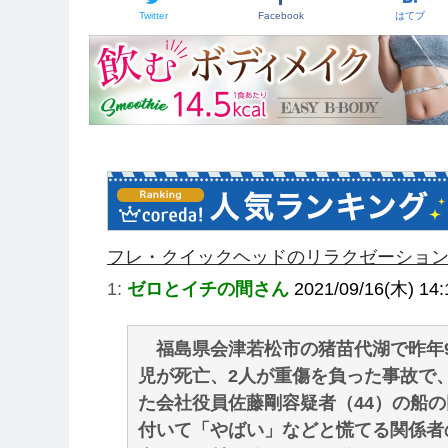
Twitter
Facebook
はてブ
フレ・クイックヘッドのリラクゼーショ
1:
ゼロとイチの間さん
2021/09/16(木) 14:
福島県会津若松市の猪苗代湖で昨年9
児が死亡、2人が重傷を負った事故で
た会社役員佐藤剛容疑者（44）の船
付いて「やばい」などと慌てる関係者