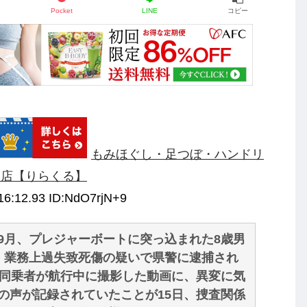
Pocket
LINE
コピー
もみほぐし・足つぼ・ハンドリ
ン店【りらくる】
16:12.93 ID:NdO7rjN+9
月、プレジャーボートに突っ込まれた8歳男
、業務上過失致死傷の疑いで県警に逮捕され
の同乗者が航行中に撮影した動画に、異変に気
の声が記録されていたことが15日、捜査関係