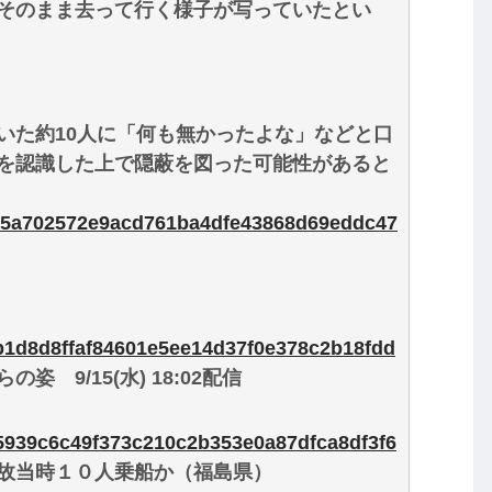
そのまま去って行く様子が写っていたとい
た約10人に「何も無かったよな」などと口
を認識した上で隠蔽を図った可能性があると
/bf05a702572e9acd761ba4dfe43868d69eddc47
0cb1d8d8ffaf84601e5ee14d37f0e378c2b18fdd
9/15(水) 18:02配信
0b5939c6c49f373c210c2b353e0a87dfca8df3f6
故当時１０人乗船か（福島県）