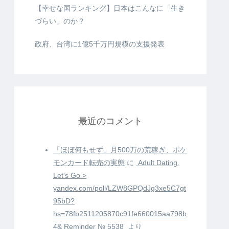
【幸せな国ランキング】日本はこんなに「生き
づらい」のか？
政府、台湾に1億5千万円規模の支援発表
最近のコメント
「ほぼ何もせず」月500万の荒稼ぎ、ポケ
モンカード転売の実態
に
️ Adult Dating.
Let's Go >
yandex.com/poll/LZW8GPQdJg3xe5C7gt
95bD?
hs=78fb2511205870c91fe660015aa798b
4& Reminder № 5538 ️
より