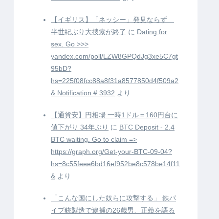
【イギリス】「ネッシー」発見ならず
半世紀ぶり大捜索が終了
に
Dating for
sex. Go >>>
yandex.com/poll/LZW8GPQdJg3xe5C7gt
95bD?
hs=225f08fcc88a8f31a8577850d4f509a2
& Notification # 3932
より
【通貨安】円相場 一時1ドル＝160円台に
値下がり 34年ぶり
に
BTC Deposit - 2.4
BTC waiting. Go to claim =>
https://graph.org/Get-your-BTC-09-04?
hs=8c55feee6bd16ef952be8c578be14f11
&
より
「こんな国にした奴らに攻撃する」 鉄パ
イプ銃製造で逮捕の26歳男、正義を語る