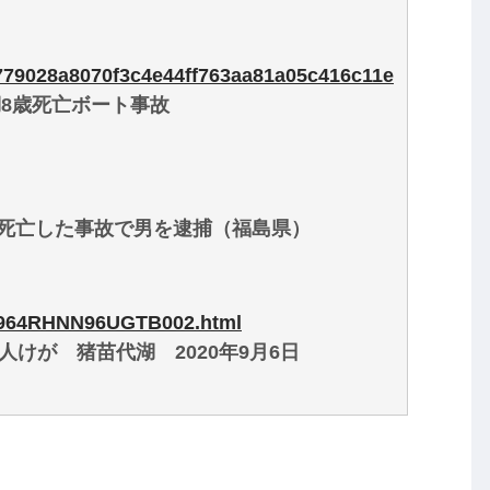
9c779028a8070f3c4e44ff763aa81a05c416c11e
8歳死亡ボート事故
死亡した事故で男を逮捕（福島県）
SN964RHNN96UGTB002.html
けが 猪苗代湖 2020年9月6日