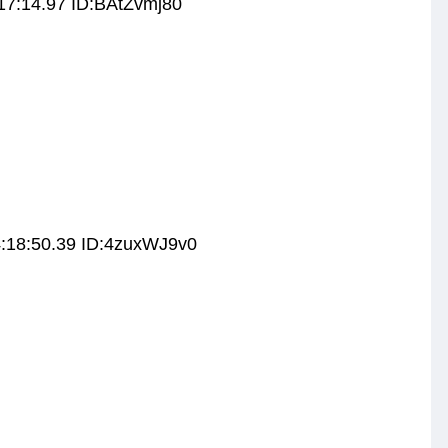
17:14.97 ID:BAtZvmj80
:18:50.39 ID:4zuxWJ9v0