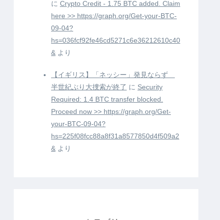
に
Crypto Credit - 1.75 BTC added. Claim
here >> https://graph.org/Get-your-BTC-
09-04?
hs=036fcf92fe46cd5271c6e36212610c40
&
より
【イギリス】「ネッシー」発見ならず
半世紀ぶり大捜索が終了
に
Security
Required: 1.4 BTC transfer blocked.
Proceed now >> https://graph.org/Get-
your-BTC-09-04?
hs=225f08fcc88a8f31a8577850d4f509a2
&
より