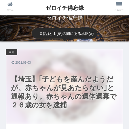
ゼロイチ備忘録
ホーム
メニュー
ゼロイチ備忘録
０(起)と１(結)の間にある承転(∞)
国内
2021.09.03
【埼玉】｢子どもを産んだようだ
が、赤ちゃんが見あたらない｣と
通報あり。赤ちゃんの遺体遺棄で
２６歳の女を逮捕