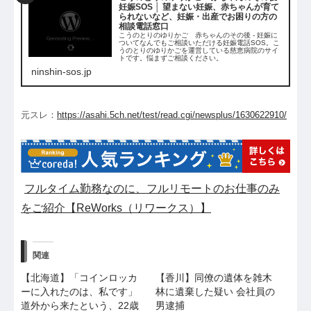
妊娠SOS │ 望まない妊娠、赤ちゃんが育て
られないなど、妊娠・出産でお困りの方の
相談電話窓口
こうのとりのゆりかご 赤ちゃんのその後 - 妊娠に
ついてなんでもご相談いただける妊娠電話SOS。こ
うのとりのゆりかごを運営している慈恵病院のサイ
トです。悩まずご相談ください。
ninshin-sos.jp
元スレ：
https://asahi.5ch.net/test/read.cgi/newsplus/1630622910/
フルタイム勤務なのに、フルリモートのお仕事のみ
をご紹介【ReWorks（リワークス）】
関連
【北海道】「コインロッカ
【香川】同僚の遺体を雑木
ーに入れたのは、私です」
林に遺棄した疑い 会社員の
道外から来たという、22歳
男逮捕