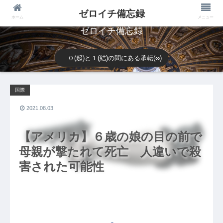
ゼロイチ備忘録
ホーム
メニュー
ゼロイチ備忘録
０(起)と１(結)の間にある承転(∞)
国際
2021.08.03
【アメリカ】６歳の娘の目の前で
母親が撃たれて死亡 人違いで殺
害された可能性