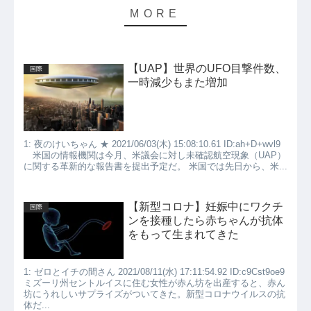
【UAP】世界のUFO目撃件数、
国際
一時減少もまた増加
1: 夜のけいちゃん ★ 2021/06/03(木) 15:08:10.61 ID:ah+D+wvl9
米国の情報機関は今月、米議会に対し未確認航空現象（UAP）
に関する革新的な報告書を提出予定だ。 米国では先日から、米...
【新型コロナ】妊娠中にワクチ
国際
ンを接種したら赤ちゃんが抗体
をもって生まれてきた
1: ゼロとイチの間さん 2021/08/11(水) 17:11:54.92 ID:c9Cst9oe9
ミズーリ州セントルイスに住む女性が赤ん坊を出産すると、赤ん
坊にうれしいサプライズがついてきた。新型コロナウイルスの抗
体だ...