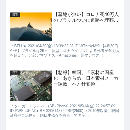
【墓地が無い】コロナ死40万人
国際
のブラジルついに道路へ埋葬…
1: BFU ★ 2021/04/30(金) 13:39:22.28 ID:WThrNcMf9 【4月30日
AFP】ブラジルは29日、新型コロナウイルスによる死者が40万人
を超えた。北部アマゾナス（Amazonas）州マナウス（...
【悲報】韓国、「素材の国産
国際
化」あきらめ「日本素材メーカ
ー誘致」へ方針変換
1: タイガードライバー(SB-iPhone) 2021/05/14(金) 22:24:57.09
ID:PWSoUKiN0● BE:329614872-2BP(2500) ＜2019年以降、韓国
政府や自治体が、脱日本依存を宣言して国産...