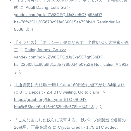
「ほぼ何もせず」月500万の荒稼ぎ、ポケモンカード転売の実
態
に
️ Adult Dating. Let's Go >
yandex.com/poll/LZW8GPQdJg3xe5C7gt95bD?
hs=78fb2511205870c91fe660015aa798b4& Reminder №
5538 ️
より
【イギリス】「ネッシー」発見ならず 半世紀ぶり大捜索が終
了
に
Dating for sex. Go >>>
yandex.com/poll/LZW8GPQdJg3xe5C7gt95bD?
hs=225f08fcc88a8f31a8577850d4f509a2& Notification # 3932
より
【通貨安】円相場 一時1ドル＝160円台に値下がり 34年ぶり
に
BTC Deposit - 2.4 BTC waiting. Go to claim =>
https://graph.org/Get-your-BTC-09-04?
hs=8c55feee6bd16ef952be8c578be14f11&
より
「こんな国にした奴らに攻撃する」 鉄パイプ銃製造で逮捕の
26歳男、正義を語る
に
Crypto Credit - 1.75 BTC added.