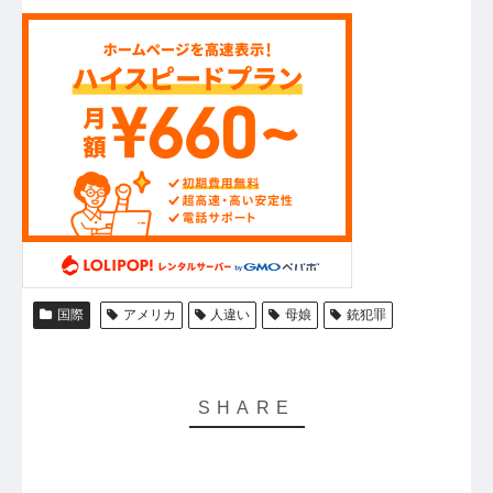
国際
アメリカ
人違い
母娘
銃犯罪