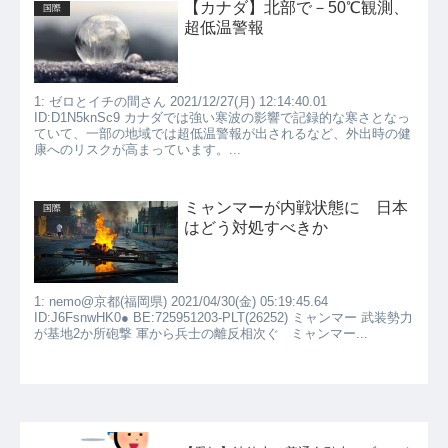
【カナダ】北部で－50℃観測、
国際
超低温警報
1: ゼロとイチの間さん 2021/12/27(月) 12:14:40.01
ID:D1N5knSc9 カナダでは強い寒波の影響で記録的な寒さとなっ
ていて、一部の地域では超低温警報が出されるなど、外出時の健
康へのリスクが高まっています。...
ミャンマーが内戦状態に 日本
国際
はどう対処すべきか
1: nemo@京都(福岡県) 2021/04/30(金) 05:19:45.64
ID:J6FsnwHK0● BE:725951203-PLT(26252) ミャンマー 武装勢力
が基地2か所砲撃 軍から兵士の離反相次ぐ ミャンマー...