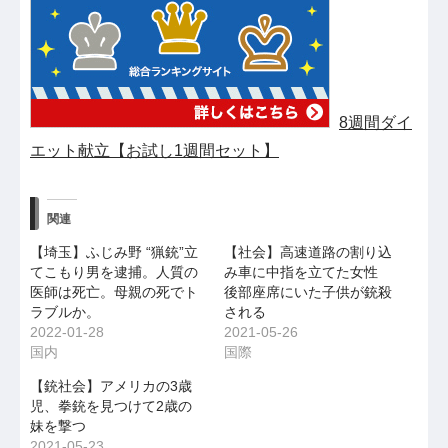
8週間ダイ
エット献立【お試し1週間セット】
関連
【埼玉】ふじみ野 “猟銃”立
【社会】高速道路の割り込
てこもり男を逮捕。人質の
み車に中指を立てた女性
医師は死亡。母親の死でト
後部座席にいた子供が銃殺
ラブルか。
される
2022-01-28
2021-05-26
国内
国際
【銃社会】アメリカの3歳
児、拳銃を見つけて2歳の
妹を撃つ
2021-05-23