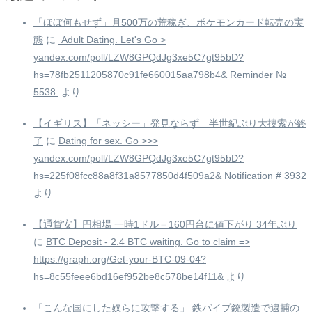
「ほぼ何もせず」月500万の荒稼ぎ、ポケモンカード転売の実
態
に
️ Adult Dating. Let's Go >
yandex.com/poll/LZW8GPQdJg3xe5C7gt95bD?
hs=78fb2511205870c91fe660015aa798b4& Reminder №
5538 ️
より
【イギリス】「ネッシー」発見ならず 半世紀ぶり大捜索が終
了
に
Dating for sex. Go >>>
yandex.com/poll/LZW8GPQdJg3xe5C7gt95bD?
hs=225f08fcc88a8f31a8577850d4f509a2& Notification # 3932
より
【通貨安】円相場 一時1ドル＝160円台に値下がり 34年ぶり
に
BTC Deposit - 2.4 BTC waiting. Go to claim =>
https://graph.org/Get-your-BTC-09-04?
hs=8c55feee6bd16ef952be8c578be14f11&
より
「こんな国にした奴らに攻撃する」 鉄パイプ銃製造で逮捕の