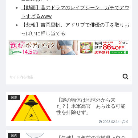
【動画】昔のドラマのレイプシーン、ガチでアウ
トすぎるwww
【悲報】吉岡里帆、アドリブで俳優の手を取りお
っぱいに押し当てる
「ソウルライクの恋愛ゲーム作りました！フリー
ゲームです」→女の子と会話して「弱攻撃」「強
攻撃」「パリィ」「ローリング」を選ぶガチでダ
ークソウルなんだがｗｗｗｗｗ他
【緊急】パチンコ屋のカードみたいなやつ拾った
んやが…他
ETCの事をイーティーシーってゆってる奴がい
国際
【謎の物体は地球外から来
たｗｗｗｗｗｗｗ他
た？】米軍高官「あらゆる可能
『さわらないで小手指くん』最新16巻まですべ
性を排除せず」
て「50％ポイント還元」セール！5,280円分返っ
2023.02.14
0
てくる！マッサージで女の子が理性崩壊！アニメ
国内
化された過激なお色気ラブコメ他
【気球】３年前の宮城県上空の