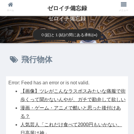
ゼロイチ備忘録
ホーム
メニュー
ゼロイチ備忘録
０(起)と１(結)の間にある承転(∞)
飛行物体
Error: Feed has an error or is not valid.
【画像】ツレがこんなラスボスみたいな痛服で街
歩くって聞かないんやが、ガチで勘弁して欲しい
漫画・ゲーム・アニメで酷いと思った後付けあ
る？
人気芸人「これだけ食べて2000円もいかない、
日高屋は神」