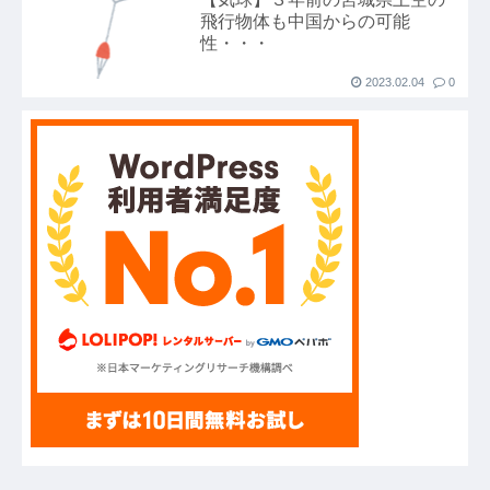
飛行物体も中国からの可能
フジテレビが金の卵を産む鶏を自ら絞め殺した模
性・・・
様、社運を賭けたドル箱コンテンツが御蔵入りに
2023.02.04
0
なってしまい……他
ハードオフに売っていた4万4000円のフィギュア
がヤバすぎるｗｗｗｗｗｗ「こんな高いの？ｗ
ｗ」「逆に超安い」
【GIF】JSのカンチョーワロタ
【衝撃】報酬100万円超の治験募集がこちらｗｗ
ｗｗｗ(※画像あり)
【愕然】白のクラウン俺氏、高速道路左車線を制
限速度で走った結果wwwwwwwwwwww
【悲報】佐藤輝明・・・２軍でも盛大にやらかす
←あまり悲しませないでくれ