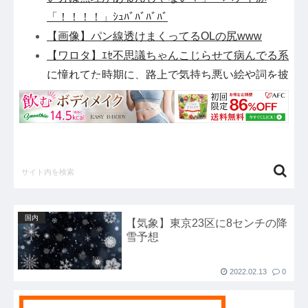
「！！！！」ｼｭﾊﾞﾊﾞﾊﾞﾊﾞ
【画像】パン線透けまくってるOLの尻www
【ワロタ】ｴｾ不思議ちゃんこじらせて病んでる系
に憧れてた時期に、路上で気持ち悪い絵や詞を披
露したり、土砂降りの中で〇〇してた←報告者の
家族が素敵すぎるｗｗｗ
衆院選でほぼ全ての野党「消費税減税するので投
票よろしく！！」→現在の野党「消費税減税やめ
ろ！！財源はどうするんだ！！」他
【衝撃】清水アキラさんの息子・清水良太郎さん
死去で落語家・柳家小はださんが「いじめ」「暴
国内
【気象】東京23区に8センチの降
行」被害告発・・・・・・・・・他
雪予想
【アルカナディア】「ヴェルルッタ First Engage
Ver.〈ファーストエンゲージVer.〉」プラモデル
2022.02.13
0
【11時予約開始】他
【悲報】NHK、フジテレビの仲間入り他