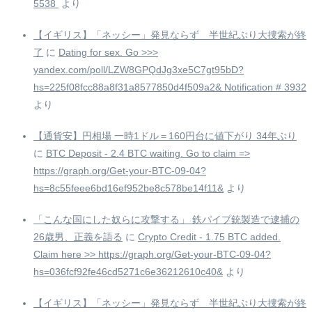
5538 ️
より
【イギリス】「ネッシー」発見ならず 半世紀ぶり大捜索が終
了
に
Dating for sex. Go >>>
yandex.com/poll/LZW8GPQdJg3xe5C7gt95bD?
hs=225f08fcc88a8f31a8577850d4f509a2& Notification # 3932
より
【通貨安】円相場 一時1ドル＝160円台に値下がり 34年ぶり
に
BTC Deposit - 2.4 BTC waiting. Go to claim =>
https://graph.org/Get-your-BTC-09-04?
hs=8c55feee6bd16ef952be8c578be14f11&
より
「こんな国にした奴らに攻撃する」 鉄パイプ銃製造で逮捕の
26歳男、正義を語る
に
Crypto Credit - 1.75 BTC added.
Claim here >> https://graph.org/Get-your-BTC-09-04?
hs=036fcf92fe46cd5271c6e36212610c40&
より
【イギリス】「ネッシー」発見ならず 半世紀ぶり大捜索が終