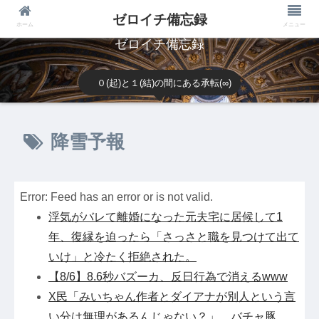
ゼロイチ備忘録
ホーム
メニュー
ゼロイチ備忘録
０(起)と１(結)の間にある承転(∞)
降雪予報
Error: Feed has an error or is not valid.
浮気がバレて離婚になった元夫宅に居候して1
年、復縁を迫ったら「さっさと職を見つけて出て
いけ」と冷たく拒絶された。
【8/6】8.6秒バズーカ、反日行為で消えるwww
X民「みいちゃん作者とダイアナが別人という言
い分は無理があるんじゃない？」 バチャ豚