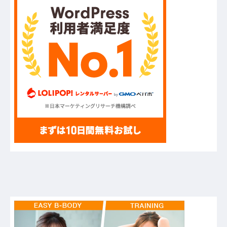
UEFAとFIFAの争いが完全に泥沼化した模様、
UEFA側の逆転敗北すらあり得るような情勢
に……他
ハードオフに売っていた4万4000円のフィギュア
がヤバすぎるｗｗｗｗｗｗ「こんな高いの？ｗ
ｗ」「逆に超安い」
【GIF】JSのカンチョーワロタ
【衝撃】報酬100万円超の治験募集がこちらｗｗ
ｗｗｗ(※画像あり)
【愕然】白のクラウン俺氏、高速道路左車線を制
限速度で走った結果wwwwwwwwwwww
【悲報】佐藤輝明・・・２軍でも盛大にやらかす
←あまり悲しませないでくれ