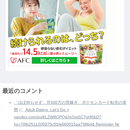
最近のコメント
「ほぼ何もせず」月500万の荒稼ぎ、ポケモンカード転売の実
態
に
️ Adult Dating. Let's Go >
yandex.com/poll/LZW8GPQdJg3xe5C7gt95bD?
hs=78fb2511205870c91fe660015aa798b4& Reminder №