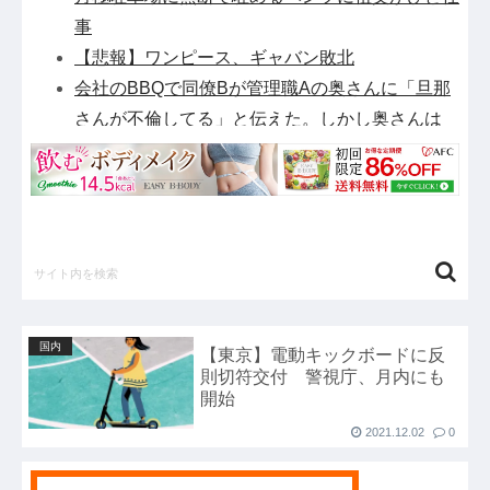
事
【悲報】ワンピース、ギャバン敗北
会社のBBQで同僚Bが管理職Aの奥さんに「旦那
さんが不倫してる」と伝えた。しかし奥さんは
「そのような事を言い出す貴方の神経を疑いま
す」と…
蓮舫氏「高市首相は歯科受診を8月6日（原爆の
日）を避けて行くべきお立場ではないでしょう
か」他
ロシア、高市首相を煽る「首相は“誰が原爆を投
下したか”に言及しなかった。じゃあ広島と長崎
国内
【東京】電動キックボードに反
に落ちたのは○○だったってことか？」他
則切符交付 警視庁、月内にも
【新展開】「マニュアルでは再入館させない」イ
開始
オン側が強調していた事故、従業員の証言で前提
2021.12.02
0
が崩れ始める他
【悲報】中日井上「ミスではない。野球は常にギ