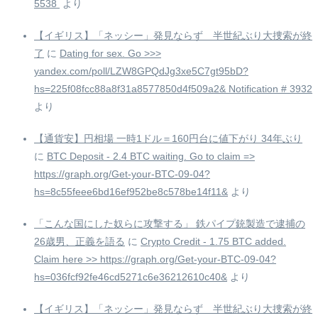
5538 ️
より
【イギリス】「ネッシー」発見ならず 半世紀ぶり大捜索が終
了
に
Dating for sex. Go >>>
yandex.com/poll/LZW8GPQdJg3xe5C7gt95bD?
hs=225f08fcc88a8f31a8577850d4f509a2& Notification # 3932
より
【通貨安】円相場 一時1ドル＝160円台に値下がり 34年ぶり
に
BTC Deposit - 2.4 BTC waiting. Go to claim =>
https://graph.org/Get-your-BTC-09-04?
hs=8c55feee6bd16ef952be8c578be14f11&
より
「こんな国にした奴らに攻撃する」 鉄パイプ銃製造で逮捕の
26歳男、正義を語る
に
Crypto Credit - 1.75 BTC added.
Claim here >> https://graph.org/Get-your-BTC-09-04?
hs=036fcf92fe46cd5271c6e36212610c40&
より
【イギリス】「ネッシー」発見ならず 半世紀ぶり大捜索が終