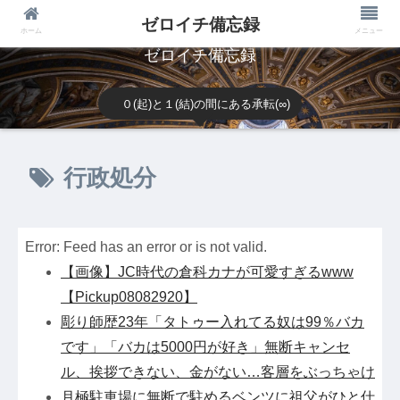
ゼロイチ備忘録
ホーム
メニュー
ゼロイチ備忘録
０(起)と１(結)の間にある承転(∞)
行政処分
Error: Feed has an error or is not valid.
【画像】JC時代の倉科カナが可愛すぎるwww
【Pickup08082920】
彫り師歴23年「タトゥー入れてる奴は99％バカ
です」「バカは5000円が好き」無断キャンセ
ル、挨拶できない、金がない…客層をぶっちゃけ
月極駐車場に無断で駐めるベンツに祖父がひと仕