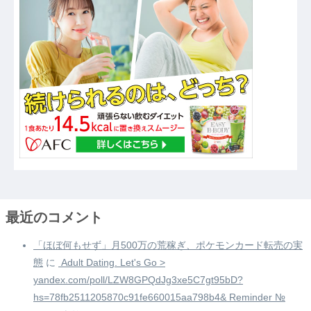
最近のコメント
「ほぼ何もせず」月500万の荒稼ぎ、ポケモンカード転売の実
態
に
️ Adult Dating. Let's Go >
yandex.com/poll/LZW8GPQdJg3xe5C7gt95bD?
hs=78fb2511205870c91fe660015aa798b4& Reminder №