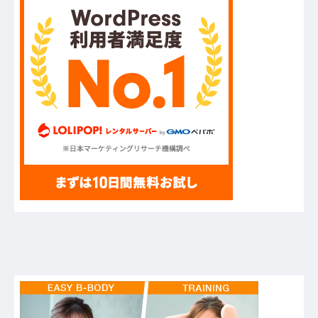
ャンブル」他
セ・リーグさん、ここ二十五年で全てのチームが
優勝できる魔境だった他
ハードオフに売っていた4万4000円のフィギュア
がヤバすぎるｗｗｗｗｗｗ「こんな高いの？ｗ
ｗ」「逆に超安い」
【GIF】JSのカンチョーワロタ
【衝撃】報酬100万円超の治験募集がこちらｗｗ
ｗｗｗ(※画像あり)
【愕然】白のクラウン俺氏、高速道路左車線を制
限速度で走った結果wwwwwwwwwwww
【悲報】佐藤輝明・・・２軍でも盛大にやらかす
←あまり悲しませないでくれ