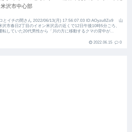
こちらｗｗｗｗｗ(※画像あり)
・米沢市中心部
路左車線を制限速度で走った結果
ロとイチの間さん 2022/06/13(月) 17:56:07.03 ID:AOyzu8Zo9 山
米沢市春日2丁目のイオン米沢店の近くで12日午後10時5分ごろ、
運転していた20代男性から「川の方に移動するクマの背中が...
大にやらかす←あまり悲しませないでくれ
2022.06.15
0