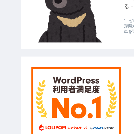
【衝撃】報酬100万円超の治験募集が
る
【愕然】白のクラウン俺氏、高速道
1: ゼ
wwwwwwwwwwww
形県
車を
【悲報】佐藤輝明・・・２軍でも盛