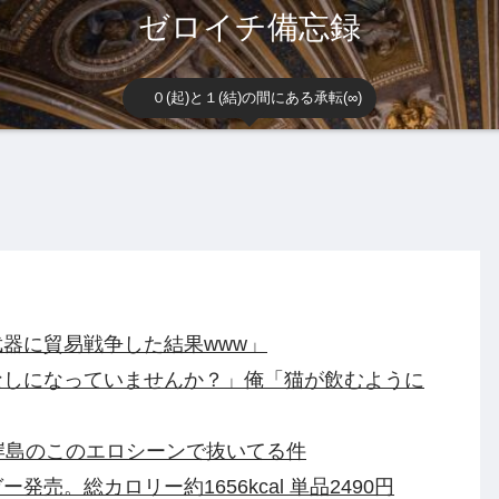
ゼロイチ備忘録
０(起)と１(結)の間にある承転(∞)
器に貿易戦争した結果www」
なしになっていませんか？」俺「猫が飲むように
岸島のこのエロシーンで抜いてる件
売。総カロリー約1656kcal 単品2490円