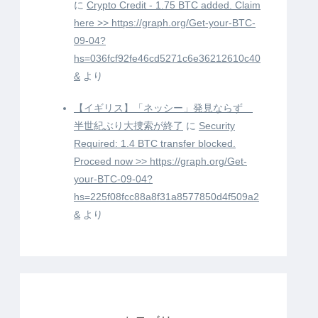
に
Crypto Credit - 1.75 BTC added. Claim
here >> https://graph.org/Get-your-BTC-
09-04?
hs=036fcf92fe46cd5271c6e36212610c40
&
より
【イギリス】「ネッシー」発見ならず
半世紀ぶり大捜索が終了
に
Security
Required: 1.4 BTC transfer blocked.
Proceed now >> https://graph.org/Get-
your-BTC-09-04?
hs=225f08fcc88a8f31a8577850d4f509a2
&
より