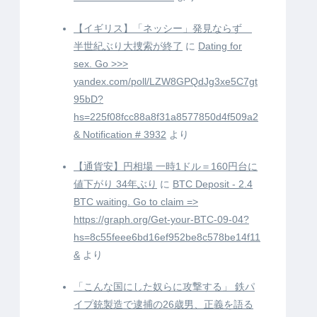
【イギリス】「ネッシー」発見ならず
半世紀ぶり大捜索が終了
に
Dating for
sex. Go >>>
yandex.com/poll/LZW8GPQdJg3xe5C7gt
95bD?
hs=225f08fcc88a8f31a8577850d4f509a2
& Notification # 3932
より
【通貨安】円相場 一時1ドル＝160円台に
値下がり 34年ぶり
に
BTC Deposit - 2.4
BTC waiting. Go to claim =>
https://graph.org/Get-your-BTC-09-04?
hs=8c55feee6bd16ef952be8c578be14f11
&
より
「こんな国にした奴らに攻撃する」 鉄パ
イプ銃製造で逮捕の26歳男、正義を語る