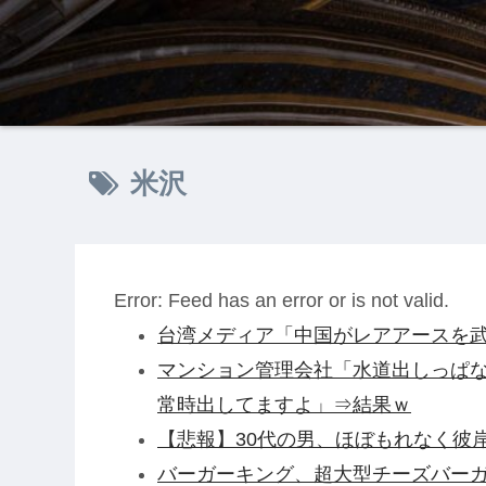
米沢
Error: Feed has an error or is not valid.
台湾メディア「中国がレアアースを武
マンション管理会社「水道出しっぱ
常時出してますよ」⇒結果ｗ
【悲報】30代の男、ほぼもれなく彼
バーガーキング、超大型チーズバーガー発