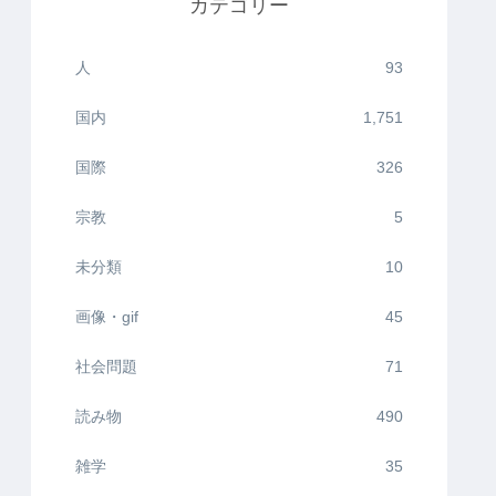
カテゴリー
人
93
国内
1,751
国際
326
宗教
5
未分類
10
画像・gif
45
社会問題
71
読み物
490
雑学
35