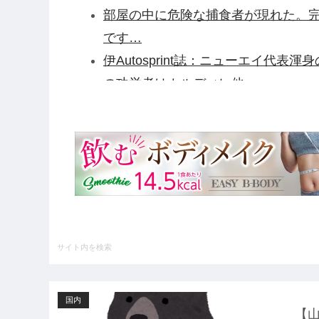
部屋の中に危険な捕食者が現れた。完
です…
伊Autosprint誌：ニューエイ代表
の功労者はカルディレ他
【驚愕】田中みな実さん、妊娠中に“背
ル・・・・・・・・・他
【ガンダム閃光のハサウェイ】GGG「
荷日更新・8月25日頃発売】他
【緊急】例の激安iPhone Air、
野田クリスタルさん「イラストレータ
けど、あなた達は"仕事を奪う側"じ
ハードオフに売っていた4万4000
いの？ｗｗ」「逆に超安い」
国内
【GIF】JSのカンチョーワロタ
【