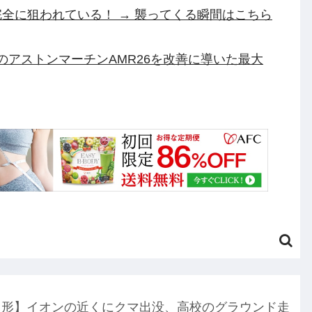
全に狙われている！ → 襲ってくる瞬間はこちら
渾身のアストンマーチンAMR26を改善に導いた最大
中ぱっくり”ドレス＆10cm超ヒー
ギギ・アンダルシア 水着Ver.」フィギュア【出
ついにセール終了のカウントダウンが開始他
ーの人が『AIに仕事を奪われる』って言ってる
ゃない？」他
円のフィギュアがヤバすぎるｗｗｗｗｗｗ「こんな高
山形】イオンの近くにクマ出没、高校のグラウンド走