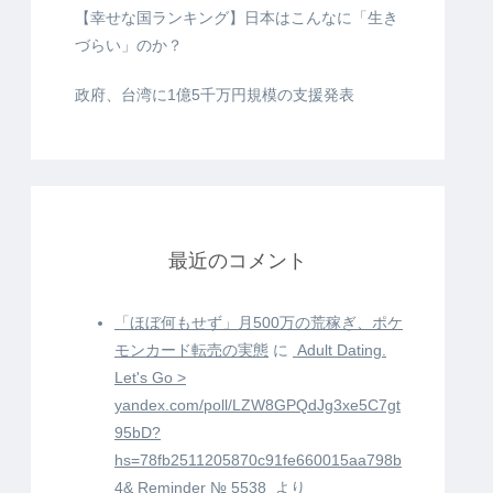
【幸せな国ランキング】日本はこんなに「生き
づらい」のか？
政府、台湾に1億5千万円規模の支援発表
最近のコメント
「ほぼ何もせず」月500万の荒稼ぎ、ポケ
モンカード転売の実態
に
️ Adult Dating.
Let's Go >
yandex.com/poll/LZW8GPQdJg3xe5C7gt
95bD?
hs=78fb2511205870c91fe660015aa798b
4& Reminder № 5538 ️
より