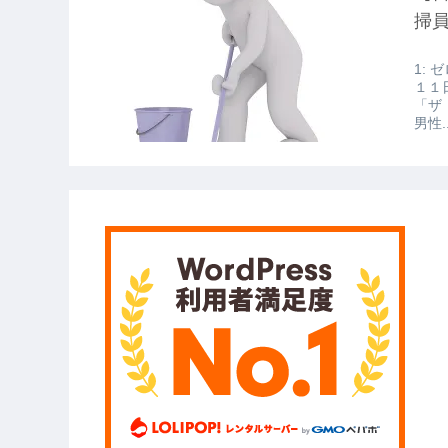
【衝撃】報酬100万円超の治験募集が
掃
【愕然】白のクラウン俺氏、高速道
1: 
wwwwwwwwwwww
１１
「ザ
【悲報】佐藤輝明・・・２軍でも盛
男性..