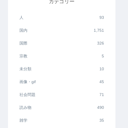
カテゴリー
人
93
国内
1,751
国際
326
宗教
5
未分類
10
画像・gif
45
社会問題
71
読み物
490
雑学
35