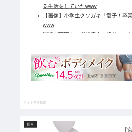
る生活をしていたwww
【画像】小学生クソガキ「愛子！卒
www
国連が事実上の機能停止に陥りつつ
給だけ毟り取った結果……他
【衝撃】テレビ大好き高齢者のテレ
【悲報】元TOKIO長瀬智也さん、
い」と叩かれ謝罪他
【悲報】任天堂キッズさん、「Aボ
他
【戦慄】山で洒落にならない目にあ
ハードオフに売っていた4万4000
いの？ｗｗ」「逆に超安い」
国内
【GIF】JSのカンチョーワロタ
【