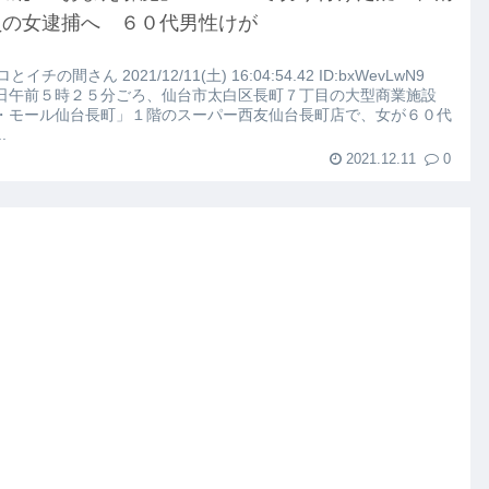
こちらｗｗｗｗｗ(※画像あり)
員の女逮捕へ ６０代男性けが
路左車線を制限速度で走った結果
ゼロとイチの間さん 2021/12/11(土) 16:04:54.42 ID:bxWevLwN9
日午前５時２５分ごろ、仙台市太白区長町７丁目の大型商業施設
・モール仙台長町」１階のスーパー西友仙台長町店で、女が６０代
大にやらかす←あまり悲しませないでくれ
.
2021.12.11
0