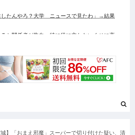
業したんやろ？大学 ニュースで見たわ」→結果
あると関係者が告白、特に役に立たないくせに高
ビ離れ、遂に始まる…他
バイク写真を投稿するも女子から「見た目が汚らし
タン長押し」に気づかず任天堂に修正させてしまう
った話をする、オカルト系で他
円のフィギュアがヤバすぎるｗｗｗｗｗｗ「こんな高
宮城】「おまえ邪魔」スーパーで切り付けた疑い、清