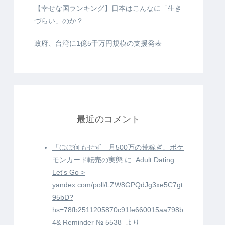
【幸せな国ランキング】日本はこんなに「生き
づらい」のか？
政府、台湾に1億5千万円規模の支援発表
最近のコメント
「ほぼ何もせず」月500万の荒稼ぎ、ポケ
モンカード転売の実態
に
️ Adult Dating.
Let's Go >
yandex.com/poll/LZW8GPQdJg3xe5C7gt
95bD?
hs=78fb2511205870c91fe660015aa798b
4& Reminder № 5538 ️
より