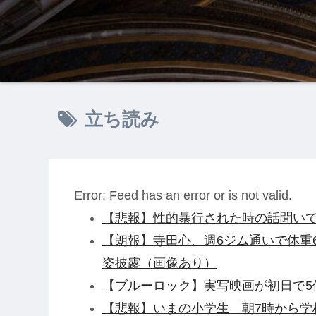
立ち読み
Error: Feed has an error or is not valid.
【悲報】性的暴行された時の話聞い
【朗報】寺田心、週6ジム通いで体重62
姿披露（画像あり）
【ブルーロック】実写映画が初日で5
【悲報】いまの小学生 朝7時から学