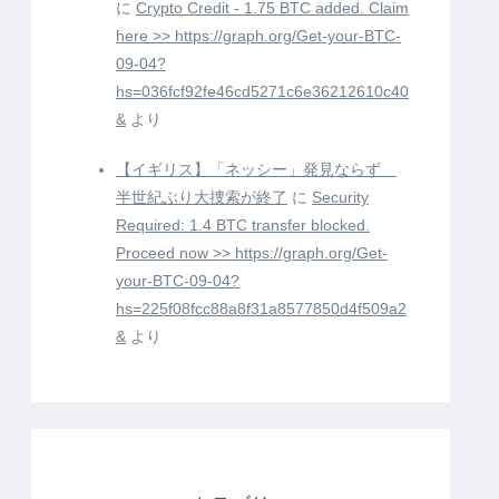
に
Crypto Credit - 1.75 BTC added. Claim
here >> https://graph.org/Get-your-BTC-
09-04?
hs=036fcf92fe46cd5271c6e36212610c40
&
より
【イギリス】「ネッシー」発見ならず
半世紀ぶり大捜索が終了
に
Security
Required: 1.4 BTC transfer blocked.
Proceed now >> https://graph.org/Get-
your-BTC-09-04?
hs=225f08fcc88a8f31a8577850d4f509a2
&
より