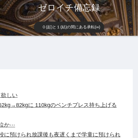
ゼロイチ備忘録
０(起)と１(結)の間にある承転(∞)
て欲しい
kg→82kgに 110kgのベンチプレス持ち上げる
位か⋯
校に預けられ放課後も夜遅くまで学童に預けられ