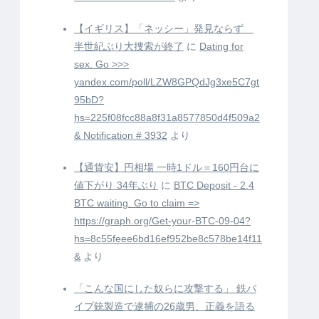
【イギリス】「ネッシー」発見ならず
半世紀ぶり大捜索が終了
に
Dating for
sex. Go >>>
yandex.com/poll/LZW8GPQdJg3xe5C7gt
95bD?
hs=225f08fcc88a8f31a8577850d4f509a2
& Notification # 3932
より
【通貨安】円相場 一時1ドル＝160円台に
値下がり 34年ぶり
に
BTC Deposit - 2.4
BTC waiting. Go to claim =>
https://graph.org/Get-your-BTC-09-04?
hs=8c55feee6bd16ef952be8c578be14f11
&
より
「こんな国にした奴らに攻撃する」 鉄パ
イプ銃製造で逮捕の26歳男、正義を語る