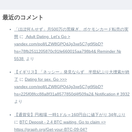
最近のコメント
「ほぼ何もせず」月500万の荒稼ぎ、ポケモンカード転売の実
態
に
️ Adult Dating. Let's Go >
yandex.com/poll/LZW8GPQdJg3xe5C7gt95bD?
hs=78fb2511205870c91fe660015aa798b4& Reminder №
5538 ️
より
【イギリス】「ネッシー」発見ならず 半世紀ぶり大捜索が終
了
に
Dating for sex. Go >>>
yandex.com/poll/LZW8GPQdJg3xe5C7gt95bD?
hs=225f08fcc88a8f31a8577850d4f509a2& Notification # 3932
より
【通貨安】円相場 一時1ドル＝160円台に値下がり 34年ぶり
に
BTC Deposit - 2.4 BTC waiting. Go to claim =>
https://graph.org/Get-your-BTC-09-04?