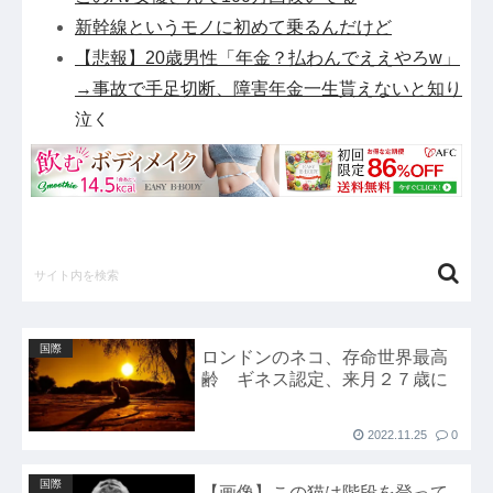
新幹線というモノに初めて乗るんだけど
【悲報】20歳男性「年金？払わんでええやろw」
→事故で手足切断、障害年金一生貰えないと知り
泣く
【にじさんじ】おニュイがナルホドくんに驚いと
る他
日本の防衛白書、ついに青春アニメ化ｗｗｗ 国
防を語る本なのに表紙が謎すぎる他
【朗報】女子高 生レイヤー、臭いやつに苦言
「洋服は一回全部熱湯につけよう！洗濯機はキッ
チンハイター薄めた水で一回まわそう！」 他
国際
ロンドンのネコ、存命世界最高
【8/22開催】「琵琶湖三市同時花火大会」、各市
齢 ギネス認定、来月２７歳に
公式「そんな花火大会は存在しない」→ 高価チ
ケットを購入した人達がSNS阿鼻叫喚他
2022.11.25
0
【前代未聞】日本の国税、崩壊→去年、懲戒処分
国際
37人 今年は3月時点で懲戒処分すでに20人以
【画像】この猫は階段を登って