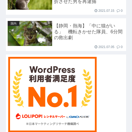
折させた男を再逮捕
2021.07.15
0
国内
【静岡・熱海】「中に猫がい
る」 機転きかせた隊員、6分間
の救出劇
2021.07.05
0