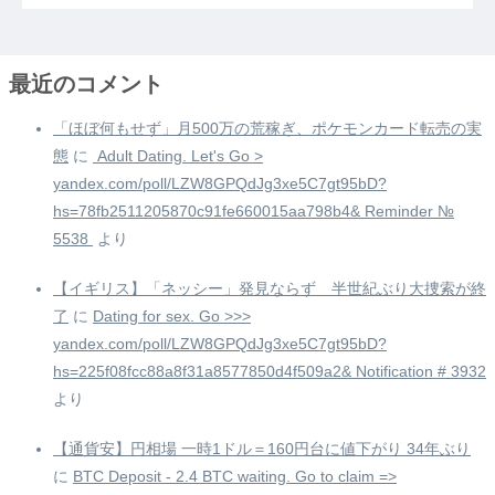
最近のコメント
「ほぼ何もせず」月500万の荒稼ぎ、ポケモンカード転売の実
態
に
️ Adult Dating. Let's Go >
yandex.com/poll/LZW8GPQdJg3xe5C7gt95bD?
hs=78fb2511205870c91fe660015aa798b4& Reminder №
5538 ️
より
【イギリス】「ネッシー」発見ならず 半世紀ぶり大捜索が終
了
に
Dating for sex. Go >>>
yandex.com/poll/LZW8GPQdJg3xe5C7gt95bD?
hs=225f08fcc88a8f31a8577850d4f509a2& Notification # 3932
より
【通貨安】円相場 一時1ドル＝160円台に値下がり 34年ぶり
に
BTC Deposit - 2.4 BTC waiting. Go to claim =>