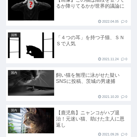
るか降りてるかが世界的議論に
上 その後も不祥事が次々と発覚他
ハードオフに売っていた4万4000円のフィギュア
2022.04.05
0
がヤバすぎるｗｗｗｗｗｗ「こんな高いの？ｗ
ｗ」「逆に超安い」
国際
「４つの耳」を持つ子猫、ＳＮ
【GIF】JSのカンチョーワロタ
Ｓで人気
【衝撃】報酬100万円超の治験募集がこちらｗｗ
ｗｗｗ(※画像あり)
2021.11.24
0
【愕然】白のクラウン俺氏、高速道路左車線を制
国内
飼い猫を無理に泳がせた疑い
限速度で走った結果wwwwwwwwwwww
SNSに投稿、茨城の男逮捕
【悲報】佐藤輝明・・・２軍でも盛大にやらかす
←あまり悲しませないでくれ
2021.10.20
0
国内
【鹿児島】ニャンコがハブ退
治！元迷い猫、助けた主人に恩
返し
2021.09.26
0