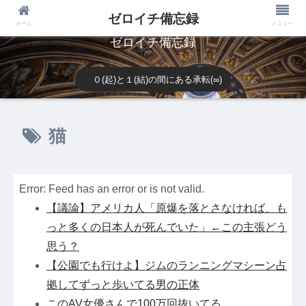
ゼロイチ備忘録
ホーム
メニュー
ゼロイチ備忘録
０(起)と１(結)の間にある承転(∞)
猫
Error: Feed has an error or is not valid.
【議論】アメリカ人「原爆を落とさなければ、も
っと多くの日本人が死んでいた」←この主張どう
思う？
【公園でも行けよ】ジムのランニングマシーン占
拠してずっと歩いてる男の正体
このAV女優さんで100万回抜いてる