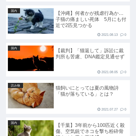
国内
【沖縄】何者かが残虐行為か…
子猫の痛ましい死体 5月にも付
近で2匹見つかる
2021.08.13
0
国内
【裁判】「猫返して」訴訟に裁
判所も苦慮、DNA鑑定見通せず
2021.08.05
0
読み物
猫飼いにとっては夏の風物詩
「猫が落ちている」とは？
2021.07.27
0
国内
【千葉】3年前から100匹近く殺
傷、空気銃でネコを撃ち粉砕骨