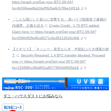
https://graph.org/Get-your-BTC-09-04?
hs=8c55feee6bd16ef952be8c578be14f11&
より
「こんな国にした奴らに攻撃する」 鉄パイプ銃製造で逮捕の
26歳男、正義を語る
に
Crypto Credit - 1.75 BTC added.
Claim here >> https://graph.org/Get-your-BTC-09-04?
hs=036fcf92fe46cd5271c6e36212610c40&
より
【イギリス】「ネッシー」発見ならず 半世紀ぶり大捜索が終
了
に
Security Required: 1.4 BTC transfer blocked. Proceed
now >> https://graph.org/Get-your-BTC-09-04?
hs=225f08fcc88a8f31a8577850d4f509a2&
より
ダニ・ハウスダストにお悩みなら