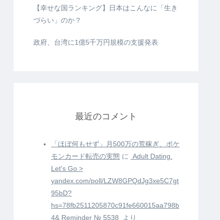
【幸せな国ランキング】日本はこんなに「生き
づらい」のか？
政府、台湾に1億5千万円規模の支援発表
最近のコメント
「ほぼ何もせず」月500万の荒稼ぎ、ポケ
モンカード転売の実態
に
️ Adult Dating.
Let's Go >
yandex.com/poll/LZW8GPQdJg3xe5C7gt
95bD?
hs=78fb2511205870c91fe660015aa798b
4& Reminder № 5538 ️
より