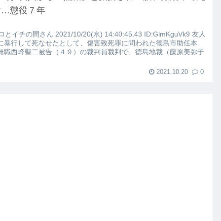
こちらｗｗｗｗｗ(※画像あり)
す…懲役７年
路左車線を制限速度で走った結果
ロとイチの間さん 2021/10/20(水) 14:40:45.43 ID:GlmKguVk9 友人
に暴行して死なせたとして、傷害致死罪に問われた徳島市助任本
無職西峰聖二被告（４９）の裁判員裁判で、徳島地裁（藤原美弥子
大にやらかす←あまり悲しませないでくれ
2021.10.20
0