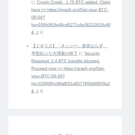
に
Crypto Credit - 1.75 BTC added. Claim
here >> https://graph.org/Get-your-BTC-
09-04?
hs=036fcf92fe46cd5271c6e36212610c40
&
より
【イギリス】「ネッシー」発見ならず
半世紀ぶり大捜索が終了
に
Security
Required: 1.4 BTC transfer blocked.
Proceed now >> https://graph.org/Get-
your-BTC-09-04?
hs=225f08fcc88a8f31a8577850d4f509a2
&
より