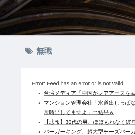
無職
Error: Feed has an error or is not valid.
台湾メディア「中国がレアアースを武
マンション管理会社「水道出しっぱ
常時出してますよ」⇒結果ｗ
【悲報】30代の男、ほぼもれなく彼
バーガーキング、超大型チーズバーガー発