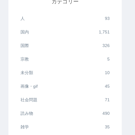
カテゴリー
人
93
国内
1,751
国際
326
宗教
5
未分類
10
画像・gif
45
社会問題
71
読み物
490
雑学
35