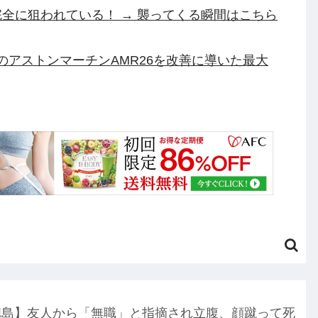
全に狙われている！ → 襲ってくる瞬間はこちら
渾身のアストンマーチンAMR26を改善に導いた最大
中ぱっくり”ドレス＆10cm超ヒー
ギギ・アンダルシア 水着Ver.」フィギュア【出
ついにセール終了のカウントダウンが開始他
ーの人が『AIに仕事を奪われる』って言ってる
ゃない？」他
円のフィギュアがヤバすぎるｗｗｗｗｗｗ「こんな高
徳島】友人から「無職」と指摘され立腹、顔蹴って死