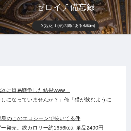
ゼロイチ備忘録
０(起)と１(結)の間にある承転(∞)
器に貿易戦争した結果www」
なしになっていませんか？」俺「猫が飲むように
岸島のこのエロシーンで抜いてる件
売。総カロリー約1656kcal 単品2490円