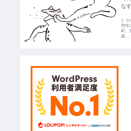
【衝撃】報酬100万円超の治験募集が
な
【愕然】白のクラウン俺氏、高速道
1: ゼ
wwwwwwwwwwww
男性
町、
【悲報】佐藤輝明・・・２軍でも盛
裁...