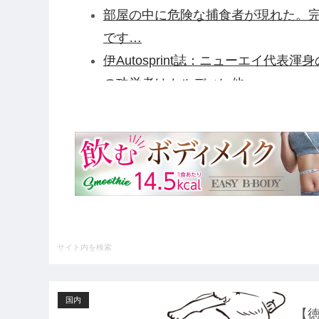
部屋の中に危険な捕食者が現れた。完
です…
伊Autosprint誌：ニューエイ代表
の功労者はカルディレ他
【驚愕】田中みな実さん、妊娠中に“背
ル・・・・・・・・・他
【ガンダム閃光のハサウェイ】GGG「
荷日更新・8月25日頃発売】他
【緊急】例の激安iPhone Air、
野田クリスタルさん「イラストレータ
けど、あなた達は"仕事を奪う側"じ
ハードオフに売っていた4万4000
いの？ｗｗ」「逆に超安い」
国内
【GIF】JSのカンチョーワロタ
【