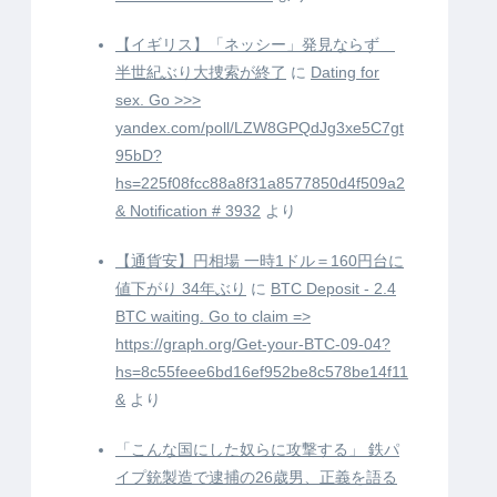
【イギリス】「ネッシー」発見ならず
半世紀ぶり大捜索が終了
に
Dating for
sex. Go >>>
yandex.com/poll/LZW8GPQdJg3xe5C7gt
95bD?
hs=225f08fcc88a8f31a8577850d4f509a2
& Notification # 3932
より
【通貨安】円相場 一時1ドル＝160円台に
値下がり 34年ぶり
に
BTC Deposit - 2.4
BTC waiting. Go to claim =>
https://graph.org/Get-your-BTC-09-04?
hs=8c55feee6bd16ef952be8c578be14f11
&
より
「こんな国にした奴らに攻撃する」 鉄パ
イプ銃製造で逮捕の26歳男、正義を語る