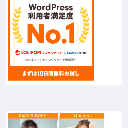
『AIに仕事を奪われる』って言ってるけど、あな
た達は"仕事を奪う側"じゃない？」他
ハードオフに売っていた4万4000円のフィギュア
がヤバすぎるｗｗｗｗｗｗ「こんな高いの？ｗ
ｗ」「逆に超安い」
【GIF】JSのカンチョーワロタ
【衝撃】報酬100万円超の治験募集がこちらｗｗ
ｗｗｗ(※画像あり)
【愕然】白のクラウン俺氏、高速道路左車線を制
限速度で走った結果wwwwwwwwwwww
【悲報】佐藤輝明・・・２軍でも盛大にやらかす
←あまり悲しませないでくれ