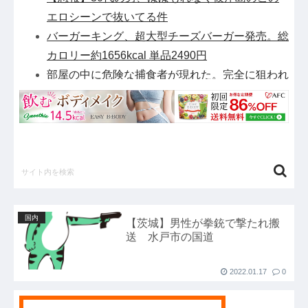
エロシーンで抜いてる件
バーガーキング、超大型チーズバーガー発売。総
カロリー約1656kcal 単品2490円
部屋の中に危険な捕食者が現れた。完全に狙われ
ている！ → 襲ってくる瞬間はこちらです…
伊Autosprint誌：ニューエイ代表渾身のアストン
マーチンAMR26を改善に導いた最大の功労者は
カルディレ他
【驚愕】田中みな実さん、妊娠中に“背中ぱっく
り”ドレス＆10cm超ヒール・・・・・・・・・他
【ガンダム閃光のハサウェイ】GGG「ギギ・ア
国内
【茨城】男性が拳銃で撃たれ搬
ンダルシア 水着Ver.」フィギュア【出荷日更新・
送 水戸市の国道
8月25日頃発売】他
【緊急】例の激安iPhone Air、ついにセール終了
2022.01.17
0
のカウントダウンが開始他
野田クリスタルさん「イラストレーターの人が