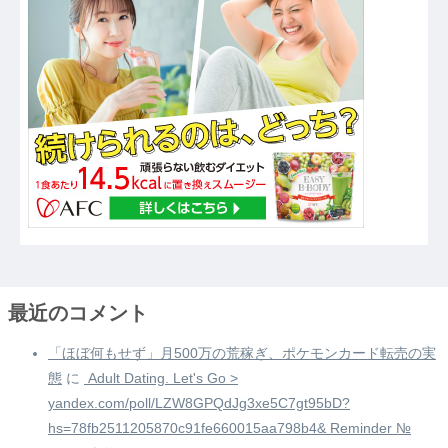
最近のコメント
「ほぼ何もせず」月500万の荒稼ぎ、ポケモンカード転売の実
態
に
️ Adult Dating. Let's Go >
yandex.com/poll/LZW8GPQdJg3xe5C7gt95bD?
hs=78fb2511205870c91fe660015aa798b4& Reminder №