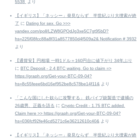
5538 ️
より
【イギリス】「ネッシー」発見ならず 半世紀ぶり大捜索が終
了
に
Dating for sex. Go >>>
yandex.com/poll/LZW8GPQdJg3xe5C7gt95bD?
hs=225f08fcc88a8f31a8577850d4f509a2& Notification # 3932
より
【通貨安】円相場 一時1ドル＝160円台に値下がり 34年ぶり
に
BTC Deposit - 2.4 BTC waiting. Go to claim =>
https://graph.org/Get-your-BTC-09-04?
hs=8c55feee6bd16ef952be8c578be14f11&
より
「こんな国にした奴らに攻撃する」 鉄パイプ銃製造で逮捕の
26歳男、正義を語る
に
Crypto Credit - 1.75 BTC added.
Claim here >> https://graph.org/Get-your-BTC-09-04?
hs=036fcf92fe46cd5271c6e36212610c40&
より
【イギリス】「ネッシー」発見ならず 半世紀ぶり大捜索が終