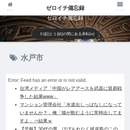
ゼロイチ備忘録
ホーム
メニュー
ゼロイチ備忘録
０(起)と１(結)の間にある承転(∞)
水戸市
Error: Feed has an error or is not valid.
台湾メディア「中国がレアアースを武器に貿易戦
争した結果www」
マンション管理会社「水道出しっぱなしになって
いませんか？」俺「猫が飲むように常時出してま
すよ」⇒結果ｗ
【悲報】30代の男、ほぼもれなく彼岸島のこの