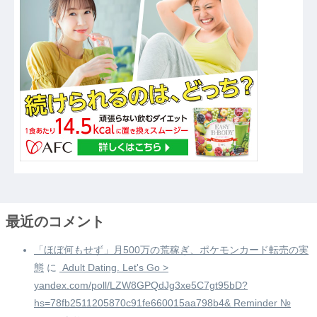
最近のコメント
「ほぼ何もせず」月500万の荒稼ぎ、ポケモンカード転売の実
態
に
️ Adult Dating. Let's Go >
yandex.com/poll/LZW8GPQdJg3xe5C7gt95bD?
hs=78fb2511205870c91fe660015aa798b4& Reminder №