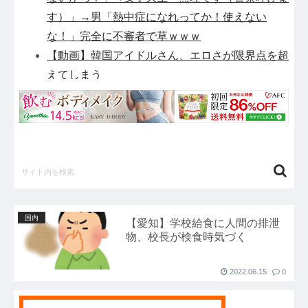
す）」→男「熱中症になれってか！使えない
な！」完全に不審者で草ｗｗｗ
【動画】韓国アイドルさん、エロさが限界点を超
えてしまう
邦キチ、 あの「新劇場版☆ケロロ軍曹」回
【疑問】スポーツ漫画で退部する奴が「俺たちは
楽しくやりたかったんだよ」って言い出す理由ｗ
ｗｗｗｗ他
【パシフィック・リム】MODEROID「ジプシ
ー・デンジャー」プラモデル【10日予約開始】
他
国内
【愛知】学校給食に人間の排泄
謎の勢力「AI発展したらお前らは皆クビになる
物、校長が検食時気づく
わ」→未だかつてAIのせいで失業したG民が0人
の理由他
2022.06.15
0
前輪が2輪あるバイクｗｗｗｗｗｗｗｗｗ他
【セ順位】虎=兎-====//====燕星===竜=鯉