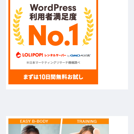
【8/7】他
ハードオフに売っていた4万4000円のフィギュア
がヤバすぎるｗｗｗｗｗｗ「こんな高いの？ｗ
ｗ」「逆に超安い」
【GIF】JSのカンチョーワロタ
【衝撃】報酬100万円超の治験募集がこちらｗｗ
ｗｗｗ(※画像あり)
【愕然】白のクラウン俺氏、高速道路左車線を制
限速度で走った結果wwwwwwwwwwww
【悲報】佐藤輝明・・・２軍でも盛大にやらかす
←あまり悲しませないでくれ