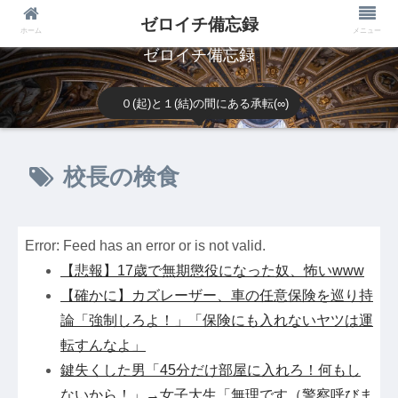
ゼロイチ備忘録
ホーム
メニュー
ゼロイチ備忘録
０(起)と１(結)の間にある承転(∞)
校長の検食
Error: Feed has an error or is not valid.
【悲報】17歳で無期懲役になった奴、怖いwww
【確かに】カズレーザー、車の任意保険を巡り持
論「強制しろよ！」「保険にも入れないヤツは運
転すんなよ」
鍵失くした男「45分だけ部屋に入れろ！何もし
ないから！」→女子大生「無理です（警察呼びま