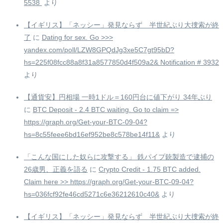
5538 ️
より
【イギリス】「ネッシー」発見ならず 半世紀ぶり大捜索が終
了
に
Dating for sex. Go >>>
yandex.com/poll/LZW8GPQdJg3xe5C7gt95bD?
hs=225f08fcc88a8f31a8577850d4f509a2& Notification # 3932
より
【通貨安】円相場 一時1ドル＝160円台に値下がり 34年ぶり
に
BTC Deposit - 2.4 BTC waiting. Go to claim =>
https://graph.org/Get-your-BTC-09-04?
hs=8c55feee6bd16ef952be8c578be14f11&
より
「こんな国にした奴らに攻撃する」 鉄パイプ銃製造で逮捕の
26歳男、正義を語る
に
Crypto Credit - 1.75 BTC added.
Claim here >> https://graph.org/Get-your-BTC-09-04?
hs=036fcf92fe46cd5271c6e36212610c40&
より
【イギリス】「ネッシー」発見ならず 半世紀ぶり大捜索が終