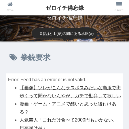
ゼロイチ備忘録
ホーム
メニュー
ゼロイチ備忘録
０(起)と１(結)の間にある承転(∞)
拳銃要求
Error: Feed has an error or is not valid.
【画像】ツレがこんなラスボスみたいな痛服で街
歩くって聞かないんやが、ガチで勘弁して欲しい
漫画・ゲーム・アニメで酷いと思った後付けあ
る？
人気芸人「これだけ食べて2000円もいかない、
日高屋は神」