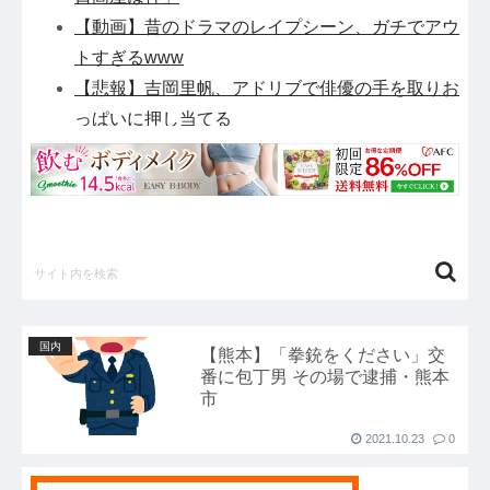
【動画】昔のドラマのレイプシーン、ガチでアウ
トすぎるwww
【悲報】吉岡里帆、アドリブで俳優の手を取りお
っぱいに押し当てる
「ソウルライクの恋愛ゲーム作りました！フリー
ゲームです」→女の子と会話して「弱攻撃」「強
攻撃」「パリィ」「ローリング」を選ぶガチでダ
ークソウルなんだがｗｗｗｗｗ他
【緊急】パチンコ屋のカードみたいなやつ拾った
んやが…他
ETCの事をイーティーシーってゆってる奴がい
国内
【熊本】「拳銃をください」交
たｗｗｗｗｗｗｗ他
番に包丁男 その場で逮捕・熊本
『さわらないで小手指くん』最新16巻まですべ
市
て「50％ポイント還元」セール！5,280円分返っ
2021.10.23
0
てくる！マッサージで女の子が理性崩壊！アニメ
化された過激なお色気ラブコメ他