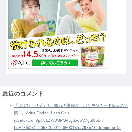
最近のコメント
「ほぼ何もせず」月500万の荒稼ぎ、ポケモンカード転売の実
態
に
️ Adult Dating. Let's Go >
yandex.com/poll/LZW8GPQdJg3xe5C7gt95bD?
hs=78fb2511205870c91fe660015aa798b4& Reminder №