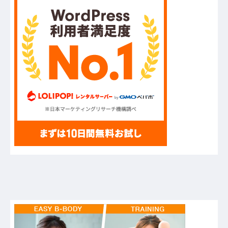
フジテレビが金の卵を産む鶏を自ら絞め殺した模
様、社運を賭けたドル箱コンテンツが御蔵入りに
なってしまい……他
ハードオフに売っていた4万4000円のフィギュア
がヤバすぎるｗｗｗｗｗｗ「こんな高いの？ｗ
ｗ」「逆に超安い」
【GIF】JSのカンチョーワロタ
【衝撃】報酬100万円超の治験募集がこちらｗｗ
ｗｗｗ(※画像あり)
【愕然】白のクラウン俺氏、高速道路左車線を制
限速度で走った結果wwwwwwwwwwww
【悲報】佐藤輝明・・・２軍でも盛大にやらかす
←あまり悲しませないでくれ