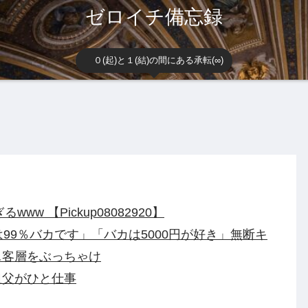
ゼロイチ備忘録
０(起)と１(結)の間にある承転(∞)
w 【Pickup08082920】
99％バカです」「バカは5000円が好き」無断キ
…客層をぶっちゃけ
祖父がひと仕事