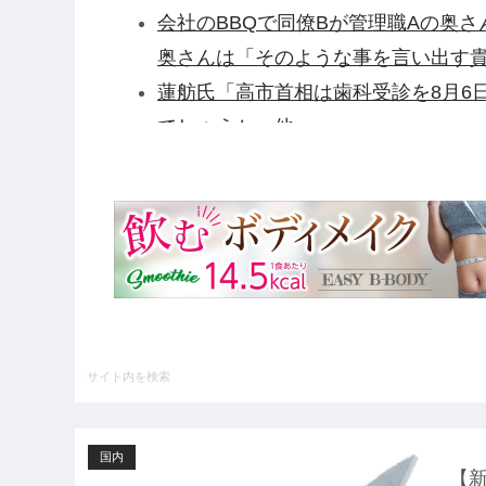
会社のBBQで同僚Bが管理職Aの奥
奥さんは「そのような事を言い出す
蓮舫氏「高市首相は歯科受診を8月6
でしょうか」他
ロシア、高市首相を煽る「首相は“誰
島と長崎に落ちたのは○○だったって
【新展開】「マニュアルでは再入館
の証言で前提が崩れ始める他
【悲報】中日井上「ミスではない。
セ・リーグさん、ここ二十五年で全
ハードオフに売っていた4万4000
いの？ｗｗ」「逆に超安い」
【GIF】JSのカンチョーワロタ
国内
【衝撃】報酬100万円超の治験募集が
【