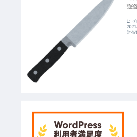
【愕然】白のクラウン俺氏、高速道
強
wwwwwwwwwwww
1: ゼ
【悲報】佐藤輝明・・・２軍でも盛
202
財布