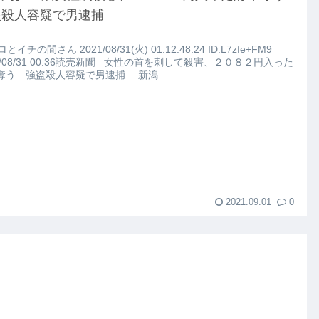
路左車線を制限速度で走った結果
盗殺人容疑で男逮捕
ロとイチの間さん 2021/08/31(火) 01:12:48.24 ID:L7zfe+FM9
大にやらかす←あまり悲しませないでくれ
1/08/31 00:36読売新聞 女性の首を刺して殺害、２０８２円入った
奪う…強盗殺人容疑で男逮捕 新潟...
2021.09.01
0