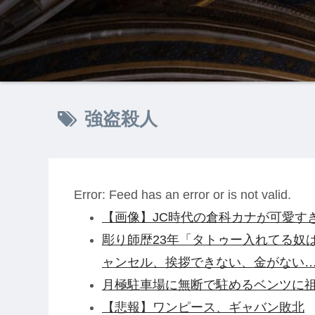
強盗殺人
Error: Feed has an error or is not valid.
【画像】JC時代の倉科カナが可愛すぎるww
彫り師歴23年「タトゥー入れてる奴は
ャンセル、挨拶できない、金がない
月極駐車場に無断で駐めるベンツに
【悲報】ワンピース、ギャバン敗北