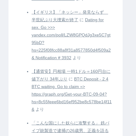
【イギリス】「ネッシー」発見ならず
半世紀ぶり大捜索が終了
に
Dating for
sex. Go >>>
yandex.com/poll/LZW8GPQdJg3xe5C7gt
95bD?
hs=225f08fcc88a8f31a8577850d4f509a2
& Notification # 3932
より
【通貨安】円相場 一時1ドル＝160円台に
値下がり 34年ぶり
に
BTC Deposit - 2.4
BTC waiting. Go to claim =>
https://graph.org/Get-your-BTC-09-04?
hs=8c55feee6bd16ef952be8c578be14f11
&
より
「こんな国にした奴らに攻撃する」 鉄パ
イプ銃製造で逮捕の26歳男、正義を語る