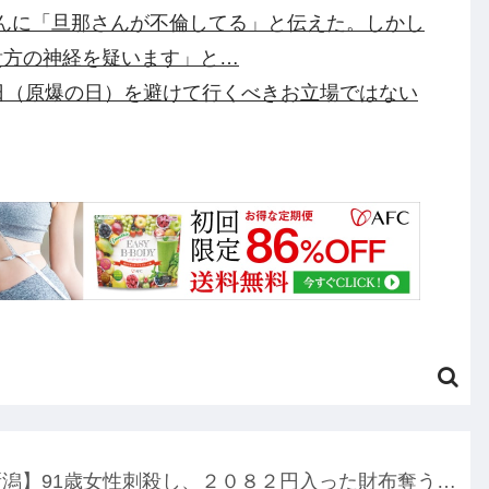
さんに「旦那さんが不倫してる」と伝えた。しかし
貴方の神経を疑います」と…
日（原爆の日）を避けて行くべきお立場ではない
が原爆を投下したか”に言及しなかった。じゃあ広
ことか？」他
させない」イオン側が強調していた事故、従業員
野球は常にギャンブル」他
てのチームが優勝できる魔境だった他
円のフィギュアがヤバすぎるｗｗｗｗｗｗ「こんな高
こちらｗｗｗｗｗ(※画像あり)
新潟】91歳女性刺殺し、２０８２円入った財布奪う…