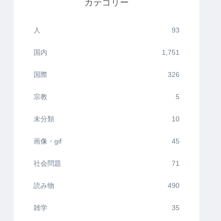
カテゴリー
人
93
国内
1,751
国際
326
宗教
5
未分類
10
画像・gif
45
社会問題
71
読み物
490
雑学
35