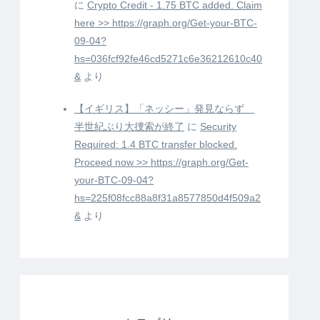
に
Crypto Credit - 1.75 BTC added. Claim
here >> https://graph.org/Get-your-BTC-
09-04?
hs=036fcf92fe46cd5271c6e36212610c40
&
より
【イギリス】「ネッシー」発見ならず
半世紀ぶり大捜索が終了
に
Security
Required: 1.4 BTC transfer blocked.
Proceed now >> https://graph.org/Get-
your-BTC-09-04?
hs=225f08fcc88a8f31a8577850d4f509a2
&
より