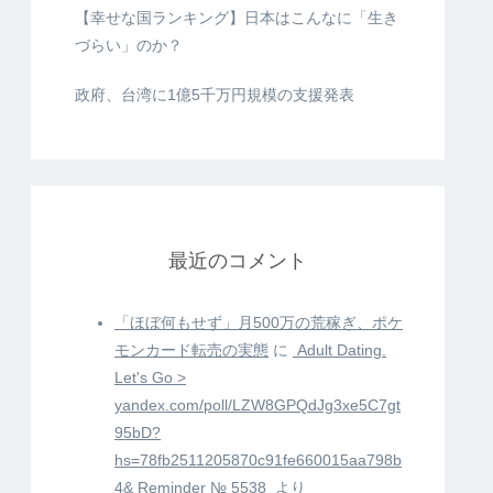
【幸せな国ランキング】日本はこんなに「生き
づらい」のか？
政府、台湾に1億5千万円規模の支援発表
最近のコメント
「ほぼ何もせず」月500万の荒稼ぎ、ポケ
モンカード転売の実態
に
️ Adult Dating.
Let's Go >
yandex.com/poll/LZW8GPQdJg3xe5C7gt
95bD?
hs=78fb2511205870c91fe660015aa798b
4& Reminder № 5538 ️
より