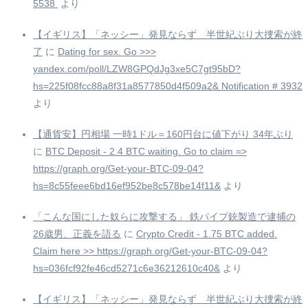
5538 ️
より
【イギリス】「ネッシー」発見ならず 半世紀ぶり大捜索が終
了
に
Dating for sex. Go >>>
yandex.com/poll/LZW8GPQdJg3xe5C7gt95bD?
hs=225f08fcc88a8f31a8577850d4f509a2& Notification # 3932
より
【通貨安】円相場 一時1ドル＝160円台に値下がり 34年ぶり
に
BTC Deposit - 2.4 BTC waiting. Go to claim =>
https://graph.org/Get-your-BTC-09-04?
hs=8c55feee6bd16ef952be8c578be14f11&
より
「こんな国にした奴らに攻撃する」 鉄パイプ銃製造で逮捕の
26歳男、正義を語る
に
Crypto Credit - 1.75 BTC added.
Claim here >> https://graph.org/Get-your-BTC-09-04?
hs=036fcf92fe46cd5271c6e36212610c40&
より
【イギリス】「ネッシー」発見ならず 半世紀ぶり大捜索が終