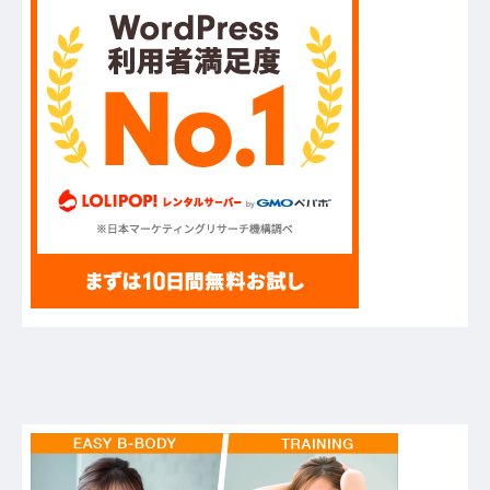
【8/7】他
ハードオフに売っていた4万4000円のフィギュア
がヤバすぎるｗｗｗｗｗｗ「こんな高いの？ｗ
ｗ」「逆に超安い」
【GIF】JSのカンチョーワロタ
【衝撃】報酬100万円超の治験募集がこちらｗｗ
ｗｗｗ(※画像あり)
【愕然】白のクラウン俺氏、高速道路左車線を制
限速度で走った結果wwwwwwwwwwww
【悲報】佐藤輝明・・・２軍でも盛大にやらかす
←あまり悲しませないでくれ