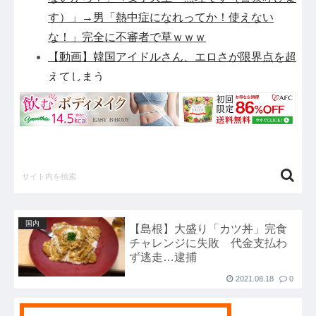
す）」→男「熱中症になれってか！使えない
な！」完全に不審者で草ｗｗｗ
【動画】韓国アイドルさん、エロさが限界点を超
えてしまう
邦キチ、 あの「新劇場版☆ケロロ軍曹」回
【疑問】スポーツ漫画で退部する奴が「俺たちは
楽しくやりたかったんだよ」って言い出す理由ｗ
ｗｗｗｗ他
【パシフィック・リム】MODEROID「ジプシ
ー・デンジャー」プラモデル【10日予約開始】
他
国内
【島根】大盛り「カツ丼」完食
謎の勢力「AI発展したらお前らは皆クビになる
チャレンジに失敗 代金支払わ
わ」→未だかつてAIのせいで失業したG民が0人
ず逃走…逮捕
の理由他
2021.08.18
0
前輪が2輪あるバイクｗｗｗｗｗｗｗｗｗ他
【セ順位】虎=兎-====//====燕星===竜=鯉