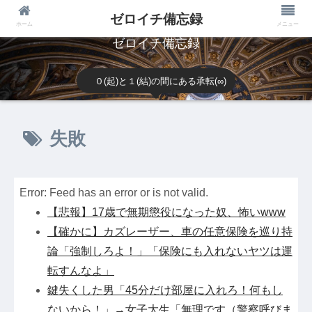
ゼロイチ備忘録
ホーム
メニュー
ゼロイチ備忘録
０(起)と１(結)の間にある承転(∞)
失敗
Error: Feed has an error or is not valid.
【悲報】17歳で無期懲役になった奴、怖いwww
【確かに】カズレーザー、車の任意保険を巡り持
論「強制しろよ！」「保険にも入れないヤツは運
転すんなよ」
鍵失くした男「45分だけ部屋に入れろ！何もし
ないから！」→女子大生「無理です（警察呼びま