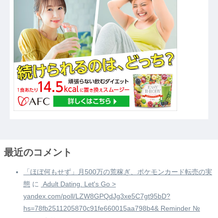
最近のコメント
「ほぼ何もせず」月500万の荒稼ぎ、ポケモンカード転売の実
態
に
️ Adult Dating. Let's Go >
yandex.com/poll/LZW8GPQdJg3xe5C7gt95bD?
hs=78fb2511205870c91fe660015aa798b4& Reminder №