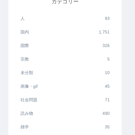
カテゴリー
人
93
国内
1,751
国際
326
宗教
5
未分類
10
画像・gif
45
社会問題
71
読み物
490
雑学
35