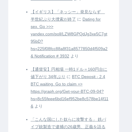
【イギリス】「ネッシー」発見ならず
半世紀ぶり大捜索が終了
に
Dating for
sex. Go >>>
yandex.com/poll/LZW8GPQdJg3xe5C7gt
95bD?
hs=225f08fcc88a8f31a8577850d4f509a2
& Notification # 3932
より
【通貨安】円相場 一時1ドル＝160円台に
値下がり 34年ぶり
に
BTC Deposit - 2.4
BTC waiting. Go to claim =>
https://graph.org/Get-your-BTC-09-04?
hs=8c55feee6bd16ef952be8c578be14f11
&
より
「こんな国にした奴らに攻撃する」 鉄パ
イプ銃製造で逮捕の26歳男、正義を語る