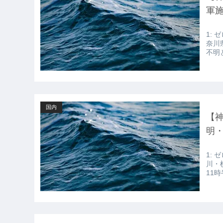
いの？ｗｗ」「逆に超安い」
軍
【GIF】JSのカンチョーワロタ
1: ゼ
【衝撃】報酬100万円超の治験募集が
奈川
不明
【愕然】白のクラウン俺氏、高速道
wwwwwwwwwwww
【悲報】佐藤輝明・・・２軍でも盛
国内
【
明
1: ゼ
川・
11