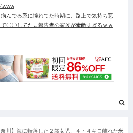
www
て病んでる系に憧れてた時期に、路上で気持ち悪
中で〇〇してた←報告者の家族が素敵すぎるｗｗ
税するので投票よろしく！！」→現在の野党「消
んだ！！」他
水良太郎さん死去で落語家・柳家小はださんが
・・・・・・他
 Engage Ver.〈ファーストエンゲージVer.〉」
り他
化した模様、UEFA側の逆転敗北すらあり得るような
円のフィギュアがヤバすぎるｗｗｗｗｗｗ「こんな高
神奈川】海に転落した２歳女児、４・４キロ離れた米