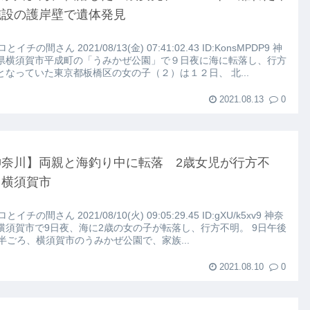
施設の護岸壁で遺体発見
ロとイチの間さん 2021/08/13(金) 07:41:02.43 ID:KonsMPDP9 神
こちらｗｗｗｗｗ(※画像あり)
県横須賀市平成町の「うみかぜ公園」で９日夜に海に転落し、行方
となっていた東京都板橋区の女の子（２）は１２日、 北...
路左車線を制限速度で走った結果
2021.08.13
0
大にやらかす←あまり悲しませないでくれ
神奈川】両親と海釣り中に転落 2歳女児が行方不
・横須賀市
ロとイチの間さん 2021/08/10(火) 09:05:29.45 ID:gXU/k5xv9 神奈
横須賀市で9日夜、海に2歳の女の子が転落し、行方不明。 9日午後
時半ごろ、横須賀市のうみかぜ公園で、家族...
2021.08.10
0