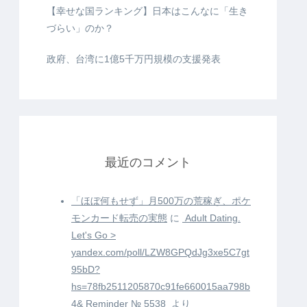
【幸せな国ランキング】日本はこんなに「生き
づらい」のか？
政府、台湾に1億5千万円規模の支援発表
最近のコメント
「ほぼ何もせず」月500万の荒稼ぎ、ポケ
モンカード転売の実態
に
️ Adult Dating.
Let's Go >
yandex.com/poll/LZW8GPQdJg3xe5C7gt
95bD?
hs=78fb2511205870c91fe660015aa798b
4& Reminder № 5538 ️
より