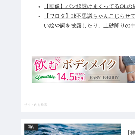
【画像】パン線透けまくってるOLの尻
【ワロタ】ｴｾ不思議ちゃんこじらせ
い絵や詞を披露したり、土砂降りの
ｗ
衆院選でほぼ全ての野党「消費税減
費税減税やめろ！！財源はどうする
【衝撃】清水アキラさんの息子・清
「いじめ」「暴行」被害告発・・・
【アルカナディア】「ヴェルルッタ First
プラモデル【11時予約開始】他
【悲報】NHK、フジテレビの仲間入
UEFAとFIFAの争いが完全に泥沼
情勢に……他
国内
ハードオフに売っていた4万4000
【