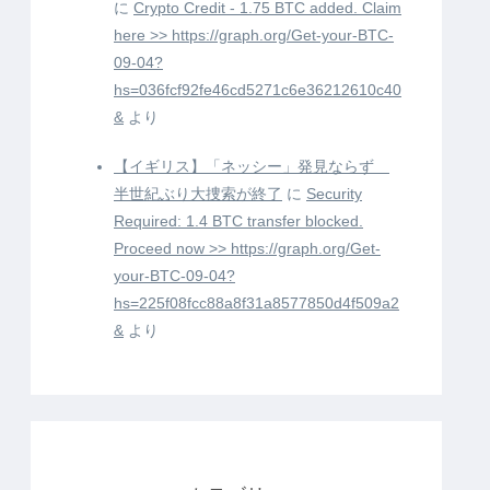
に
Crypto Credit - 1.75 BTC added. Claim
here >> https://graph.org/Get-your-BTC-
09-04?
hs=036fcf92fe46cd5271c6e36212610c40
&
より
【イギリス】「ネッシー」発見ならず
半世紀ぶり大捜索が終了
に
Security
Required: 1.4 BTC transfer blocked.
Proceed now >> https://graph.org/Get-
your-BTC-09-04?
hs=225f08fcc88a8f31a8577850d4f509a2
&
より