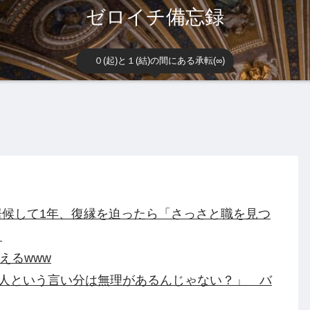
ゼロイチ備忘録
０(起)と１(結)の間にある承転(∞)
候して1年、復縁を迫ったら「さっさと職を見つ
。
えるwww
別人という言い分は無理があるんじゃない？」 バ