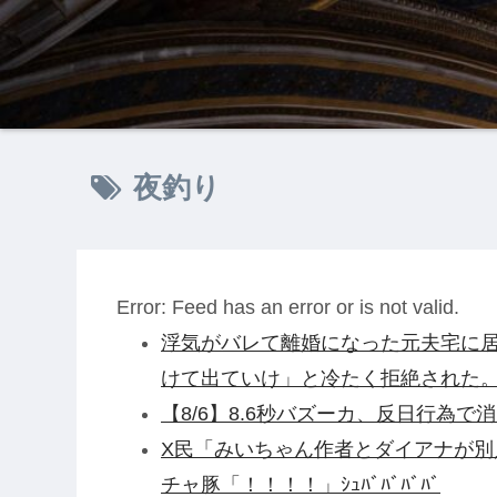
夜釣り
Error: Feed has an error or is not valid.
浮気がバレて離婚になった元夫宅に居
けて出ていけ」と冷たく拒絶された
【8/6】8.6秒バズーカ、反日行為で消
X民「みいちゃん作者とダイアナが
チャ豚「！！！！」ｼｭﾊﾞﾊﾞﾊﾞﾊﾞ