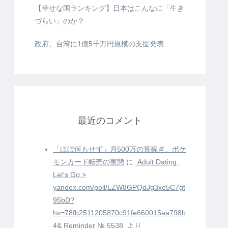
【幸せな国ランキング】日本はこんなに「生き
づらい」のか？
政府、台湾に1億5千万円規模の支援発表
最近のコメント
「ほぼ何もせず」月500万の荒稼ぎ、ポケ
モンカード転売の実態
に
️ Adult Dating.
Let's Go >
yandex.com/poll/LZW8GPQdJg3xe5C7gt
95bD?
hs=78fb2511205870c91fe660015aa798b
4& Reminder № 5538 ️
より