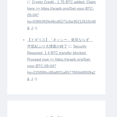
に
Crypto Credit - 1.75 BTC added. Claim
here >> https://graph.org/Get-your-BTC-
09-04?
hs=036fcf92fe46cd5271c6e36212610c40
&
より
【イギリス】「ネッシー」発見ならず
半世紀ぶり大捜索が終了
に
Security
Required: 1.4 BTC transfer blocked.
Proceed now >> https://graph.org/Get-
your-BTC-09-04?
hs=225f08fcc88a8f31a8577850d4f509a2
&
より