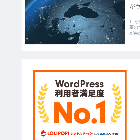
【衝撃】報酬100万円超の治験募集が
が
【愕然】白のクラウン俺氏、高速道
1: ゼ
wwwwwwwwwwww
軍の
が再
【悲報】佐藤輝明・・・２軍でも盛