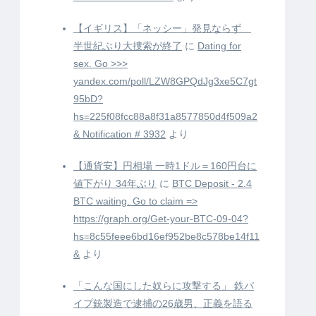
【イギリス】「ネッシー」発見ならず
半世紀ぶり大捜索が終了
に
Dating for
sex. Go >>>
yandex.com/poll/LZW8GPQdJg3xe5C7gt
95bD?
hs=225f08fcc88a8f31a8577850d4f509a2
& Notification # 3932
より
【通貨安】円相場 一時1ドル＝160円台に
値下がり 34年ぶり
に
BTC Deposit - 2.4
BTC waiting. Go to claim =>
https://graph.org/Get-your-BTC-09-04?
hs=8c55feee6bd16ef952be8c578be14f11
&
より
「こんな国にした奴らに攻撃する」 鉄パ
イプ銃製造で逮捕の26歳男、正義を語る