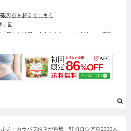
が限界点を超えてしまう
曹」回
が「俺たちは楽しくやりたかったんだよ」って言
D「ジプシー・デンジャー」プラモデル【10日予約
クビになるわ」→未だかつてAIのせいで失業したG
ｗｗ他
==竜=鯉【8/7】他
円のフィギュアがヤバすぎるｗｗｗｗｗｗ「こんな高
ルノ・カラバフ紛争が再燃 駐留ロシア軍2000人