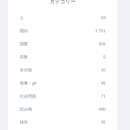
カテゴリー
人
93
国内
1,751
国際
326
宗教
5
未分類
10
画像・gif
45
社会問題
71
読み物
490
雑学
35