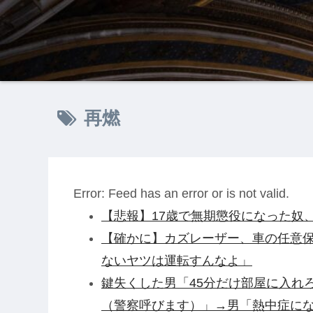
再燃
Error: Feed has an error or is not valid.
【悲報】17歳で無期懲役になった奴、
【確かに】カズレーザー、車の任意
ないヤツは運転すんなよ」
鍵失くした男「45分だけ部屋に入れ
（警察呼びます）」→男「熱中症に