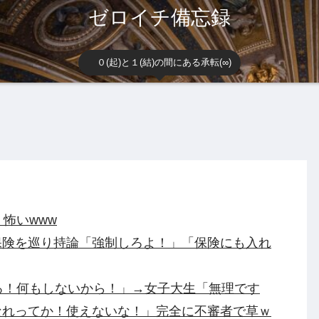
ゼロイチ備忘録
０(起)と１(結)の間にある承転(∞)
怖いwww
保険を巡り持論「強制しろよ！」「保険にも入れ
ろ！何もしないから！」→女子大生「無理です
なれってか！使えないな！」完全に不審者で草ｗ