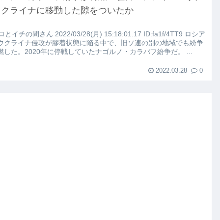
こちらｗｗｗｗｗ(※画像あり)
ウクライナに移動した隙をついたか
路左車線を制限速度で走った結果
ロとイチの間さん 2022/03/28(月) 15:18:01.17 ID:fa1f/4TT9 ロシア
ウクライナ侵攻が膠着状態に陥る中で、旧ソ連の別の地域でも紛争
燃した。2020年に停戦していたナゴルノ・カラバフ紛争だ。 ...
大にやらかす←あまり悲しませないでくれ
2022.03.28
0