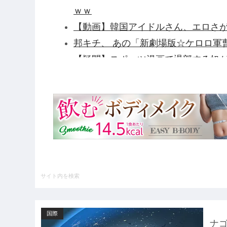
ｗｗ
【動画】韓国アイドルさん、エロさ
邦キチ、 あの「新劇場版☆ケロロ軍
【疑問】スポーツ漫画で退部する奴
い出す理由ｗｗｗｗｗ他
【パシフィック・リム】MODEROI
開始】他
謎の勢力「AI発展したらお前らは皆
民が0人の理由他
前輪が2輪あるバイクｗｗｗｗｗｗｗ
【セ順位】虎=兎-====//====燕星=
ハードオフに売っていた4万4000
いの？ｗｗ」「逆に超安い」
国際
【GIF】JSのカンチョーワロタ
ナゴ