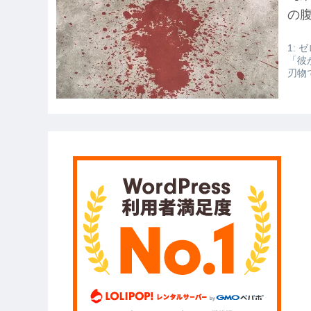
いの？ｗｗ」「逆に超安い」
の
【GIF】JSのカンチョーワロタ
1: ゼ
【衝撃】報酬100万円超の治験募集が
「彼
刃物
【愕然】白のクラウン俺氏、高速道
wwwwwwwwwwww
【悲報】佐藤輝明・・・２軍でも盛