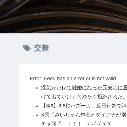
交際
Error: Feed has an error or is not valid.
浮気がバレて離婚になった元夫宅に居
けて出ていけ」と冷たく拒絶された
【8/6】8.6秒バズーカ、反日行為で消
X民「みいちゃん作者とダイアナが
チャ豚「！！！！」ｼｭﾊﾞﾊﾞﾊﾞﾊﾞ