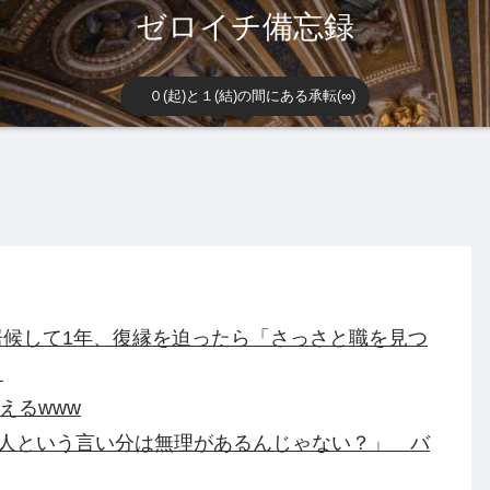
ゼロイチ備忘録
０(起)と１(結)の間にある承転(∞)
候して1年、復縁を迫ったら「さっさと職を見つ
。
えるwww
別人という言い分は無理があるんじゃない？」 バ