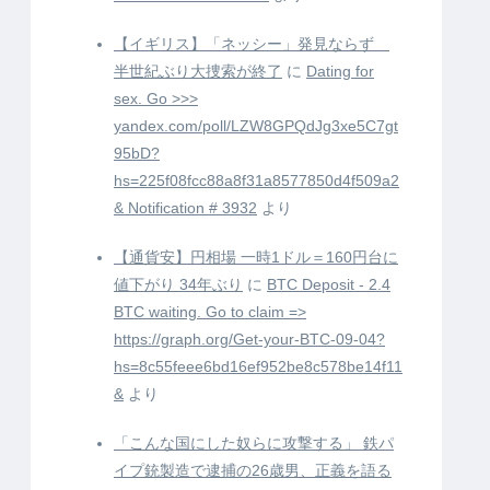
【イギリス】「ネッシー」発見ならず
半世紀ぶり大捜索が終了
に
Dating for
sex. Go >>>
yandex.com/poll/LZW8GPQdJg3xe5C7gt
95bD?
hs=225f08fcc88a8f31a8577850d4f509a2
& Notification # 3932
より
【通貨安】円相場 一時1ドル＝160円台に
値下がり 34年ぶり
に
BTC Deposit - 2.4
BTC waiting. Go to claim =>
https://graph.org/Get-your-BTC-09-04?
hs=8c55feee6bd16ef952be8c578be14f11
&
より
「こんな国にした奴らに攻撃する」 鉄パ
イプ銃製造で逮捕の26歳男、正義を語る