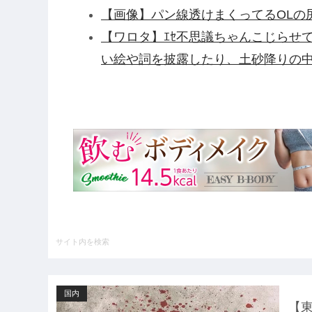
【画像】パン線透けまくってるOLの尻
【ワロタ】ｴｾ不思議ちゃんこじらせ
い絵や詞を披露したり、土砂降りの
ｗ
衆院選でほぼ全ての野党「消費税減
費税減税やめろ！！財源はどうする
【衝撃】清水アキラさんの息子・清
「いじめ」「暴行」被害告発・・・
【アルカナディア】「ヴェルルッタ First
プラモデル【11時予約開始】他
【悲報】NHK、フジテレビの仲間入
UEFAとFIFAの争いが完全に泥沼
情勢に……他
国内
ハードオフに売っていた4万4000
【