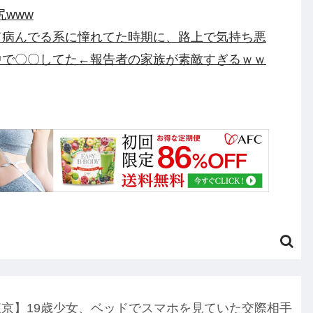
www
て病んでる系に憧れてた時期に、路上で気持ち悪
中で〇〇してた←報告者の家族が素敵すぎるｗｗ
税するので投票よろしく！！」→現在の野党「消
んだ！！」他
水良太郎さん死去で落語家・柳家小はださんが
・・・・・・他
 Engage Ver.〈ファーストエンゲージVer.〉」
り他
化した模様、UEFA側の逆転敗北すらあり得るような
円のフィギュアがヤバすぎるｗｗｗｗｗｗ「こんな高
東京】19歳少女、ベッドでスマホを見ていた交際相手