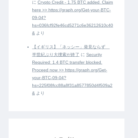
に
Crypto Credit - 1.75 BTC added. Claim
here >> https://graph.org/Get-your-BTC-
09-04?
hs=036fcf92fe46cd5271c6e36212610c40
&
より
【イギリス】「ネッシー」発見ならず
半世紀ぶり大捜索が終了
に
Security
Required: 1.4 BTC transfer blocked.
Proceed now >> https://graph.org/Get-
your-BTC-09-04?
hs=225f08fcc88a8f31a8577850d4f509a2
&
より