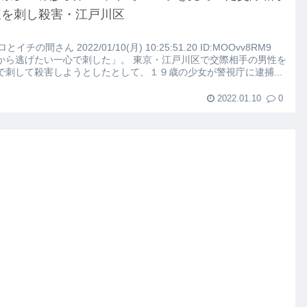
腹を刺し殺害・江戸川区
ロとイチの間さん 2022/01/10(月) 10:25:51.20 ID:MOOvv8RM9
こちらｗｗｗｗｗ(※画像あり)
から逃げたい一心で刺した」。 東京・江戸川区で交際相手の男性を
で刺して殺害しようとしたとして、１９歳の少女が警視庁に逮捕...
路左車線を制限速度で走った結果
2022.01.10
0
大にやらかす←あまり悲しませないでくれ