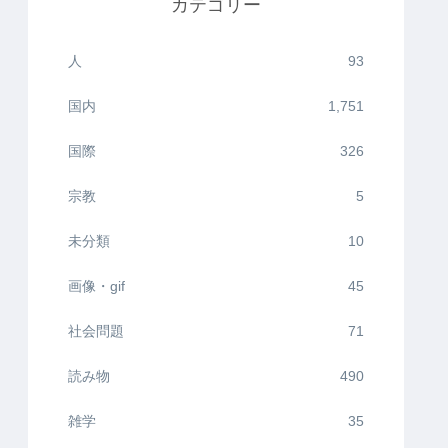
カテゴリー
人
93
国内
1,751
国際
326
宗教
5
未分類
10
画像・gif
45
社会問題
71
読み物
490
雑学
35