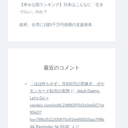
【幸せな国ランキング】日本はこんなに「生き
づらい」のか？
政府、台湾に1億5千万円規模の支援発表
最近のコメント
「ほぼ何もせず」月500万の荒稼ぎ、ポケ
モンカード転売の実態
に
️ Adult Dating.
Let's Go >
yandex.com/poll/LZW8GPQdJg3xe5C7gt
95bD?
hs=78fb2511205870c91fe660015aa798b
4& Reminder № 5538 ️
より